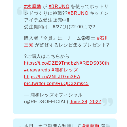
#木原励
が
#BRUNO
を使ってホットサ
ンドづくりに挑戦?‍?
#BRUNO
キッチン
アイテム受注販売中‼️
受注期間は、6/27(月)22:00まで?
購入者『全員』に、チーム栄養士
#石川
三知
が監修するレシピ集をプレゼント?
?ご購入はこちらから
https://t.co/DZE9TmdbzN
#REDS030th
#urawareds
#浦和レッズ
https://t.co/VNLJD7m3EA
pic.twitter.com/RuQD3Xmsc5
— 浦和レッズオフィシャル
(@REDSOFFICIAL)
June 24, 2022
本日、オフ期間を利用して
#遠藤航
選手