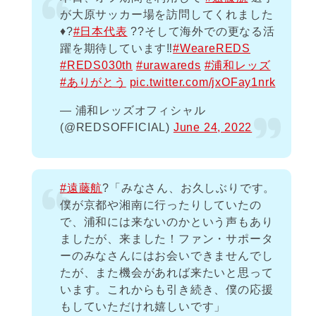
が大原サッカー場を訪問してくれました
♦️?
#日本代表
??そして海外での更なる活
躍を期待しています‼️
#WeareREDS
#REDS030th
#urawareds
#浦和レッズ
#ありがとう
pic.twitter.com/jxOFay1nrk
— 浦和レッズオフィシャル
(@REDSOFFICIAL)
June 24, 2022
#遠藤航
?️「みなさん、お久しぶりです。
僕が京都や湘南に行ったりしていたの
で、浦和には来ないのかという声もあり
ましたが、来ました！ファン・サポータ
ーのみなさんにはお会いできませんでし
たが、また機会があれば来たいと思って
います。これからも引き続き、僕の応援
もしていただけれ嬉しいです」