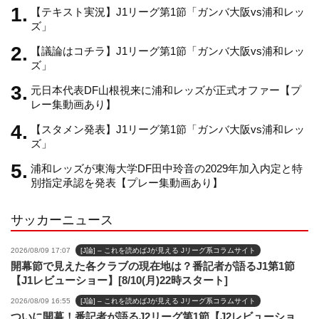
m
h
【テキスト実況】J1リーグ第1節「ガンバ大阪vs浦和レッ
ズ」
【議論はコチラ】J1リーグ第1節「ガンバ大阪vs浦和レッ
a
ズ」
元日本代表DF山根視来に浦和レッズが正式オファー【プ
n
レー集動画あり】
【スタメン発表】J1リーグ第1節「ガンバ大阪vs浦和レッ
n
ズ」
浦和レッズが東海大学DF田中玲音の2029年加入内定と特
e
別指定承認を発表【プレー集動画あり】
サッカーニュース
l
2026/08/09 17:07
[J論] – これを読めばJが見える Jリーグ系コラムサイト
開幕節で見えた各クラブの現在地は？番記者が語るJ1第1節
【J1レビューショー】[8/10(月)22時スタート]
2026/08/09 16:55
[J論] – これを読めばJが見える Jリーグ系コラムサイト
ついに開幕！番記者が語るJ2リーグ第1節【J2レビューショ