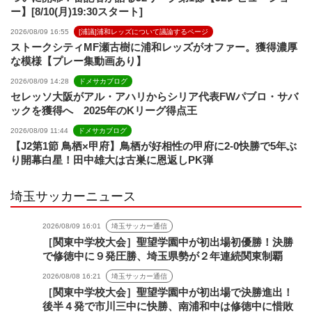
ー】[8/10(月)19:30スタート]
2026/08/09 16:55
[浦議]浦和レッズについて議論するページ
ストークシティMF瀬古樹に浦和レッズがオファー。獲得濃厚
な模様【プレー集動画あり】
2026/08/09 14:28
ドメサカブログ
セレッソ大阪がアル・アハリからシリア代表FWパブロ・サバ
ックを獲得へ 2025年のKリーグ得点王
2026/08/09 11:44
ドメサカブログ
【J2第1節 鳥栖×甲府】鳥栖が好相性の甲府に2-0快勝で5年ぶ
り開幕白星！田中雄大は古巣に恩返しPK弾
埼玉サッカーニュース
2026/08/09 16:01
埼玉サッカー通信
［関東中学校大会］聖望学園中が初出場初優勝！決勝
で修徳中に９発圧勝、埼玉県勢が２年連続関東制覇
2026/08/08 16:21
埼玉サッカー通信
［関東中学校大会］聖望学園中が初出場で決勝進出！
後半４発で市川三中に快勝、南浦和中は修徳中に惜敗