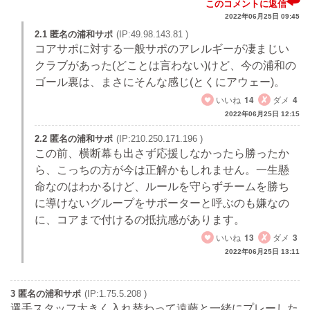
このコメントに返信
2022年06月25日 09:45
2.1 匿名の浦和サポ
(IP:49.98.143.81 )
コアサポに対する一般サポのアレルギーが凄まじい
クラブがあった(どことは言わない)けど、今の浦和の
ゴール裏は、まさにそんな感じ(とくにアウェー)。
いいね
14
ダメ
4
2022年06月25日 12:15
2.2 匿名の浦和サポ
(IP:210.250.171.196 )
この前、横断幕も出さず応援しなかったら勝ったか
ら、こっちの方が今は正解かもしれません。一生懸
命なのはわかるけど、ルールを守らずチームを勝ち
に導けないグループをサポーターと呼ぶのも嫌なの
に、コアまで付けるの抵抗感があります。
いいね
13
ダメ
3
2022年06月25日 13:11
3 匿名の浦和サポ
(IP:1.75.5.208 )
選手スタッフ大きく入れ替わって遠藤と一緒にプレーした