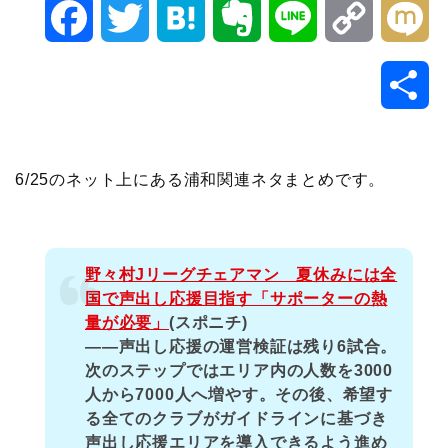
F
T
H
E
L
C
M
a
w
a
v
i
o
i
共
c
i
t
e
n
p
x
有
e
t
e
r
e
y
i
6/25のネット上にある浦和関連ネタまとめです。
b
t
n
n
L
o
e
a
o
i
野々村Jリーグチェアマン 夏休みには全
国で声出し応援目指す「サポーターの熱
o
r
t
n
量が必要」
(スポニチ)
――声出し応援の運営検証は残り6試合。
k
e
k
次のステップではエリア内の人数を3000
人から7000人へ増やす。その後、希望す
る全てのクラブがガイドラインに基づき
声出し応援エリアを導入できるよう進め