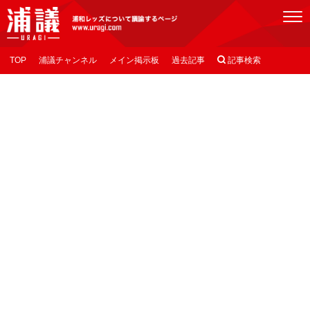
[浦議]浦和レッズについて議論するページ
TOP
浦議チャンネル
メイン掲示板
過去記事

記事検索