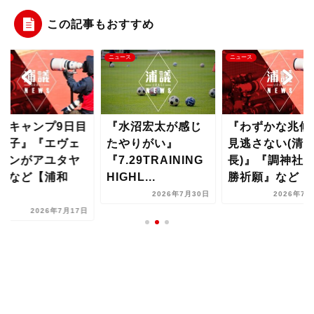
この記事もおすすめ
ース
ニュース
ニュース
夏キャンプ9日目
『水沼宏太が感じ
『わずかな兆候
様子』『エヴェ
たやりがい』
見逃さない(清
トンがアユタヤ
『7.29TRAINING
長)』『調神社
』など【浦和
HIGHL...
勝祈願』など【..
..
2026年7月30日
2026年7月
2026年7月17日