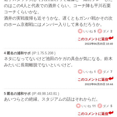
のはこの4人と代表での酒井くらい、コーチ陣も平川石栗
コーチくらいかな。
酒井の実戦復帰も近そうかな。遅くともガンバ戦かその次
のホーム京都戦にはメンバー入りして来るだろうか。
いいね
5
ダメ
2
このコメントに返信
2022年06月25日 10:40
4 匿名の浦和サポ
(IP:1.75.5.208 )
ネタになってないけど池田のケガの具合が気になる。鈴木
みたいに長期離脱でないといいけど。
いいね
1
ダメ
7
このコメントに返信
2022年06月25日 10:44
5 匿名の浦和サポ
(IP:49.98.143.81 )
あいつらとの絶縁。スタジアムの話はそれからだ。
いいね
11
ダメ
5
このコメントに返信