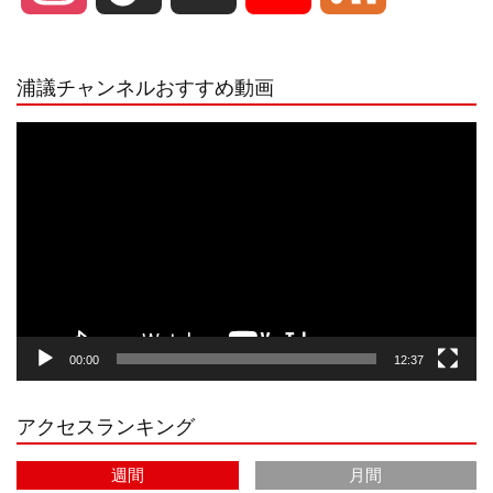
n
i
o
e
浦議チャンネルおすすめ動画
s
k
u
e
動
画
プ
t
T
T
d
レ
ー
a
o
u
ヤ
ー
g
k
b
00:00
12:37
r
e
アクセスランキング
a
C
週間
月間