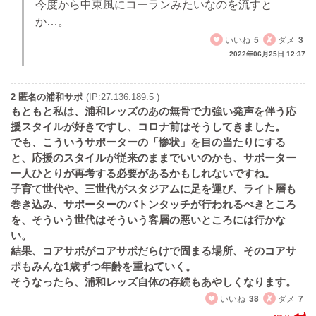
今度から中東風にコーランみたいなのを流すと
か…。
いいね
5
ダメ
3
2022年06月25日 12:37
2 匿名の浦和サポ
(IP:27.136.189.5 )
もともと私は、浦和レッズのあの無骨で力強い発声を伴う応
援スタイルが好きですし、コロナ前はそうしてきました。
でも、こういうサポーターの「惨状」を目の当たりにする
と、応援のスタイルが従来のままでいいのかも、サポーター
一人ひとりが再考する必要があるかもしれないですね。
子育て世代や、三世代がスタジアムに足を運び、ライト層も
巻き込み、サポーターのバトンタッチが行われるべきところ
を、そういう世代はそういう客層の悪いところには行かな
い。
結果、コアサポがコアサポだらけで固まる場所、そのコアサ
ポもみんな1歳ずつ年齢を重ねていく。
そうなったら、浦和レッズ自体の存続もあやしくなります。
いいね
38
ダメ
7