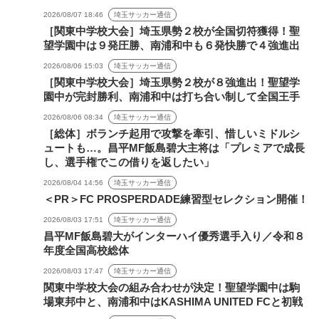
2026/08/07 18:46
埼玉サッカー通信
［関東中学校大会］埼玉県勢２校が全国切符獲得！聖
望学園中は９発圧勝、南浦和中も６発快勝で４強進出
2026/08/06 15:03
埼玉サッカー通信
［関東中学校大会］埼玉県勢２校が８強進出！聖望学
園中が完封勝利、南浦和中は打ち合い制して全国王手
2026/08/06 08:34
埼玉サッカー通信
［総体］ボランチ起用で攻撃を牽引、惜しいミドルシ
ュートも…。昌平MF飯島碧大主将は「プレミアで成長
し、選手権でこの借りを返したい」
2026/08/04 14:56
埼玉サッカー通信
＜PR＞FC PROSPERDADE練習型セレクション開催！
2026/08/03 17:51
埼玉サッカー通信
昌平MF飯島碧大がインターハイ優秀選手入り／令和８
年度全国高校総体
2026/08/03 17:47
埼玉サッカー通信
関東中学校大会の組み合わせが決定！聖望学園中は駒
場東邦中と、南浦和中はKASHIMA UNITED FCと初戦