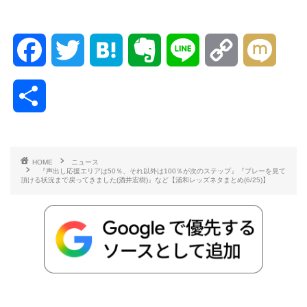
F
T
H
E
L
C
M
a
w
a
v
i
o
i
共
c
i
t
e
n
p
x
有
e
t
e
r
e
y
i
HOME
ニュース
『声出し応援エリアは50％、それ以外は100％が次のステップ』『プレーを見て
b
t
n
n
L
頂ける状況まで戻ってきました(酒井宏樹)』など【浦和レッズネタまとめ(6/25)】
o
e
a
o
i
o
r
t
n
k
e
k