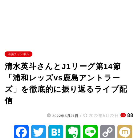
浦議チャンネル
清水英斗さんとJ1リーグ第14節
「浦和レッズvs鹿島アントラー
ズ」を徹底的に振り返るライブ配
信
88
/
2022年5月22日
2022年5月21日
F
T
H
E
L
C
M