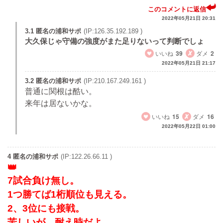
このコメントに返信
2022年05月21日 20:31
3.1 匿名の浦和サポ
(IP:126.35.192.189 )
大久保じゃ守備の強度がまた足りないって判断でしょ
いいね
39
ダメ
2
2022年05月21日 21:17
3.2 匿名の浦和サポ
(IP:210.167.249.161 )
普通に関根は酷い。
来年は居ないかな。
いいね
15
ダメ
16
2022年05月22日 01:00
4 匿名の浦和サポ
(IP:122.26.66.11 )
7試合負け無し。
1つ勝てば1桁順位も見える。
2、3位にも接戦。
苦しいが、耐え時だよ。