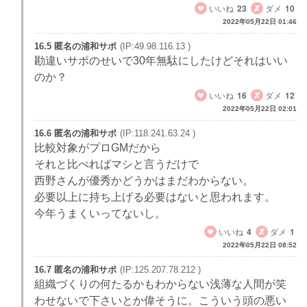
いいね
23
ダメ
10
2022年05月22日 01:46
16.5 匿名の浦和サポ
(IP:49.98.116.13 )
勘違いサポのせいで30年無駄にしたけどそれはいい
のか？
いいね
16
ダメ
12
2022年05月22日 02:01
16.6 匿名の浦和サポ
(IP:118.241.63.24 )
比較対象がプロGMだから
それと比べればマシと言うだけで
西野さんが優秀かどうかはまだわからない。
必要以上に持ち上げる必要はないと思われます。
今年うまくいってないし。
いいね
4
ダメ
1
2022年05月22日 08:52
16.7 匿名の浦和サポ
(IP:125.207.78.212 )
組織づくりの何たるかもわからない浅薄な人間が笑
わせないで下さいとか偉そうに。こういう頭の悪い