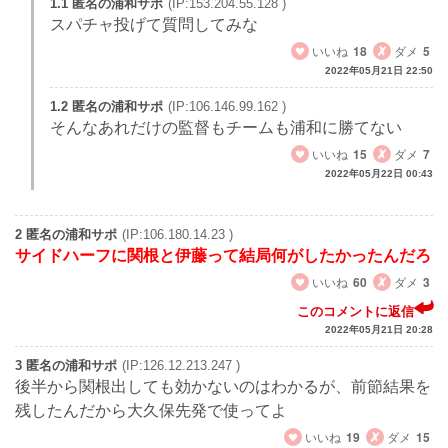
1.1 匿名の浦和サポ
(IP:153.204.55.128 )
スパチャ投げて質問してみな
いいね
18
ダメ
5
2022年05月21日 22:50
1.2 匿名の浦和サポ
(IP:106.146.99.162 )
そんなあれだけの監督もチームも浦和に勝てない
いいね
15
ダメ
7
2022年05月22日 00:43
2 匿名の浦和サポ
(IP:106.180.14.23 )
サイドハーフに関根と伊藤って結局何がしたかったんだろ
いいね
60
ダメ
3
このコメントに返信
2022年05月21日 20:28
3 匿名の浦和サポ
(IP:126.12.213.247 )
後半から関根出しても効かないのはわかるが、前節結果を
残したんだから大久保先発で使ってよ
いいね
19
ダメ
15