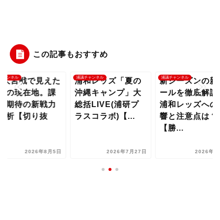
この記事もおすすめ
チャンネル
浦議チャンネル
浦議チャンネル
B大宮戦で見えた
浦和レッズ「夏の
新シーズンの新
和の現在地。課
沖縄キャンプ」大
ールを徹底解説
と期待の新戦力
総括LIVE(浦研プ
浦和レッズへの
分析【切り抜
ラスコラボ)【...
響と注意点は？
..
【勝...
2026年8月5日
2026年7月27日
2026年8