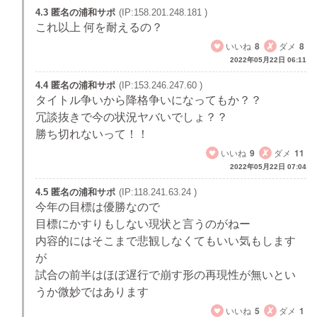
4.3 匿名の浦和サポ
(IP:158.201.248.181 )
これ以上 何を耐えるの？
いいね
8
ダメ
8
2022年05月22日 06:11
4.4 匿名の浦和サポ
(IP:153.246.247.60 )
タイトル争いから降格争いになってもか？？
冗談抜きで今の状況ヤバいでしょ？？
勝ち切れないって！！
いいね
9
ダメ
11
2022年05月22日 07:04
4.5 匿名の浦和サポ
(IP:118.241.63.24 )
今年の目標は優勝なので
目標にかすりもしない現状と言うのがねー
内容的にはそこまで悲観しなくてもいい気もします
が
試合の前半はほぼ遅行で崩す形の再現性が無いとい
うか微妙ではあります
いいね
5
ダメ
1