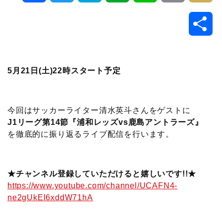
a
w
a
v
i
o
i
共
c
i
t
e
n
p
x
有
e
t
e
r
e
y
i
5月21日(土)22時スタート予定
b
t
n
n
L
o
e
a
o
i
今回はサッカーライター清水英斗さんをゲストに
J1リーグ第14節『浦和レッズvs鹿島アントラーズ』
o
r
t
n
を徹底的に振り返るライブ配信を行います。
k
e
k
★チャンネル登録していただけると嬉しいです!!★
https://www.youtube.com/channel/UCAFN4-
ne2gUkEl6xddW71hA