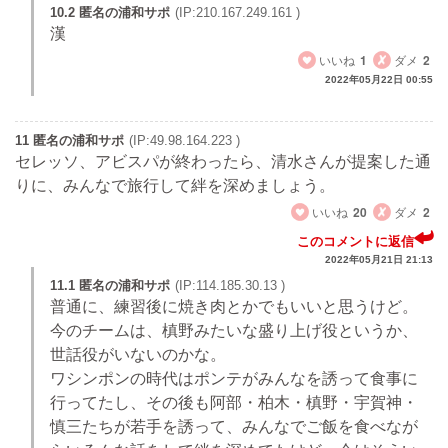
10.2 匿名の浦和サポ
(IP:210.167.249.161 )
漢
いいね
1
ダメ
2
2022年05月22日 00:55
11 匿名の浦和サポ
(IP:49.98.164.223 )
セレッソ、アビスパが終わったら、清水さんが提案した通
りに、みんなで旅行して絆を深めましょう。
いいね
20
ダメ
2
このコメントに返信
2022年05月21日 21:13
11.1 匿名の浦和サポ
(IP:114.185.30.13 )
普通に、練習後に焼き肉とかでもいいと思うけど。
今のチームは、槙野みたいな盛り上げ役というか、
世話役がいないのかな。
ワシンポンの時代はポンテがみんなを誘って食事に
行ってたし、その後も阿部・柏木・槙野・宇賀神・
慎三たちが若手を誘って、みんなでご飯を食べなが