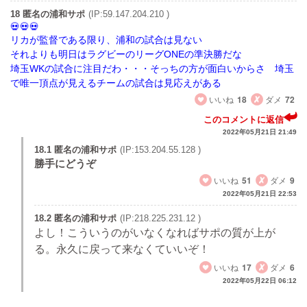
18 匿名の浦和サポ
(IP:59.147.204.210 )
リカが監督である限り、浦和の試合は見ない
それよりも明日はラグビーのリーグONEの準決勝だな
埼玉WKの試合に注目だわ・・・そっちの方が面白いからさ 埼玉
で唯一頂点が見えるチームの試合は見応えがある
いいね
18
ダメ
72
このコメントに返信
2022年05月21日 21:49
18.1 匿名の浦和サポ
(IP:153.204.55.128 )
勝手にどうぞ
いいね
51
ダメ
9
2022年05月21日 22:53
18.2 匿名の浦和サポ
(IP:218.225.231.12 )
よし！こういうのがいなくなればサポの質が上が
る。永久に戻って来なくていいぞ！
いいね
17
ダメ
6
2022年05月22日 06:12