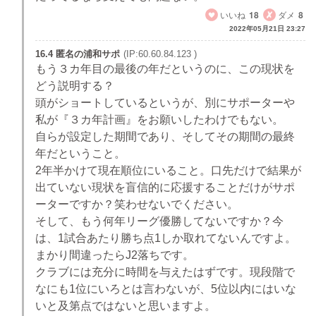
いいね
18
ダメ
8
2022年05月21日 23:27
16.4 匿名の浦和サポ
(IP:60.60.84.123 )
もう３カ年目の最後の年だというのに、この現状を
どう説明する？
頭がショートしているというが、別にサポーターや
私が『３カ年計画』をお願いしたわけでもない。
自らが設定した期間であり、そしてその期間の最終
年だということ。
2年半かけて現在順位にいること。口先だけで結果が
出ていない現状を盲信的に応援することだけがサポ
ーターですか？笑わせないでください。
そして、もう何年リーグ優勝してないですか？今
は、1試合あたり勝ち点1しか取れてないんですよ。
まかり間違ったらJ2落ちです。
クラブには充分に時間を与えたはずです。現段階で
なにも1位にいろとは言わないが、5位以内にはいな
いと及第点ではないと思いますよ。