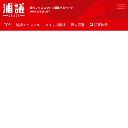
[浦議]浦和レッズについて議論するページ
TOP
浦議チャンネル
メイン掲示板
過去記事

記事検索