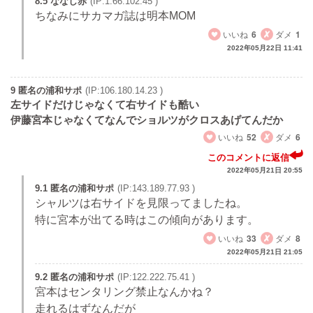
8.5 ななし赤
(IP:1.66.102.45 )
ちなみにサカマガ誌は明本MOM
いいね
6
ダメ
1
2022年05月22日 11:41
9 匿名の浦和サポ
(IP:106.180.14.23 )
左サイドだけじゃなくて右サイドも酷い
伊藤宮本じゃなくてなんでショルツがクロスあげてんだか
いいね
52
ダメ
6
このコメントに返信
2022年05月21日 20:55
9.1 匿名の浦和サポ
(IP:143.189.77.93 )
シャルツは右サイドを見限ってましたね。
特に宮本が出てる時はこの傾向があります。
いいね
33
ダメ
8
2022年05月21日 21:05
9.2 匿名の浦和サポ
(IP:122.222.75.41 )
宮本はセンタリング禁止なんかね？
走れるはずなんだが