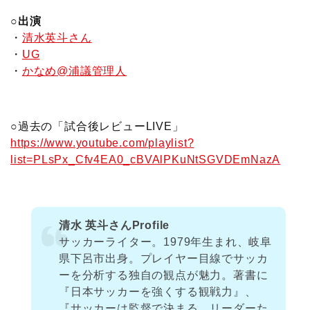
○出演
・
清水英斗さん
・
UG
・
かなめ@浦議管理人
○過去の「試合後レビューLIVE」
https://www.youtube.com/playlist?
list=PLsPx_Cfv4EA0_cBVAlPKuNtSGVDEmNazA
清水 英斗さんProfile
サッカーライター。1979年生まれ、岐阜
県下呂市出身。プレイヤー目線でサッカ
ーを分析する独自の観点が魅力。著書に
『日本サッカーを強くする観戦力』、
『サッカーは監督で決まる リーダーた