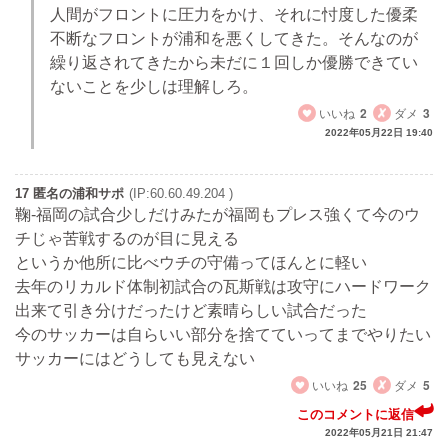
人間がフロントに圧力をかけ、それに忖度した優柔
不断なフロントが浦和を悪くしてきた。そんなのが
繰り返されてきたから未だに１回しか優勝できてい
ないことを少しは理解しろ。
いいね
2
ダメ
3
2022年05月22日 19:40
17 匿名の浦和サポ
(IP:60.60.49.204 )
鞠-福岡の試合少しだけみたが福岡もプレス強くて今のウ
チじゃ苦戦するのが目に見える
というか他所に比べウチの守備ってほんとに軽い
去年のリカルド体制初試合の瓦斯戦は攻守にハードワーク
出来て引き分けだったけど素晴らしい試合だった
今のサッカーは自らいい部分を捨てていってまでやりたい
サッカーにはどうしても見えない
いいね
25
ダメ
5
このコメントに返信
2022年05月21日 21:47