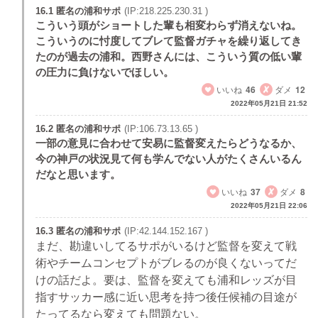
16.1 匿名の浦和サポ
(IP:218.225.230.31 )
こういう頭がショートした輩も相変わらず消えないね。
こういうのに忖度してブレて監督ガチャを繰り返してき
たのが過去の浦和。西野さんには、こういう質の低い輩
の圧力に負けないでほしい。
いいね
46
ダメ
12
2022年05月21日 21:52
16.2 匿名の浦和サポ
(IP:106.73.13.65 )
一部の意見に合わせて安易に監督変えたらどうなるか、
今の神戸の状況見て何も学んでない人がたくさんいるん
だなと思います。
いいね
37
ダメ
8
2022年05月21日 22:06
16.3 匿名の浦和サポ
(IP:42.144.152.167 )
まだ、勘違いしてるサポがいるけど監督を変えて戦
術やチームコンセプトがブレるのが良くないってだ
けの話だよ。要は、監督を変えても浦和レッズが目
指すサッカー感に近い思考を持つ後任候補の目途が
たってるなら変えても問題ない。