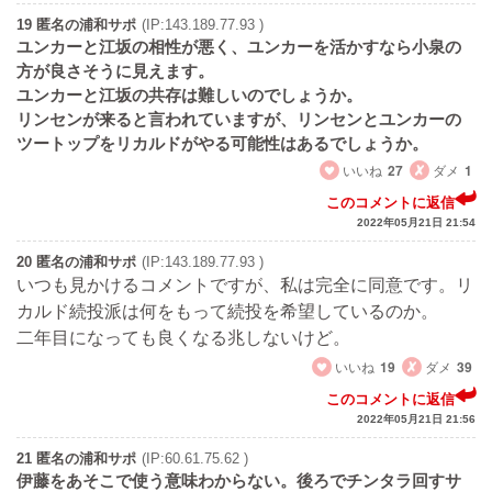
19 匿名の浦和サポ
(IP:143.189.77.93 )
ユンカーと江坂の相性が悪く、ユンカーを活かすなら小泉の
方が良さそうに見えます。
ユンカーと江坂の共存は難しいのでしょうか。
リンセンが来ると言われていますが、リンセンとユンカーの
ツートップをリカルドがやる可能性はあるでしょうか。
いいね
27
ダメ
1
このコメントに返信
2022年05月21日 21:54
20 匿名の浦和サポ
(IP:143.189.77.93 )
いつも見かけるコメントですが、私は完全に同意です。リ
カルド続投派は何をもって続投を希望しているのか。
二年目になっても良くなる兆しないけど。
いいね
19
ダメ
39
このコメントに返信
2022年05月21日 21:56
21 匿名の浦和サポ
(IP:60.61.75.62 )
伊藤をあそこで使う意味わからない。後ろでチンタラ回すサ