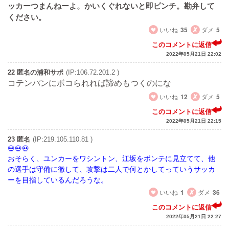
ッカーつまんねーよ。かいくぐれないと即ピンチ。勘弁して
ください。
いいね
35
ダメ
5
このコメントに返信
2022年05月21日 22:02
22 匿名の浦和サポ
(IP:106.72.201.2 )
コテンパンにボコられれば諦めもつくのにな
いいね
12
ダメ
5
このコメントに返信
2022年05月21日 22:15
23 匿名
(IP:219.105.110.81 )
おそらく、ユンカーをワシントン、江坂をポンテに見立てて、他
の選手は守備に徹して、攻撃は二人で何とかしてっていうサッカ
ーを目指しているんだろうな。
いいね
1
ダメ
36
このコメントに返信
2022年05月21日 22:27