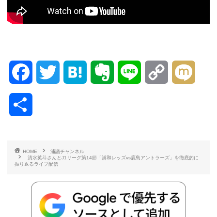
F
T
H
E
L
C
M
a
w
a
v
i
o
i
共
c
i
t
e
n
p
x
有
e
t
e
r
e
y
i
HOME
浦議チャンネル
清水英斗さんとJ1リーグ第14節「浦和レッズvs鹿島アントラーズ」を徹底的に
b
t
n
n
L
振り返るライブ配信
o
e
a
o
i
o
r
t
n