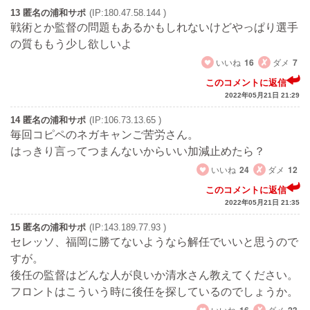
13 匿名の浦和サポ
(IP:180.47.58.144 )
戦術とか監督の問題もあるかもしれないけどやっぱり選手
の質ももう少し欲しいよ
いいね
16
ダメ
7
このコメントに返信
2022年05月21日 21:29
14 匿名の浦和サポ
(IP:106.73.13.65 )
毎回コピペのネガキャンご苦労さん。
はっきり言ってつまんないからいい加減止めたら？
いいね
24
ダメ
12
このコメントに返信
2022年05月21日 21:35
15 匿名の浦和サポ
(IP:143.189.77.93 )
セレッソ、福岡に勝てないようなら解任でいいと思うので
すが。
後任の監督はどんな人が良いか清水さん教えてください。
フロントはこういう時に後任を探しているのでしょうか。
いいね
16
ダメ
23