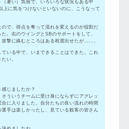
う（暑い）気候で、いろいろな状況もある中
も以上に気をつけないといないのに、こうなって
たので、得点を奪って流れを変えるのが役割だ
った。右のウイングとSBのサポートをして、
。攻撃に絡むところはある程度出せたが……。
している中で、いまできることはできた。これ
きたい。
う感じましたか？
、そういうチームに受け身にならずにアグレッ
試合に入りました。自分たちの良い流れの時間
の選手は楽しかったし、見ている観客の皆さん
を決めましたね。