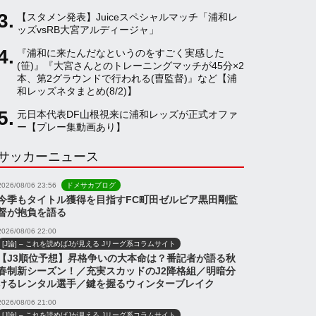
【スタメン発表】Juiceスペシャルマッチ「浦和レ
a
ッズvsRB大宮アルディージャ」
『浦和に来たんだなというのをすごく実感した
(笹)』『大宮さんとのトレーニングマッチが45分×2
n
本、第2グラウンドで行われる(曺監督)』など【浦
和レッズネタまとめ(8/2)】
n
元日本代表DF山根視来に浦和レッズが正式オファ
ー【プレー集動画あり】
サッカーニュース
e
2026/08/06 23:56
ドメサカブログ
l
今季もタイトル獲得を目指すFC町田ゼルビア黒田剛監
督が抱負を語る
2026/08/06 22:00
[J論] – これを読めばJが見える Jリーグ系コラムサイト
【J3順位予想】昇格争いの大本命は？番記者が語る秋
春制新シーズン！／充実スカッドのJ2降格組／明暗分
けるレンタル選手／鍵を握るウィンターブレイク
2026/08/06 21:00
[J論] – これを読めばJが見える Jリーグ系コラムサイト