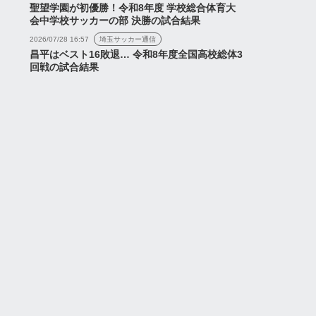
聖望学園が初優勝！令和8年度 学校総合体育大
会中学校サッカーの部 決勝の試合結果
2026/07/28 16:57
埼玉サッカー通信
昌平はベスト16敗退… 令和8年度全国高校総体3
回戦の試合結果