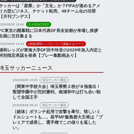
サッカーは「産業」か「文化」か？FIFAが進めるアメ
リカ型ビジネス、チケット転売、48チーム化の功罪
【月刊ブンデス】
2026/08/06 18:44
ドメサカブログ
FC東京の開幕戦に日本代表DF長友佑都が来場し挨拶
去就に注目集まる
2026/08/06 14:43
[浦議]浦和レッズについて議論するページ
浦和レッズが東海大学DF田中玲音の2029年加入内定と
特別指定承認を発表【プレー集動画あり】
埼玉サッカーニュース
2026/08/06 15:03
埼玉サッカー通信
［関東中学校大会］埼玉県勢２校が８強進出！
聖望学園中が完封勝利、南浦和中は打ち合い制
して全国王手
2026/08/06 08:34
埼玉サッカー通信
［総体］ボランチ起用で攻撃を牽引、惜しいミ
ドルシュートも…。昌平MF飯島碧大主将は「プ
レミアで成長し、選手権でこの借りを返した
い」