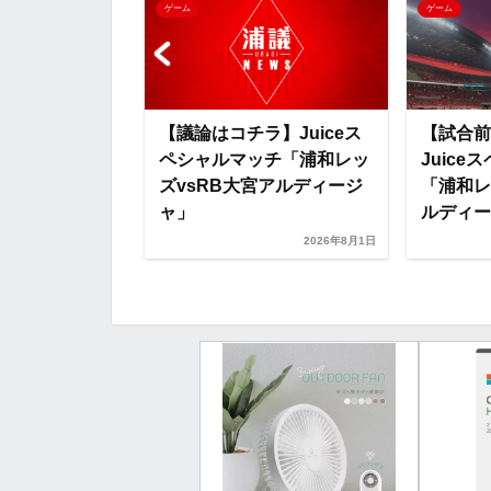
ゲーム
ゲーム
k
e
】Juiceス
【議論はコチラ】Juiceス
【試合前
ッチ「浦和レッ
ペシャルマッチ「浦和レッ
Juic
宮アルディージ
ズvsRB大宮アルディージ
「浦和レ
ャ」
ルディー.
2026年8月1日
2026年8月1日