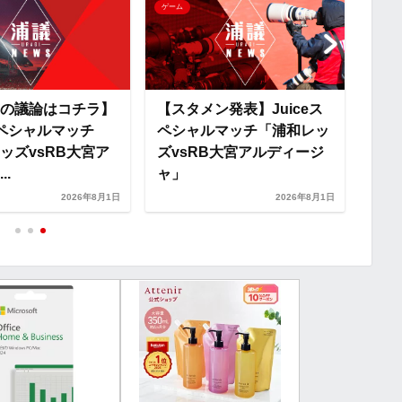
ゲーム
ゲーム
k
の議論はコチラ】
【スタメン発表】Juiceス
【議
eスペシャルマッチ
ペシャルマッチ「浦和レッ
ペシ
ッズvsRB大宮ア
ズvsRB大宮アルディージ
ズv
..
ャ」
ャ」
2026年8月1日
2026年8月1日