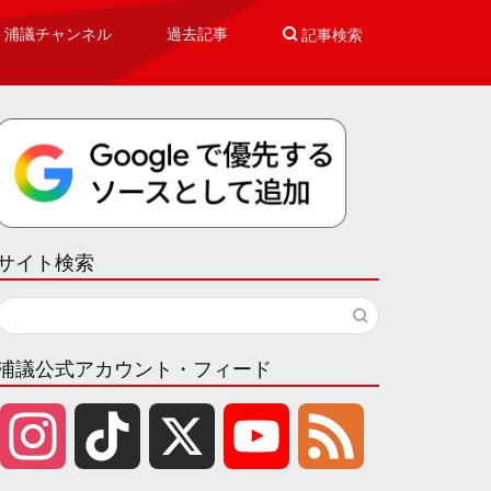
浦議チャンネル
過去記事

記事検索
サイト検索
浦議公式アカウント・フィード
I
T
X
Y
F