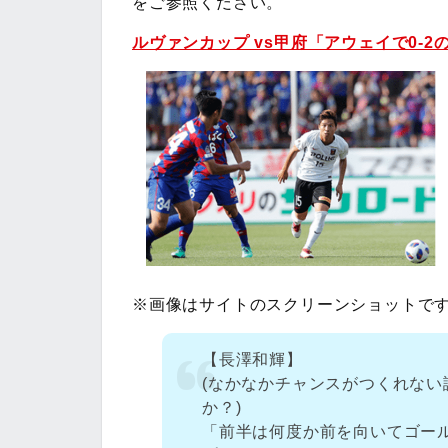
をご参照ください。
ルヴァンカップ vs甲府「アウェイで0-2
※画像はサイトのスクリーンショットで
【長澤和輝】
(なかなかチャンスがつくれな
か？)
「前半は何度か前を向いてゴー