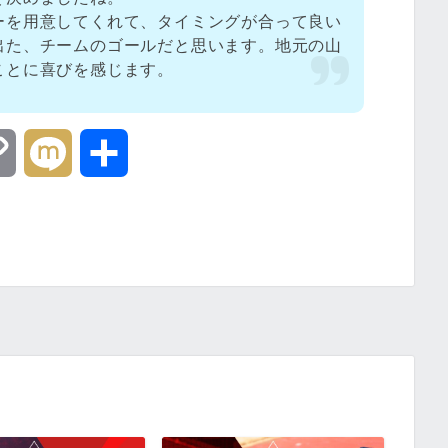
ーを用意してくれて、タイミングが合って良い
出た、チームのゴールだと思います。地元の山
ことに喜びを感じます。
C
M
共
o
i
有
p
x
y
i
L
i
n