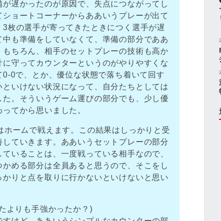
備が遅かったのが原因で、失点につながってし
てショートコーナーからああいうプレーが出て
、3枚の選手が寄ってきたときにつく選手が遅
て中も準備をしていなくて、準備の部分でああ
。もちろん、相手のセットプレーの技術も高か
計に守ってカウンターというのがやりやすくな
0-0で、とか、優位な状態で落ち着いて回す
いといけない状況になって、自分たちとしては
した。そういうゲーム運びの部分でも、少し優
わってから思いました。
次はホームで戦えます。この結果はしっかりと受
善していきます。ああいうセットプレーの部分
していることは、一度戦っている相手なので、
つかめる部分は全員あると思うので、そこをし
っかりと点を取りに行かないといけないと思い
いたよりも手強かったか？)
ですけど、ああいうシンプルなカウンターの部