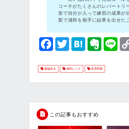
コーチがたくさんのレパートリ
形で自分が入って練習の成果が
梨で浦和を相手に結果を出せた
F
T
H
E
L
a
w
a
v
i
森脇良太
浦和レッズ
長澤和輝
c
i
t
e
n
e
t
e
r
e
b
t
n
n
o
e
a
o
この記事もおすすめ
o
r
t