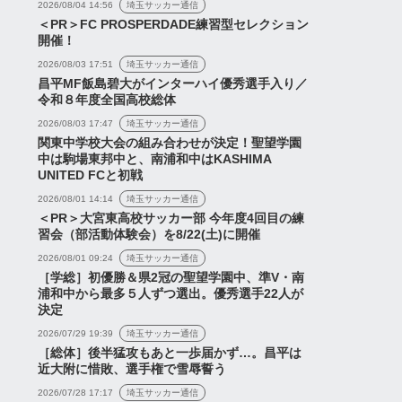
2026/08/04 14:56
埼玉サッカー通信
＜PR＞FC PROSPERDADE練習型セレクション
開催！
2026/08/03 17:51
埼玉サッカー通信
昌平MF飯島碧大がインターハイ優秀選手入り／
令和８年度全国高校総体
2026/08/03 17:47
埼玉サッカー通信
関東中学校大会の組み合わせが決定！聖望学園
中は駒場東邦中と、南浦和中はKASHIMA
UNITED FCと初戦
2026/08/01 14:14
埼玉サッカー通信
＜PR＞大宮東高校サッカー部 今年度4回目の練
習会（部活動体験会）を8/22(土)に開催
2026/08/01 09:24
埼玉サッカー通信
［学総］初優勝＆県2冠の聖望学園中、準V・南
浦和中から最多５人ずつ選出。優秀選手22人が
決定
2026/07/29 19:39
埼玉サッカー通信
［総体］後半猛攻もあと一歩届かず…。昌平は
近大附に惜敗、選手権で雪辱誓う
2026/07/28 17:17
埼玉サッカー通信