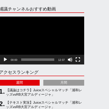
n
i
o
e
浦議チャンネルおすすめ動画
s
k
u
e
動
画
プ
t
T
T
d
レ
ー
ヤ
a
o
u
ー
00:00
12:37
g
k
b
アクセスランキング
r
e
週間
月間
a
C
【議論はコチラ】Juiceスペシャルマッチ「浦和レ
ッズvsRB大宮アルディージャ」
【テキスト実況】Juiceスペシャルマッチ「浦和レ
m
h
ッズvsRB大宮アルディージャ」