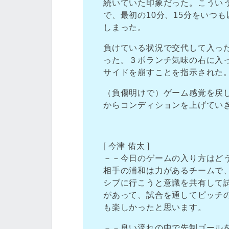
続いていた印象だった。こうい
で、最初の10分、15分をいつ
しまった。
負けている状況で交代して入っ
った。３ボランチ気味の右に入
サイドを崩すことを指示された
（負傷明けで）ゲーム感覚を戻
からコンディションを上げてい
[ 今津 佑太 ]
－－今日のゲームの入り方はど
相手の浦和は力があるチームで
シブに行こうと意識を共有して
があって、試合を通してピッチ
も楽しかったと思います。
－－良い流れの中で先制ゴール