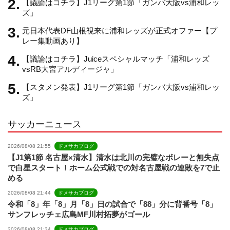
【議論はコチラ】J1リーグ第1節「ガンバ大阪vs浦和レッ
a
ズ」
元日本代表DF山根視来に浦和レッズが正式オファー【プ
n
レー集動画あり】
【議論はコチラ】Juiceスペシャルマッチ「浦和レッズ
n
vsRB大宮アルディージャ」
【スタメン発表】J1リーグ第1節「ガンバ大阪vs浦和レッ
e
ズ」
サッカーニュース
l
2026/08/08 21:55
ドメサカブログ
【J1第1節 名古屋×清水】清水は北川の完璧なボレーと無失点
で白星スタート！ホーム公式戦での対名古屋戦の連敗を7で止
める
2026/08/08 21:44
ドメサカブログ
令和「8」年「8」月「8」日の試合で「88」分に背番号「8」
サンフレッチェ広島MF川村拓夢がゴール
2026/08/08 21:34
ドメサカブログ