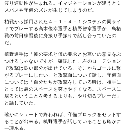
渡り連動性が生まれる。イマジネーションが違うとミ
スパスや守備のズレが生じてしまうのだ。
柏戦から採用された４－１－４－１システムの同サイ
ドでプレーする高木俊幸選手と槙野智章選手が、鳥栖
戦の前日練習後に身振り手振りで話し合っていたの
だ。
槙野選手は「彼の要求と僕の要求とお互いの意見をぶ
つけるじゃないですが、確認した。左のローテション
で攻撃は良い部分が出せている。そこからゴールに繋
がるプレーにしたい」と攻撃面について話し、守備面
については「自分たちが攻撃をしている時は、相手に
とっては裏のスペースを突きやすくなる。スペースに
戻るということを考えるよりも、やり切るプレーだ」
と話していた。
確かにシュートで終われば、守備ブロックをセットす
ることが出来る。槙野選手が話していることも確かに
一理ある。