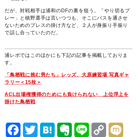
だが、対戦相手は浦和のDFの裏を狙う。「やり切るプ
レー」と槙野選手は言いつつも、そこにパスを通させ
ないためのプレスの掛け方など、２人が身振り手振り
で話し合っていたのだ。
浦レポではこのほかにも下記の記事を掲載しておりま
す。
「鳥栖戦に挑む男たち」レッズ、大原練習場 写真ギャ
ラリー＜15枚＞
ACL出場権獲得のためにも負けられない 上位浮上を
掛けた鳥栖戦
F
T
H
E
L
C
M