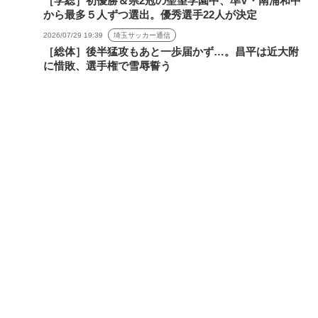
［学総］初優勝＆県2冠の聖望学園中、準V・南浦和中
から最多５人ずつ選出。優秀選手22人が決定
2026/07/29 19:39
埼玉サッカー通信
［総体］後半猛攻もあと一歩届かず…。昌平は近大附
に惜敗、選手権で雪辱誓う