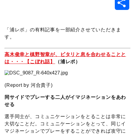
共
c
i
t
e
n
p
x
有
e
t
e
r
e
y
i
「浦レポ」の有料記事を一部紹介させていただきま
す。
b
t
n
n
L
高木俊幸と槙野智章が、ピタリと息を合わせることと
o
e
a
o
i
は・・・【こぼれ話】
（浦レポ）
o
r
t
n
k
e
k
(Report by 河合貴子)
同サイドでプレーする二人がイマジネーションをあわ
せる
選手同士が、コミュニケーションをとることは非常に
大切なことだ。コミュニケーションをとって、同じイ
マジネーションでプレーをすることができれば攻守に