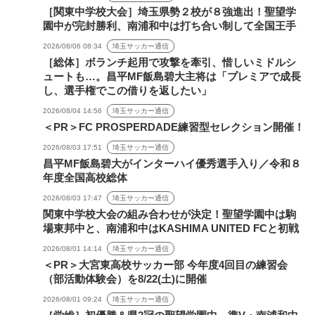
［関東中学校大会］埼玉県勢２校が８強進出！聖望学
園中が完封勝利、南浦和中は打ち合い制して全国王手
2026/08/06 08:34
埼玉サッカー通信
［総体］ボランチ起用で攻撃を牽引、惜しいミドルシ
ュートも…。昌平MF飯島碧大主将は「プレミアで成長
し、選手権でこの借りを返したい」
2026/08/04 14:56
埼玉サッカー通信
＜PR＞FC PROSPERDADE練習型セレクション開催！
2026/08/03 17:51
埼玉サッカー通信
昌平MF飯島碧大がインターハイ優秀選手入り／令和８
年度全国高校総体
2026/08/03 17:47
埼玉サッカー通信
関東中学校大会の組み合わせが決定！聖望学園中は駒
場東邦中と、南浦和中はKASHIMA UNITED FCと初戦
2026/08/01 14:14
埼玉サッカー通信
＜PR＞大宮東高校サッカー部 今年度4回目の練習会
（部活動体験会）を8/22(土)に開催
2026/08/01 09:24
埼玉サッカー通信