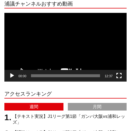
浦議チャンネルおすすめ動画
s
k
u
e
動
画
プ
t
T
T
d
レ
ー
a
o
u
ヤ
ー
g
k
b
00:00
12:37
r
e
アクセスランキング
a
C
週間
月間
m
h
【テキスト実況】J1リーグ第1節「ガンバ大阪vs浦和レッ
ズ」