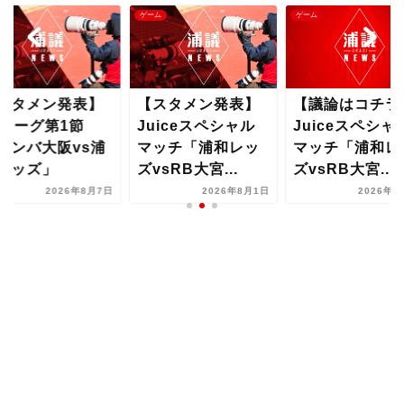
ム
ゲーム
ゲーム
スタメン発表】
【スタメン発表】
【議論はコチラ
1リーグ第1節
Juiceスペシャル
Juiceスペシャ
ガンバ大阪vs浦
マッチ「浦和レッ
マッチ「浦和レ
レッズ」
ズvsRB大宮...
ズvsRB大宮...
2026年8月7日
2026年8月1日
2026年8