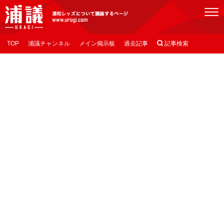
[浦議]浦和レッズについて議論するページ
TOP
浦議チャンネル
メイン掲示板
過去記事

記事検索