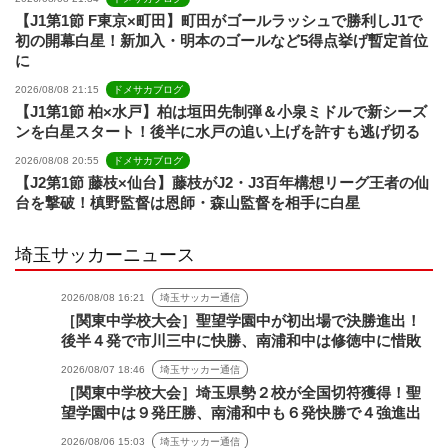
【J1第1節 F東京×町田】町田がゴールラッシュで勝利しJ1で
初の開幕白星！新加入・明本のゴールなど5得点挙げ暫定首位
に
2026/08/08 21:15
ドメサカブログ
【J1第1節 柏×水戸】柏は垣田先制弾＆小泉ミドルで新シーズ
ンを白星スタート！後半に水戸の追い上げを許すも逃げ切る
2026/08/08 20:55
ドメサカブログ
【J2第1節 藤枝×仙台】藤枝がJ2・J3百年構想リーグ王者の仙
台を撃破！槙野監督は恩師・森山監督を相手に白星
埼玉サッカーニュース
2026/08/08 16:21
埼玉サッカー通信
［関東中学校大会］聖望学園中が初出場で決勝進出！
後半４発で市川三中に快勝、南浦和中は修徳中に惜敗
2026/08/07 18:46
埼玉サッカー通信
［関東中学校大会］埼玉県勢２校が全国切符獲得！聖
望学園中は９発圧勝、南浦和中も６発快勝で４強進出
2026/08/06 15:03
埼玉サッカー通信