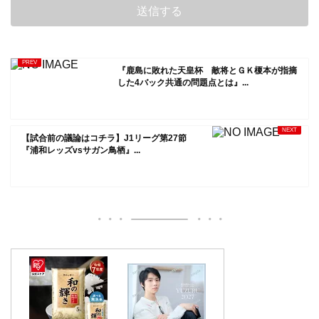
『鹿島に敗れた天皇杯 敵将とＧＫ榎本が指摘
した4バック共通の問題点とは』...
【試合前の議論はコチラ】J1リーグ第27節
『浦和レッズvsサガン鳥栖』...