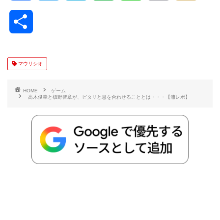
a
w
a
v
i
o
i
共
c
i
t
e
n
p
x
有
e
t
e
r
e
y
i
マウリシオ
b
t
n
n
L
HOME
ゲーム
高木俊幸と槙野智章が、ピタリと息を合わせることとは・・・【浦レポ】
o
e
a
o
i
o
r
t
n
k
e
k