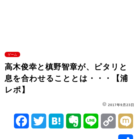
ゲーム
高木俊幸と槙野智章が、ピタリと
息を合わせることとは・・・【浦
レポ】
2017年9月23日
F
T
H
E
L
C
M
a
w
a
v
i
o
i