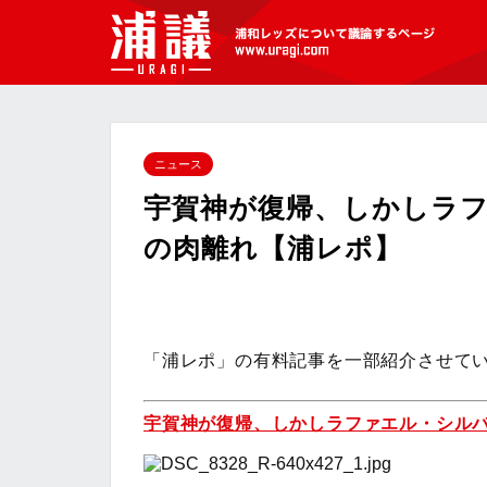
[浦議]浦和レッズについて議論するペ
ージ
ニュース
宇賀神が復帰、しかしラ
の肉離れ【浦レポ】
「浦レポ」の有料記事を一部紹介させて
宇賀神が復帰、しかしラファエル・シル