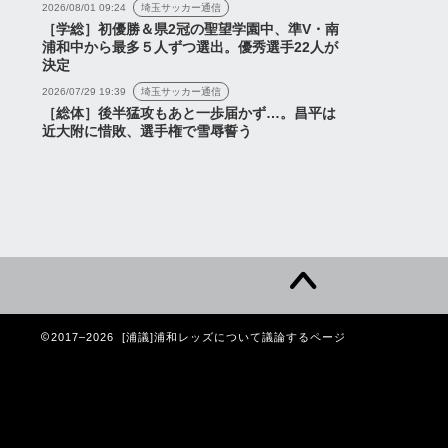
2026/08/01 09:24
埼玉サッカー通信
［学総］初優勝＆県2冠の聖望学園中、準V・南
浦和中から最多５人ずつ選出。優秀選手22人が
決定
2026/07/29 19:39
埼玉サッカー通信
［総体］後半猛攻もあと一歩届かず…。昌平は
近大附に惜敗、選手権で雪辱誓う
2017–2026 [浦議]浦和レッズについて議論するページ