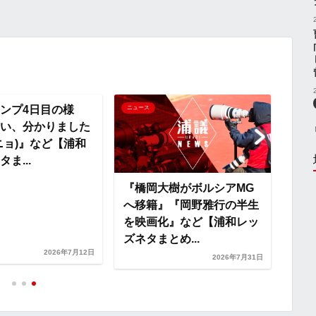
L
i
n
ンプ4日目の様
ニュース
ニュー
い、分かりました
k
ニョ)』など【浦和
ま...
『橋岡大樹がボルシアMG
練習
へ移籍』『岡野雅行の半生
縄国
を映画化』など【浦和レッ
ズネタまとめ...
2026年7月12日
2026年7月31日