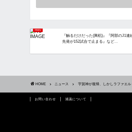
『触るだけだった(興梠)』『阿部のJ1連
先発が152試合で止まる』など...
HOME
ニュース
宇賀神が復帰、しかしラファエル
お問い合わせ
浦議について