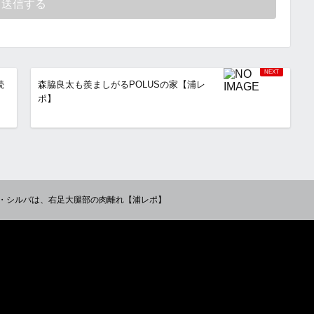
続
森脇良太も羨ましがるPOLUSの家【浦レ
ポ】
・シルバは、右足大腿部の肉離れ【浦レポ】