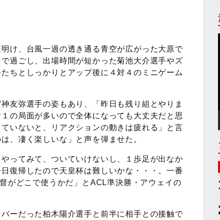
夜明け、台風一過の透き通る青空が広がった大原で
ンで過ごし、出場時間が短かった菊池大介選手やズ
手たちとしっかりとアップ後に４対４のミニゲーム
賀神友弥選手の姿もあり、「昨日も残り組とやりま
対１の局面が多いので全体になっても大丈夫だと思
っていないと、リアクションの動きは疲れる」と言
のは、凄く楽しいな」と声を弾ませた。
をやってみて、ついていけないし、１歩足が出なか
今日復帰したので天皇杯は難しいかな・・・。一番
監督がどこで使うかだ」とACL準決勝・アウェイの
ンバーだった柏木陽介選手と前半に相手との接触で