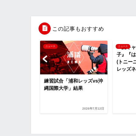
b
t
n
n
o
e
a
o
この記事もおすすめ
o
r
t
『夏キャ
ニュース
ニュース
子』『は
k
e
(トニー
レッズネタ
ボルシアMG
練習試合「浦和レッズvs沖
岡野雅行の半生
縄国際大学」結果
など【浦和レッ
..
2026年7月12日
2026年7月31日