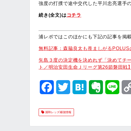
強度の打撲で途中交代した平川忠亮選手
続き(全文)は
コチラ
浦レポではこのほかにも下記の記事を掲
無料記事：森脇良太も羨ましがるPOLU
矢島３度の決定機を決めれず「決めてチー
ト／明治安田生命Ｊリーグ第26節磐田戦
F
T
H
E
L
a
w
a
v
i
浦和レッズ補強情報
c
i
t
e
n
e
t
e
r
e