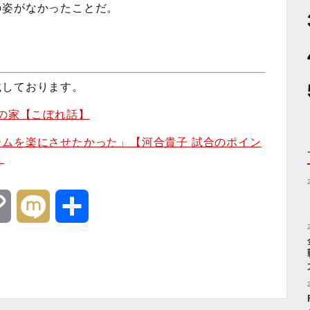
の姿がなかったことだ。
載しております。
Sの家【こぼれ話】
ムを楽にさせたかった」【河合貴子 試合のポイン
】
C
M
共
o
i
有
p
x
y
i