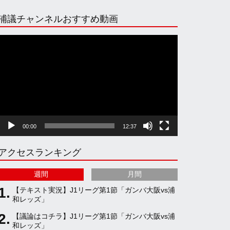
n
i
o
e
浦議チャンネルおすすめ動画
s
k
u
e
動
画
プ
t
T
T
d
レ
ー
ヤ
a
o
u
ー
00:00
12:37
g
k
b
アクセスランキング
r
e
週間
月間
a
C
【テキスト実況】J1リーグ第1節「ガンバ大阪vs浦
和レッズ」
【議論はコチラ】J1リーグ第1節「ガンバ大阪vs浦
m
h
和レッズ」