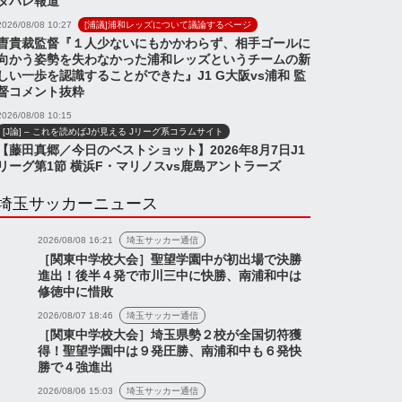
タバレ報道
2026/08/08 10:27
[浦議]浦和レッズについて議論するページ
曺貴裁監督『１人少ないにもかかわらず、相手ゴールに
向かう姿勢を失わなかった浦和レッズというチームの新
しい一歩を認識することができた』J1 G大阪vs浦和 監
督コメント抜粋
2026/08/08 10:15
[J論] – これを読めばJが見える Jリーグ系コラムサイト
『夏キャンプ4日目の様
ス
ニュース
【藤田真郷／今日のベストショット】2026年8月7日J1
子』『はい、分かりました
リーグ第1節 横浜F・マリノスvs鹿島アントラーズ
(トニーニョ)』など【浦和
埼玉サッカーニュース
レッズネタま...
試合「浦和レッズvs沖
2026/08/08 16:21
埼玉サッカー通信
際大学」結果
［関東中学校大会］聖望学園中が初出場で決勝
進出！後半４発で市川三中に快勝、南浦和中は
修徳中に惜敗
2026/08/07 18:46
埼玉サッカー通信
2026年7月12日
2026年7月12日
［関東中学校大会］埼玉県勢２校が全国切符獲
得！聖望学園中は９発圧勝、南浦和中も６発快
勝で４強進出
2026/08/06 15:03
埼玉サッカー通信