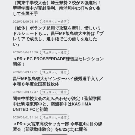
［関東中学校大会］埼玉県勢２校が８強進出！
聖望学園中が完封勝利、南浦和中は打ち合い制
して全国王手
2026/08/06 08:34
埼玉サッカー通信
［総体］ボランチ起用で攻撃を牽引、惜しいミ
ドルシュートも…。昌平MF飯島碧大主将は「プ
レミアで成長し、選手権でこの借りを返した
い」
2026/08/04 14:56
埼玉サッカー通信
＜PR＞FC PROSPERDADE練習型セレクション
開催！
2026/08/03 17:51
埼玉サッカー通信
昌平MF飯島碧大がインターハイ優秀選手入り／
令和８年度全国高校総体
2026/08/03 17:47
埼玉サッカー通信
関東中学校大会の組み合わせが決定！聖望学園
中は駒場東邦中と、南浦和中はKASHIMA
UNITED FCと初戦
2026/08/01 14:14
埼玉サッカー通信
＜PR＞大宮東高校サッカー部 今年度4回目の練
習会（部活動体験会）を8/22(土)に開催