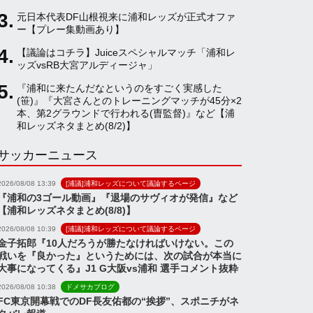
元日本代表DF山根視来に浦和レッズが正式オファ
a
ー【プレー集動画あり】
【議論はコチラ】Juiceスペシャルマッチ「浦和レ
ッズvsRB大宮アルディージャ」
n
『浦和に来たんだなというのをすごく実感した
(笹)』『大宮さんとのトレーニングマッチが45分×2
n
本、第2グラウンドで行われる(曺監督)』など【浦
和レッズネタまとめ(8/2)】
サッカーニュース
e
2026/08/08 13:39
[浦議]浦和レッズについて議論するページ
l
『浦和の3ゴール動画』『退場のサヴィオが発信』など
【浦和レッズネタまとめ(8/8)】
2026/08/08 10:39
[浦議]浦和レッズについて議論するページ
金子拓郎『10人だろうが勝たなければいけない。この
戦いを『良かった』というためには、次の試合が本当に
大事になってくる』J1 G大阪vs浦和 選手コメント抜粋
2026/08/08 10:38
ドメサカブログ
FC東京開幕戦でのDF長友佑都の“挨拶”、スポニチがネ