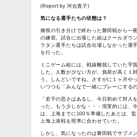
(Report by 河合貴子)
気になる選手たちの状態は？
痛恨の引き分けで終わった磐田戦から一
の練習。試合に出場した組はクールダウ
ラタン選手たちは試合出場しなかった選
を行った。
ミニゲーム組には、戦線離脱していた宇
した。人数が少ない方が、負荷が高く１
う。しんどいですね。さすがに１ヶ月や
いつつも「みんなで一緒にプレーにする
「若干の恐さはあるし、今日初めて対人
った。もう少しかな・・・現実的には、
は、上海までに100％準備したあとは、
上海上港戦を照準に合わせていた。
しかし、気になったのは磐田戦でサブメ