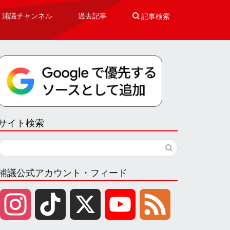
浦議チャンネル
過去記事

記事検索
サイト検索
浦議公式アカウント・フィード
I
T
X
Y
F