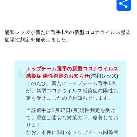
共
c
i
t
e
n
p
x
有
e
t
e
r
e
y
i
浦和レッズが新たに選手1名の新型コロナウイルス感染
症陽性判定を発表しました。
b
t
n
n
L
o
e
a
o
i
トップチーム選手の新型コロナウイルス
o
r
t
n
感染症 陽性判定のお知らせ
(浦和レッズ)
このたび、新たにトップチーム選手1名
k
e
k
が、新型コロナウイルス感染症の陽性判
定を受けましたのでお知らせします。
当該選手は1月17日(月)陽性判定を受け
て、現在は適切な対策の下、療養してお
ります。
なお、本件に関わるトップチーム関係者