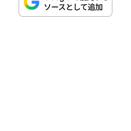
o
r
t
n
k
e
k