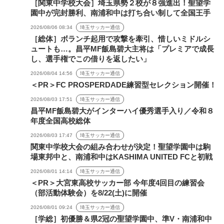
［関東中学校大会］埼玉県勢２校が８強進出！聖望学
園中が完封勝利、南浦和中は打ち合い制して全国王手
2026/08/06 08:34
埼玉サッカー通信
［総体］ボランチ起用で攻撃を牽引、惜しいミドルシ
ュートも…。昌平MF飯島碧大主将は「プレミアで成長
し、選手権でこの借りを返したい」
2026/08/04 14:56
埼玉サッカー通信
＜PR＞FC PROSPERDADE練習型セレクション開催！
2026/08/03 17:51
埼玉サッカー通信
昌平MF飯島碧大がインターハイ優秀選手入り／令和８
年度全国高校総体
2026/08/03 17:47
埼玉サッカー通信
関東中学校大会の組み合わせが決定！聖望学園中は駒
場東邦中と、南浦和中はKASHIMA UNITED FCと初戦
2026/08/01 14:14
埼玉サッカー通信
＜PR＞大宮東高校サッカー部 今年度4回目の練習会
（部活動体験会）を8/22(土)に開催
2026/08/01 09:24
埼玉サッカー通信
［学総］初優勝＆県2冠の聖望学園中、準V・南浦和中