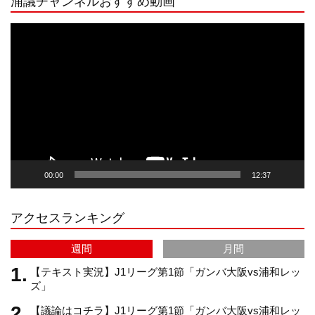
浦議チャンネルおすすめ動画
s
k
u
e
動
画
プ
t
T
T
d
レ
ー
a
o
u
ヤ
ー
g
k
b
00:00
12:37
r
e
アクセスランキング
a
C
週間
月間
m
h
【テキスト実況】J1リーグ第1節「ガンバ大阪vs浦和レッ
ズ」
【議論はコチラ】J1リーグ第1節「ガンバ大阪vs浦和レッ
a