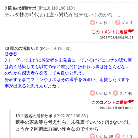
9 匿名の浦和サポ
(IP:118.110.198.110 )
デルタ株の時代とは違う対応が出来ないものかな…。
いいね
11
ダメ
4
このコメントに返信
2022年01月18日 01:03
10 匿名の浦和サポ
(IP:36.14.116.40 )
Jリーグって未だに感染者を未発表にしているけどコロナの認知度
は高く感染しても以前の様に差別的に扱われら事はほとんどない
のだから感染者を発表しても良いと思う。
発表する事でファンやサポはその選手を気遣い、応援したりする
事が出来ると思うんだよね．
いいね
4
ダメ
40
このコメントに返信
2022年01月18日 06:52
10.1 匿名の浦和サポ
(IP:92.202.196.85 )
選手の家族等を考えたら、未発表でいいのではないでし
ょうか？同調圧力強い昨今なのですから
いいね
50
ダメ
3