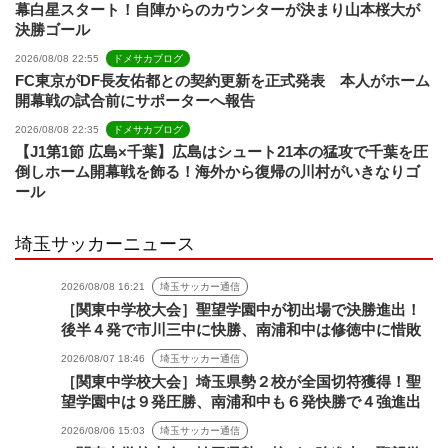
幕白星スタート！自陣からのカウンターが決まり山本桜大が
決勝ゴール
2026/08/08 22:55
ドメサカブログ
FC東京がDF長友佑都との契約更新を正式発表 本人がホーム
開幕戦の試合前にサポーターへ報告
2026/08/08 22:35
ドメサカブログ
【J1第1節 広島×千葉】広島はシュート21本の猛攻で千葉を圧
倒しホーム開幕戦を飾る！海外から復帰の川村がいきなりゴ
ール
埼玉サッカーニュース
2026/08/08 16:21
埼玉サッカー通信
［関東中学校大会］聖望学園中が初出場で決勝進出！
後半４発で市川三中に快勝、南浦和中は修徳中に惜敗
2026/08/07 18:46
埼玉サッカー通信
［関東中学校大会］埼玉県勢２校が全国切符獲得！聖
望学園中は９発圧勝、南浦和中も６発快勝で４強進出
2026/08/06 15:03
埼玉サッカー通信