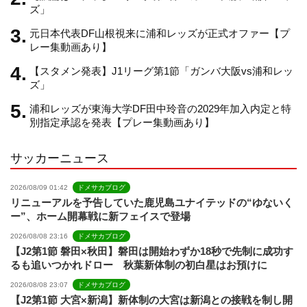
ズ」
元日本代表DF山根視来に浦和レッズが正式オファー【プ
n
レー集動画あり】
【スタメン発表】J1リーグ第1節「ガンバ大阪vs浦和レッ
n
ズ」
浦和レッズが東海大学DF田中玲音の2029年加入内定と特
e
別指定承認を発表【プレー集動画あり】
サッカーニュース
l
2026/08/09 01:42
ドメサカブログ
リニューアルを予告していた鹿児島ユナイテッドの“ゆないく
ー”、ホーム開幕戦に新フェイスで登場
2026/08/08 23:16
ドメサカブログ
【J2第1節 磐田×秋田】磐田は開始わずか18秒で先制に成功す
るも追いつかれドロー 秋葉新体制の初白星はお預けに
2026/08/08 23:07
ドメサカブログ
【J2第1節 大宮×新潟】新体制の大宮は新潟との接戦を制し開