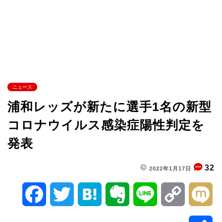
ニュース
浦和レッズが新たに選手1名の新型
コロナウイルス感染症陽性判定を
発表
32
2022年1月17日
F
T
H
E
L
C
M
a
w
a
v
i
o
i