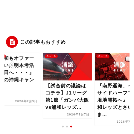
この記事もおすすめ
ース
ニュース
ニュース
浦和もオファー
ていた明本考浩
町田へ・・・』
夏の沖縄キャン
【試合前の議論は
『南野遥海、イ
..
コチラ】J1リーグ
サイドハーフで
第1節「ガンバ大阪
境地開拓へ』『
2026年7月9日
vs浦和レッズ...
和レッズとさい
ま...
2026年8月7日
2026年7月