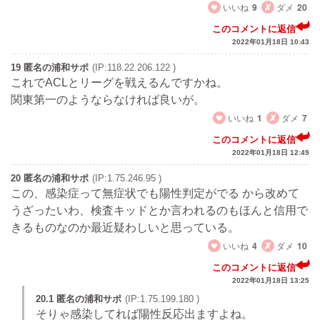
いいね
9
ダメ
20
このコメントに返信
2022年01月18日 10:43
19 匿名の浦和サポ
(IP:118.22.206.122 )
これでACLとリーグを戦えるんですかね。
関東第一のようならなければ良いが。
いいね
1
ダメ
7
このコメントに返信
2022年01月18日 12:49
20 匿名の浦和サポ
(IP:1.75.246.95 )
この、感染症って無症状でも陽性判定がでる から改めて
うざったいわ、検査キッドとか言われるのもほんと信用で
きるものなのか最近疑わしいと思っている。
いいね
4
ダメ
10
このコメントに返信
2022年01月18日 13:25
20.1 匿名の浦和サポ
(IP:1.75.199.180 )
そりゃ感染してれば陽性反応出ますよね。