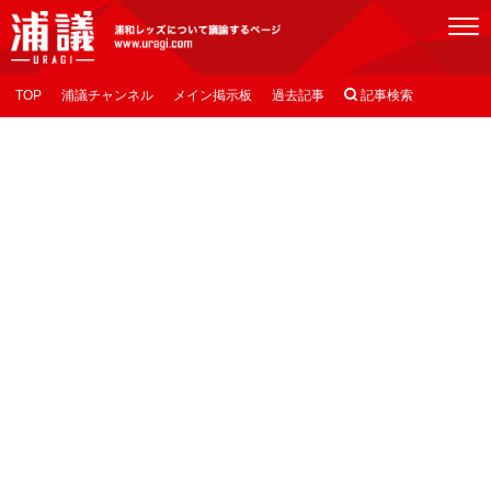
[浦議]浦和レッズについて議論するページ
TOP
浦議チャンネル
メイン掲示板
過去記事

記事検索