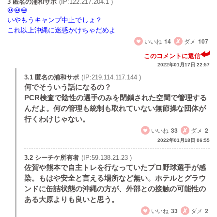
3 匿名の浦和サポ
(IP:122.217.204.1 )
いやもうキャンプ中止でしょ？
これ以上沖縄に迷惑かけちゃだめよ
いいね
14
ダメ
107
このコメントに返信
2022年01月17日 22:57
3.1 匿名の浦和サポ
(IP:219.114.117.144 )
何でそういう話になるの？
PCR検査で陰性の選手のみを閉鎖された空間で管理する
んだよ。何の管理も統制も取れていない無節操な団体が
行くわけじゃない。
いいね
33
ダメ
2
2022年01月18日 06:55
3.2 シーチケ所有者
(IP:59.138.21.23 )
佐賀や熊本で自主トレを行なっていたプロ野球選手が感
染。もはや安全と言える場所など無い。ホテルとグラウ
ンドに缶詰状態の沖縄の方が、外部との接触の可能性の
ある大原よりも良いと思う。
いいね
33
ダメ
2