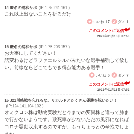
14 匿名の浦和サポ
(IP:1.75.241.161 )
これ以上出ないことを祈るだけ
いいね
17
ダメ
1
このコメントに返信
2022年01月18日 07:50
15 匿名の浦和サポ
(IP:1.75.203.157 )
お大事にしてください！
話変わるけどラファエルシルバみたいな選手補強して欲し
い。前線ならどこでもでき得点能力ある選手！
いいね
5
ダメ
7
このコメントに返信
2022年01月18日 07:52
16 321川崎戦を忘れるな。リカルドとたくさん優勝を祝いたい！
(IP:124.141.104.102 )
オミクロン株は動物実験だと今までの変異株と違って肺ま
で行かないようです。致死率が少ないただの風邪になれば
コロナ騒動収束するのですが。もうちょっとの辛抱でしょ
うか。