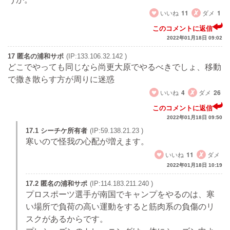
いいね
11
ダメ
1
このコメントに返信
2022年01月18日 09:02
17 匿名の浦和サポ
(IP:133.106.32.142 )
どこでやっても同じなら尚更大原でやるべきでしょ、移動
で撒き散らす方が周りに迷惑
いいね
4
ダメ
26
このコメントに返信
2022年01月18日 09:50
17.1 シーチケ所有者
(IP:59.138.21.23 )
寒いので怪我の心配が増えます。
いいね
11
ダメ
2022年01月18日 10:19
17.2 匿名の浦和サポ
(IP:114.183.211.240 )
プロスポーツ選手が南国でキャンプをやるのは、寒
い場所で負荷の高い運動をすると筋肉系の負傷のリ
スクがあるからです。