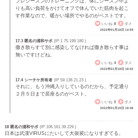
プレシーズンのトレーニングは、体にシーズン中よ
りも高い負荷をかけてオフで休んでいた筋肉を起こ
す作業なので、暖かい場所でやるのがベストです。
いいね
8
ダメ
2022年01月18日 14:59
17.3 匿名の浦和サポ
(IP:1.75.199.180 )
撒き散らすて別に感染してなければ撒き散らす事は
無いですけどね。
いいね
4
ダメ
2022年01月18日 18:02
17.4 シーチケ所有者
(IP:59.138.21.23 )
それに、もう沖縄入りしているのだから、予定通り
２月５日まで居座るのがベスト。
いいね
5
ダメ
2022年01月18日 18:48
18 匿名の浦和サポ
(IP:106.161.39.229 )
日本は武漢VIRUSにたいして大袈裟になりすぎてる。