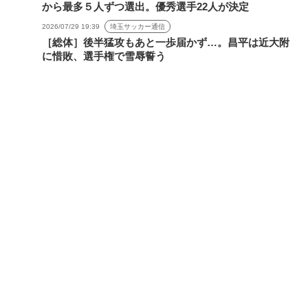
から最多５人ずつ選出。優秀選手22人が決定
2026/07/29 19:39
埼玉サッカー通信
［総体］後半猛攻もあと一歩届かず…。昌平は近大附
に惜敗、選手権で雪辱誓う