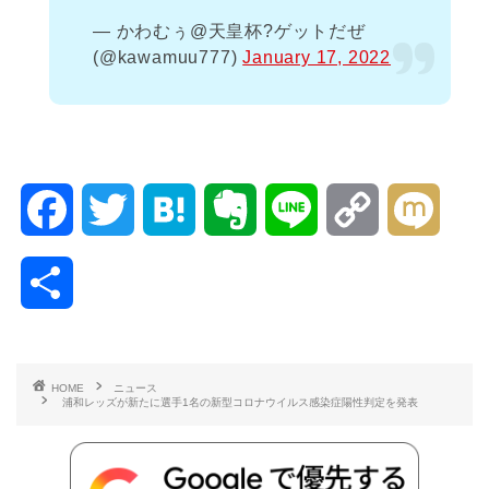
— かわむぅ@天皇杯?ゲットだぜ
(@kawamuu777)
January 17, 2022
F
T
H
E
L
C
M
a
w
a
v
i
o
i
共
c
i
t
e
n
p
x
有
e
t
e
r
e
y
i
HOME
ニュース
浦和レッズが新たに選手1名の新型コロナウイルス感染症陽性判定を発表
b
t
n
n
L
o
e
a
o
i