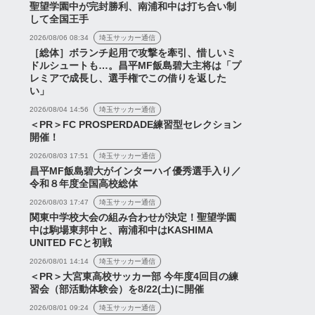
聖望学園中が完封勝利、南浦和中は打ち合い制
して全国王手
2026/08/06 08:34
埼玉サッカー通信
［総体］ボランチ起用で攻撃を牽引、惜しいミ
ドルシュートも…。昌平MF飯島碧大主将は「プ
レミアで成長し、選手権でこの借りを返した
い」
2026/08/04 14:56
埼玉サッカー通信
＜PR＞FC PROSPERDADE練習型セレクション
開催！
2026/08/03 17:51
埼玉サッカー通信
昌平MF飯島碧大がインターハイ優秀選手入り／
令和８年度全国高校総体
2026/08/03 17:47
埼玉サッカー通信
関東中学校大会の組み合わせが決定！聖望学園
中は駒場東邦中と、南浦和中はKASHIMA
UNITED FCと初戦
2026/08/01 14:14
埼玉サッカー通信
＜PR＞大宮東高校サッカー部 今年度4回目の練
習会（部活動体験会）を8/22(土)に開催
2026/08/01 09:24
埼玉サッカー通信