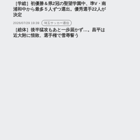
［学総］初優勝＆県2冠の聖望学園中、準V・南
浦和中から最多５人ずつ選出。優秀選手22人が
決定
2026/07/29 19:39
埼玉サッカー通信
［総体］後半猛攻もあと一歩届かず…。昌平は
近大附に惜敗、選手権で雪辱誓う