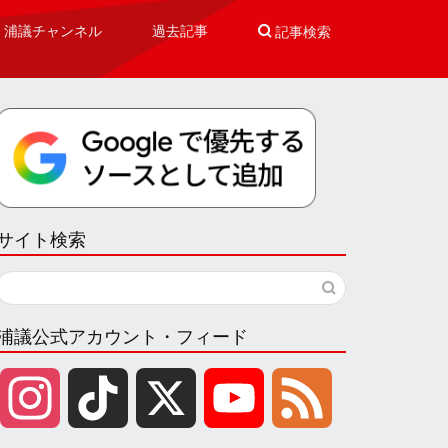
浦議チャンネル
過去記事

記事検索
サイト検索
浦議公式アカウント・フィード
I
T
X
Y
F