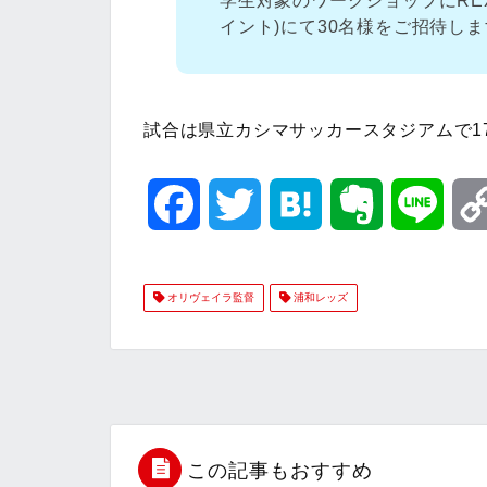
学生対象のワークショップにREX
イント)にて30名様をご招待し
試合は県立カシマサッカースタジアムで17
F
T
H
E
L
a
w
a
v
i
オリヴェイラ監督
浦和レッズ
c
i
t
e
n
e
t
e
r
e
b
t
n
n
o
e
a
o
この記事もおすすめ