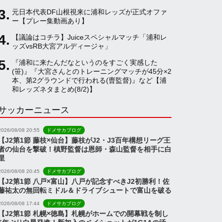
元日本代表DF山根視来に浦和レッズが正式オファ
a
ー【プレー集動画あり】
【議論はコチラ】Juiceスペシャルマッチ「浦和レ
ッズvsRB大宮アルディージャ」
n
『浦和に来たんだなというのをすごく実感した
(笹)』『大宮さんとのトレーニングマッチが45分×2
n
本、第2グラウンドで行われる(曺監督)』など【浦
和レッズネタまとめ(8/2)】
サッカーニュース
e
2026/08/08 20:55
ドメサカブログ
l
【J2第1節 藤枝×仙台】藤枝がJ2・J3百年構想リーグ王
者の仙台を撃破！槙野監督は恩師・森山監督を相手に白
星
2026/08/08 20:45
ドメサカブログ
【J2第1節 八戸×富山】八戸が記念すべきJ2初勝利！佐
藤祐太の無回転ミドル＆ドライブシュートで富山を破る
2026/08/08 17:44
ドメサカブログ
【J2第1節 札幌×徳島】札幌がホームでの開幕戦を制し