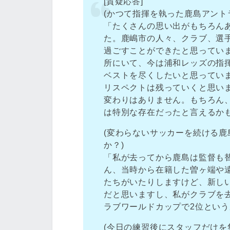
[質疑応答]
(かつて指揮を執った鹿島アント
「たくさんの思い出がもちろん
た。鹿嶋市の人々、クラブ、選
過ごすことができたと思ってい
所にいて、今は浦和レッズの指
ベストを尽くしたいと思ってい
リスペクトは残っていくと思い
変わりはありません。もちろん
は特別な存在だったと言えるか
(変わらないサッカーを続ける
か？)
「私が去ってから鹿島は監督も
ん、当時から在籍した曽ヶ端や遠
たちがいたりしますけど、新し
だと思いますし、私がクラブを去
ラブワールドカップで2位とい
(今日の練習後にスタッフだけを