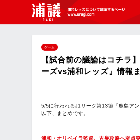
[浦議]浦和レッズについて議論するペ
ージ
ゲーム
【試合前の議論はコチラ】
ーズvs浦和レッズ』情報
5/5に行われるJ1リーグ第13節『鹿島
以下、まとめです。
浦和・オリベイラ監督、古巣攻略へ弱点