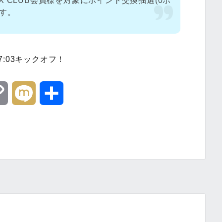
 CLUB会員様を対象にポイント交換抽選(0ポ
ます。
:03キックオフ！
C
M
共
o
i
有
p
x
y
i
L
i