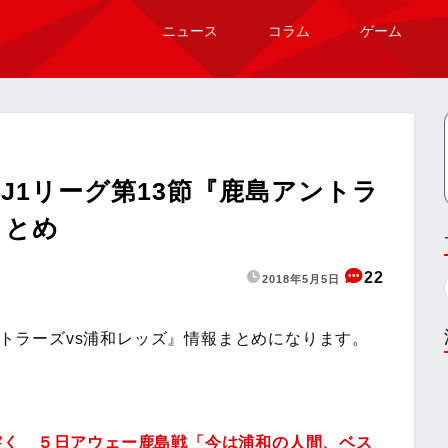
ニュース
コラム
ゲーム
J1リーグ第13節『鹿島アントラ
まとめ
22
2018年5月5日
アントラーズvs浦和レッズ』情報まとめになります。
突く ５日アウェー鹿島戦「今は浦和の人間、ベス