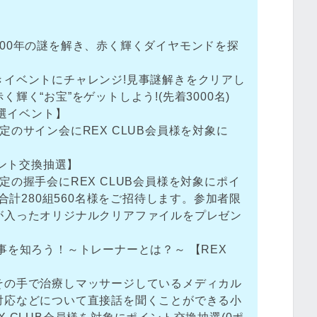
00年の謎を解き、赤く輝くダイヤモンドを探
きイベントにチャレンジ!見事謎解きをクリアし
輝く“お宝”をゲットしよう!(先着3000名)
抽選イベント】
のサイン会にREX CLUB会員様を対象に
イント交換抽選】
定の握手会にREX CLUB会員様を対象にポイ
て合計280組560名様をご招待します。参加者限
が入ったオリジナルクリアファイルをプレゼン
事を知ろう！～トレーナーとは？～ 【REX
その手で治療しマッサージしているメディカル
対応などについて直接話を聞くことができる小