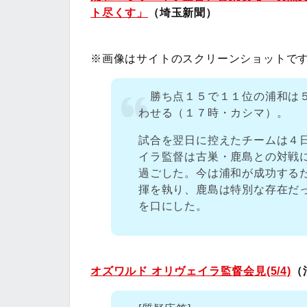
ト尽くす」
（埼玉新聞）
※画像はサイトのスクリーンショットで
勝ち点１５で１１位の浦和は５
わせる（１７時・カシマ）。
試合を翌日に控えたチームは４
イラ監督は古巣・鹿島との対戦
過ごした。今は浦和が成功する
揮を執り、鹿島は特別な存在だ
を口にした。
オズワルド オリヴェイラ監督会見(5/4)
（