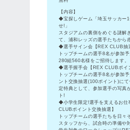
無料
【内容】
◆宝探しゲーム「埼玉サッカー1
せ!」
スタジアムの裏側をめぐる謎解
て、浦和レッズの選手たちから赤く
◆選手サイン会【REX CLUB
トップチームの選手8名が参加予定
280組560名様をご招待します。
◆選手握手会【REX CLUBポ
トップチームの選手8名が参加予
ント交換抽選(100ポイント)に
定特典として、参加選手の写真
ト!
◆小学生限定!選手を支えるお仕
CLUBポイント交換抽選】
トップチームの選手たちを日々
スタッフから、試合時の準備や