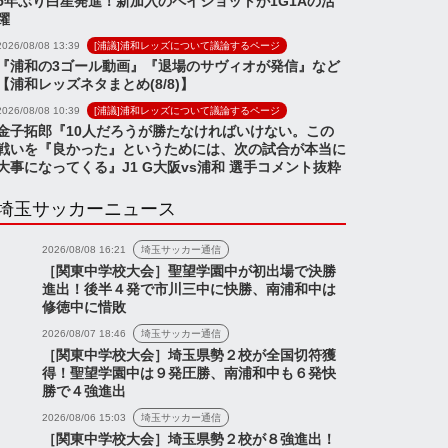
5年ぶり白星発進！新加入のペイショットが1G1Aの活
躍
2026/08/08 13:39
[浦議]浦和レッズについて議論するページ
『浦和の3ゴール動画』『退場のサヴィオが発信』など
【浦和レッズネタまとめ(8/8)】
2026/08/08 10:39
[浦議]浦和レッズについて議論するページ
金子拓郎『10人だろうが勝たなければいけない。この
戦いを『良かった』というためには、次の試合が本当に
大事になってくる』J1 G大阪vs浦和 選手コメント抜粋
埼玉サッカーニュース
2026/08/08 16:21
埼玉サッカー通信
［関東中学校大会］聖望学園中が初出場で決勝
進出！後半４発で市川三中に快勝、南浦和中は
修徳中に惜敗
2026/08/07 18:46
埼玉サッカー通信
［関東中学校大会］埼玉県勢２校が全国切符獲
得！聖望学園中は９発圧勝、南浦和中も６発快
勝で４強進出
2026/08/06 15:03
埼玉サッカー通信
［関東中学校大会］埼玉県勢２校が８強進出！