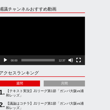
n
i
o
e
浦議チャンネルおすすめ動画
s
k
u
e
動
画
プ
t
T
T
d
レ
ー
ヤ
a
o
u
ー
00:00
12:37
g
k
b
アクセスランキング
r
e
週間
月間
a
C
【テキスト実況】J1リーグ第1節「ガンバ大阪vs浦
和レッズ」
【議論はコチラ】J1リーグ第1節「ガンバ大阪vs浦
m
h
和レッズ」