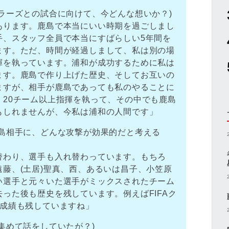
ラーズとの試合に向けて、今どんな想いか？)
あります。鹿島で本当にいい時期を過ごしまし
手、スタッフ全員で本当にすばらしい5年間を
ます。ただ、時間が経過しまして、私は別の場
揮を執っています。浦和が成功するために私は
ます。鹿島で作り上げた歴史、そしてお互いの
ますが、相手が鹿島であっても私のやることに
、20チーム以上指揮を執って、その中でも鹿島
もしれませんが、今私は浦和の人間です」
鹿島相手に、どんな攻撃が効果的だと考える
替わり、選手も入れ替わっています。もちろ
藤、(土居)聖真、西、あるいは昌子、小笠原
い選手と元々いた選手がミックスされたチーム
った後も歴史を残しています。例えばFIFAク
う成績も残していますね」
集めて話をしていたが？)