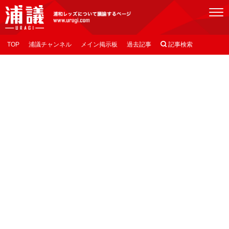
[浦議]浦和レッズについて議論するページ
TOP
浦議チャンネル
メイン掲示板
過去記事

記事検索