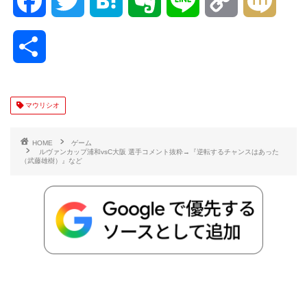
F
T
H
E
L
C
M
a
w
a
v
i
o
i
共
c
i
t
e
n
p
x
有
e
t
e
r
e
y
i
マウリシオ
b
t
n
n
L
HOME
ゲーム
ルヴァンカップ浦和vsC大阪 選手コメント抜粋→『逆転するチャンスはあった
（武藤雄樹）』など
o
e
a
o
i
o
r
t
n
k
e
k