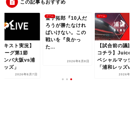
この記事もおすすめ
ム
ゲーム
ゲーム
金子拓郎『10人だ
ろうが勝たなけれ
ばいけない。この
戦いを『良かっ
テキスト実況】
【試合前の議論
た...
1リーグ第1節
コチラ】Juice
ガンバ大阪vs浦
ペシャルマッチ
2026年8月8日
レッズ」
「浦和レッズvs.
2026年8月7日
2026年8