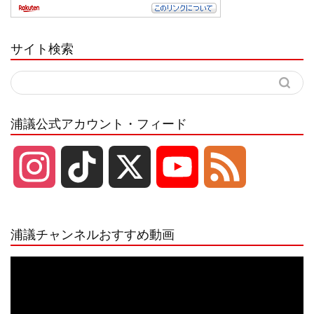
サイト検索
浦議公式アカウント・フィード
I
T
X
Y
F
n
i
o
e
浦議チャンネルおすすめ動画
s
k
u
e
動
画
プ
t
T
T
d
レ