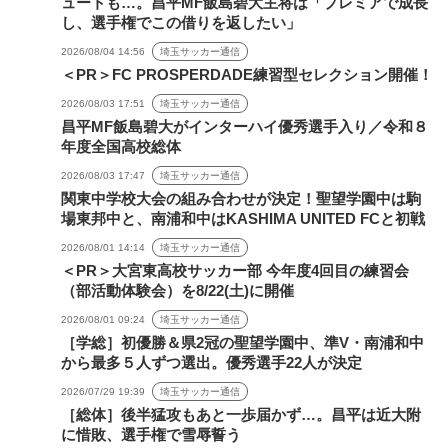
ュートも…。昌平MF飯島碧大主将は「プレミアで成長
し、選手権でこの借りを返したい」
2026/08/04 14:56
埼玉サッカー通信
＜PR＞FC PROSPERDADE練習型セレクション開催！
2026/08/03 17:51
埼玉サッカー通信
昌平MF飯島碧大がインターハイ優秀選手入り／令和８
年度全国高校総体
2026/08/03 17:47
埼玉サッカー通信
関東中学校大会の組み合わせが決定！聖望学園中は駒
場東邦中と、南浦和中はKASHIMA UNITED FCと初戦
2026/08/01 14:14
埼玉サッカー通信
＜PR＞大宮東高校サッカー部 今年度4回目の練習会
（部活動体験会）を8/22(土)に開催
2026/08/01 09:24
埼玉サッカー通信
［学総］初優勝＆県2冠の聖望学園中、準V・南浦和中
から最多５人ずつ選出。優秀選手22人が決定
2026/07/29 19:39
埼玉サッカー通信
［総体］後半猛攻もあと一歩届かず…。昌平は近大附
に惜敗、選手権で雪辱誓う