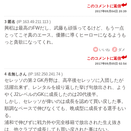
このコメントに返信
2017年09月04日 20:39
3 匿名
(IP:163.49.211.113 )
興梠は最高のFWだし、武藤も頑張ってるけど、もう一点
とってこそ真のエース。優勝に導くヒーローになるようも
っと貪欲になってくれ。
いいね
ダメ
このコメントに返信
2017年09月05日 02:54
4 名無しさん
(IP:182.250.241.74 )
セレッソの第２GK丹野は、高卒後セレッソに入団したが
活躍出来ず、レンタルを繰り返した挙げ句放出され、よう
やくJ2レベルのGKに成長したのは20代後半。
しかし、セレッソが偉いのは成長を認めて買い戻した事。
順調なペースで伸びなくても、晩成型に成長する選手もい
る。
浦和で伸びずに戦力外や完全移籍で放出された生え抜き
は、他クラブで成長しても買い戻された事はない。