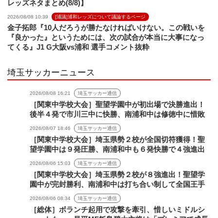
レッズネタまとめ(8/8)】
2026/08/08 10:39
[浦議]浦和レッズについて議論するページ
金子拓郎『10人だろうが勝たなければいけない。この戦いを
『良かった』というためには、次の試合が本当に大事になっ
てくる』J1 G大阪vs浦和 選手コメント抜粋
埼玉サッカーニュース
2026/08/08 16:21
埼玉サッカー通信
［関東中学校大会］聖望学園中が初出場で決勝進出！
後半４発で市川三中に快勝、南浦和中は修徳中に惜敗
2026/08/07 18:46
埼玉サッカー通信
［関東中学校大会］埼玉県勢２校が全国切符獲得！聖
望学園中は９発圧勝、南浦和中も６発快勝で４強進出
2026/08/06 15:03
埼玉サッカー通信
［関東中学校大会］埼玉県勢２校が８強進出！聖望学
園中が完封勝利、南浦和中は打ち合い制して全国王手
2026/08/06 08:34
埼玉サッカー通信
［総体］ボランチ起用で攻撃を牽引、惜しいミドルシ