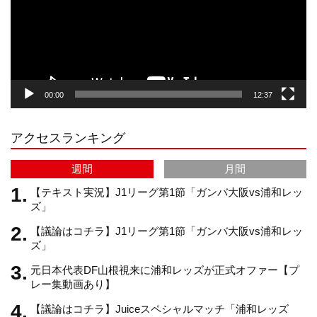
ー
a
o
u
ヤ
ー
g
k
b
00:00
12:37
r
e
アクセスランキング
a
C
週間
月間
m
h
【テキスト実況】J1リーグ第1節「ガンバ大阪vs浦和レッ
ズ」
【議論はコチラ】J1リーグ第1節「ガンバ大阪vs浦和レッ
a
ズ」
元日本代表DF山根視来に浦和レッズが正式オファー【プ
n
レー集動画あり】
【議論はコチラ】Juiceスペシャルマッチ「浦和レッズ