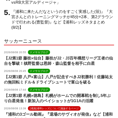
n
vsRB大宮アルディージャ」
『浦和に来たんだなというのをすごく実感した(笹)』『大
e
宮さんとのトレーニングマッチが45分×2本、第2グラウン
ドで行われる(曺監督)』など【浦和レッズネタまとめ
(8/2)】
l
サッカーニュース
2026/08/08 20:55
ドメサカブログ
【J2第1節 藤枝×仙台】藤枝がJ2・J3百年構想リーグ王者の仙
台を撃破！槙野監督は恩師・森山監督を相手に白星
2026/08/08 20:45
ドメサカブログ
【J2第1節 八戸×富山】八戸が記念すべきJ2初勝利！佐藤祐太
の無回転ミドル＆ドライブシュートで富山を破る
2026/08/08 17:44
ドメサカブログ
【J2第1節 札幌×徳島】札幌がホームでの開幕戦を制し5年ぶ
り白星発進！新加入のペイショットが1G1Aの活躍
2026/08/08 13:39
[浦議]浦和レッズについて議論するページ
『浦和の3ゴール動画』『退場のサヴィオが発信』など【浦和