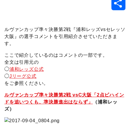
共
c
i
t
e
n
p
x
有
e
t
e
r
e
y
i
ルヴァンカップ準々決勝第2戦『浦和レッズvsセレッソ
大阪』の選手コメントを引用紹介させていただきま
b
t
n
n
L
す。
o
e
a
o
i
ここで紹介しているのはコメントの一部です。
全文は引用元の
o
r
t
n
◯
浦和レッズ公式
◯
Jリーグ公式
k
e
k
をご参照ください。
ルヴァンカップ準々決勝第2戦 vsC大阪「2点ビハイン
ドを追いつくも、準決勝進出はならず」
（浦和レッ
ズ）