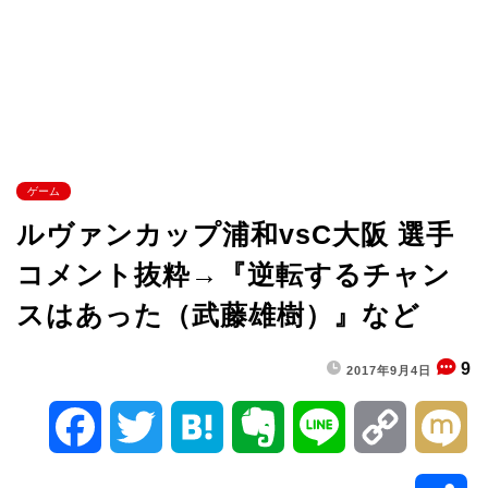
ゲーム
ルヴァンカップ浦和vsC大阪 選手
コメント抜粋→『逆転するチャン
スはあった（武藤雄樹）』など
9
2017年9月4日
F
T
H
E
L
C
M
a
w
a
v
i
o
i