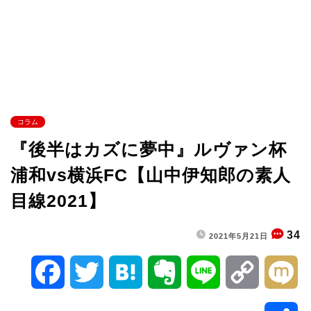
コラム
『後半はカズに夢中』ルヴァン杯
浦和vs横浜FC【山中伊知郎の素人
目線2021】
34
2021年5月21日
F
T
H
E
L
C
M
a
w
a
v
i
o
i