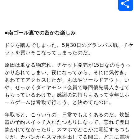
共
c
i
t
e
n
p
x
有
e
t
e
r
e
y
i
■南ゴール裏での密かな楽しみ
b
t
n
n
L
ドジを踏んでしまった。5月30日のグランパス戦、チケ
ットを買いそこなってしまったのだ。
o
e
a
o
i
原因は単なる物忘れ。チケット発売が15日なのをうっ
o
r
t
n
かり忘れてしまい、夜になってから、それに気付き、
あわててアクセスしたが、もはやソールドアウト。い
k
e
k
や、せっかくダイヤモンド会員で毎回優先購入させて
もらっているわけで、感謝の気持ちもあって今年はホ
ームゲームは皆勤で行こう、と決めてたのに。
年取ると、こういうの、日常でもよくあるのだ。炊飯
器の予約スイッチ入れたつもりになって、忘れて翌日
炊かれてなかったり、スマホでどこかに電話するつも
りが、カバンからスマホを出してる間に、どこに電話