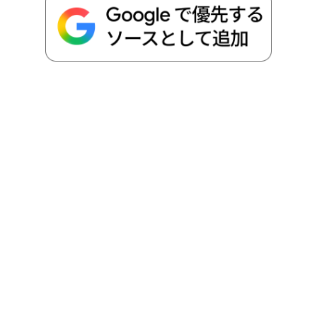
o
e
a
o
i
o
r
t
n
k
e
k