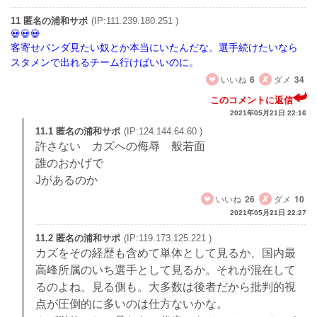
11 匿名の浦和サポ
(IP:111.239.180.251 )
客寄せパンダ見たい奴とか本当にいたんだな。選手続けたいなら
スタメンで出れるチーム行けばいいのに。
いいね
6
ダメ
34
このコメントに返信
2021年05月21日 22:16
11.1 匿名の浦和サポ
(IP:124.144.64.60 )
許さない カズへの侮辱 般若面
誰のおかげで
Jがあるのか
いいね
26
ダメ
10
2021年05月21日 22:27
11.2 匿名の浦和サポ
(IP:119.173.125.221 )
カズをその経歴も含めて単体として見るか、国内最
高峰所属のいち選手として見るか。それが混在して
るのよね、見る側も。大多数は後者だから批判的視
点が圧倒的に多いのは仕方ないかな。