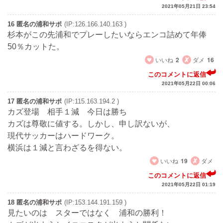
2021年05月21日 23:54
16 匿名の浦和サポ
(IP:126.166.140.163 )
杉本がこの先浦和でプレーしたいならエンコ詰めて年俸
50％カットた。
いいね
2
ダメ
16
このコメントに返信
2021年05月22日 00:06
17 匿名の浦和サポ
(IP:115.163.194.2 )
カズ登場 相手１減 今日は勝ち
カズは尊敬に値する。しかし、申し訳ないが、
現代サッカーはハードワーク。
横浜は１減と言わざるを得ない。
いいね
19
ダメ
このコメントに返信
2021年05月22日 01:19
18 匿名の浦和サポ
(IP:153.144.191.159 )
見たいのは スターではなく 浦和の勝利！