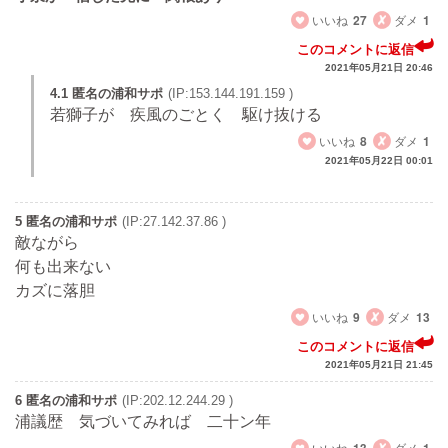
いいね
27
ダメ
1
このコメントに返信
2021年05月21日 20:46
4.1 匿名の浦和サポ
(IP:153.144.191.159 )
若獅子が 疾風のごとく 駆け抜ける
いいね
8
ダメ
1
2021年05月22日 00:01
5 匿名の浦和サポ
(IP:27.142.37.86 )
敵ながら
何も出来ない
カズに落胆
いいね
9
ダメ
13
このコメントに返信
2021年05月21日 21:45
6 匿名の浦和サポ
(IP:202.12.244.29 )
浦議歴 気づいてみれば 二十ン年
いいね
13
ダメ
1