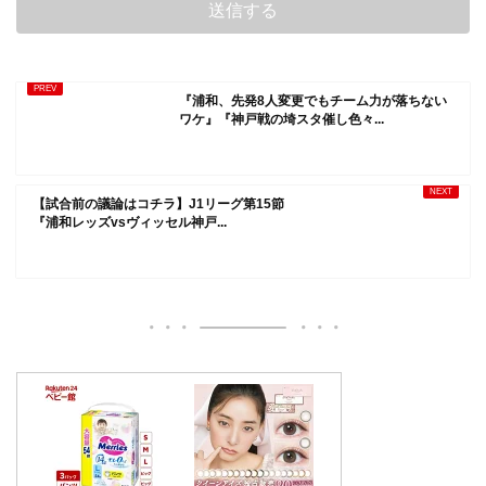
『浦和、先発8人変更でもチーム力が落ちない
ワケ』『神戸戦の埼スタ催し色々...
【試合前の議論はコチラ】J1リーグ第15節
『浦和レッズvsヴィッセル神戸...