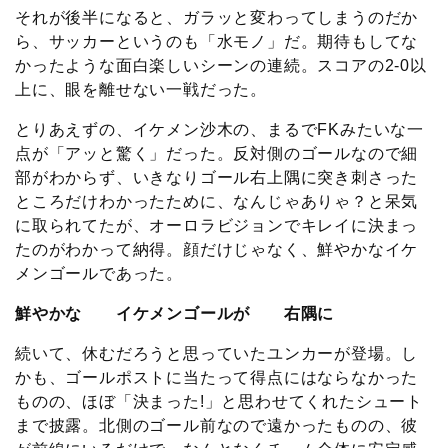
それが後半になると、ガラッと変わってしまうのだか
ら、サッカーというのも「水モノ」だ。期待もしてな
かったような面白楽しいシーンの連続。スコアの2-0以
上に、眼を離せない一戦だった。
とりあえずの、イケメン沙木の、まるでFKみたいな一
点が「アッと驚く」だった。反対側のゴールなので細
部がわからず、いきなりゴール右上隅に突き刺さった
ところだけわかったために、なんじゃありゃ？と呆気
に取られてたが、オーロラビジョンでキレイに決まっ
たのがわかって納得。顔だけじゃなく、鮮やかなイケ
メンゴールであった。
鮮やかな イケメンゴールが 右隅に
続いて、休むだろうと思っていたユンカーが登場。し
かも、ゴールポストに当たって得点にはならなかった
ものの、ほぼ「決まった!」と思わせてくれたシュート
まで披露。北側のゴール前なので遠かったものの、彼