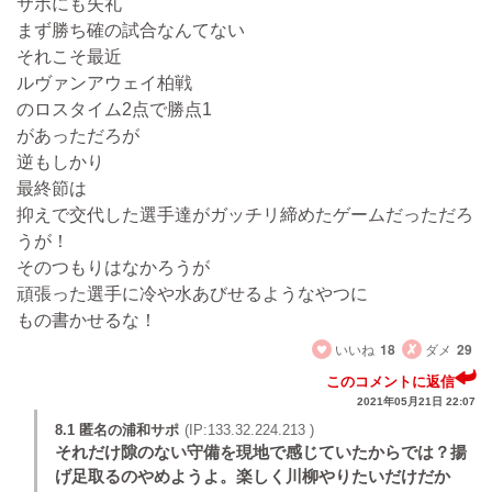
サポにも失礼
まず勝ち確の試合なんてない
それこそ最近
ルヴァンアウェイ柏戦
のロスタイム2点で勝点1
があっただろが
逆もしかり
最終節は
抑えで交代した選手達がガッチリ締めたゲームだっただろ
うが！
そのつもりはなかろうが
頑張った選手に冷や水あびせるようなやつに
もの書かせるな！
いいね
18
ダメ
29
このコメントに返信
2021年05月21日 22:07
8.1 匿名の浦和サポ
(IP:133.32.224.213 )
それだけ隙のない守備を現地で感じていたからでは？揚
げ足取るのやめようよ。楽しく川柳やりたいだけだか