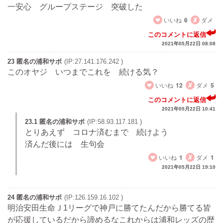
一安心 グループステージ 突破した
いいね
6
ダメ
このコメントに返信
2021年05月22日 08:08
23 匿名の浦和サポ
(IP:27.141.176.242 )
このオヤジ いつまでこれを 続ける気？
いいね
12
ダメ
5
このコメントに返信
2021年05月22日 10:41
23.1 匿名の浦和サポ
(IP:58.93.117.181 )
とりあえず コロナ済むまで 続けよう
済んだ後には 生句会
いいね
1
ダメ
1
2021年05月22日 19:10
24 匿名の浦和サポ
(IP:126.159.16.102 )
明治安田生命Ｊ1リーグで神戸に勝てたんだから勝てる皆
が応援しているだから諦めるなこれからは浦和レッズの歴