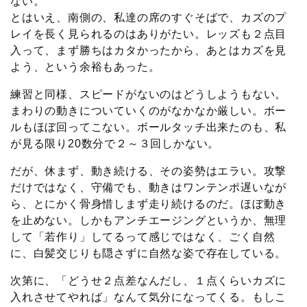
ない。
とはいえ、南側の、私達の席のすぐそばで、カズのプ
レイを長く見られるのはありがたい。レッズも２点目
入って、まず勝ちはカタかったから、あとはカズを見
よう、という余裕もあった。
練習と同様、スピードがないのはどうしようもない。
まわりの動きについていくのがなかなか厳しい。ボー
ルもほぼ回ってこない。ボールタッチ出来たのも、私
が見る限り20数分で２～３回しかない。
だが、休まず、動き続ける、その姿勢はエラい。攻撃
だけではなく、守備でも、動きはワンテンポ遅いなが
ら、とにかく骨身惜しまず走り続けるのだ。ほぼ動き
を止めない。しかもアンチエージングというか、無理
して「若作り」してるって感じではなく、ごく自然
に、白髪交じりも隠さずに自然な姿で存在している。
次第に、「どうせ２点差なんだし、１点くらいカズに
入れさせてやれば」なんて気分になってくる。もしこ