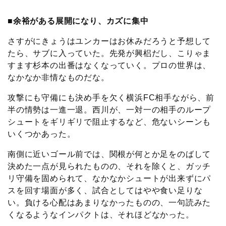
■余裕がある展開になり、カズに集中
さすがにきょうはユンカーはお休みだろうと予想して
たら、サブに入っていた。先発が興梠だし、こりゃま
すます杉本の出番はなくなっていく。プロの世界は、
なかなか非情なものだな。
攻撃にも守備にも決め手を欠く横浜FC相手ながら、前
半の情勢は一進一退。西川が、一対一の相手のループ
シュートをギリギリで阻止するなど、危ないシーンも
いくつかあった。
南側に近いゴール前では、関根が何とか足をのばして
決めた一点が見られたものの、それを除くと、ガッチ
リ守備を固められて、なかなかシュートが出来ずにパ
スを回す場面が多く、試合としてはやや食い足りな
い。負ける心配はあまりなかったものの、一句読みた
くなるようなインパクトは、それほどなかった。