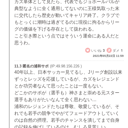
カズ単体として見たら、代表でもジョホールバルが
典型なように全く通用してないのに王様気取った末
に交代したら歴史が動いてキャリア終了。クラブで
もとっくに潮時は過ぎてるのに現役に拘るからリー
グの価値を下げる存在として扱われる。
こと引き際という点ではそういう運命にある人だと
思うわ。
いいね
3
ダメ
1
2021年05月22日 11:59
11.3 匿名の浦和サポ
(IP:49.98.156.226 )
40年以上、日本サッカー見てるし、Jリーグ創設以来
ずっとレッズを応援しているが、カズをレジェンド
とか功労者なんて思ったことは一度もない。
どこかのサポが（選手も）神さまと崇める元スター
選手もありがたいなんて全く思わない…
浦和のレジェンドたちは尊敬、敬愛しているが、そ
れでも若手の競争でやがてフェードアウトしていく
のは自然の摂理。若手のチャンスを潰してまで自身
の記録を伸ばしているのは、むしろ見苦しい…