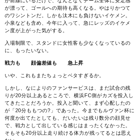
が前線にいるだけで、なんとなくチーム全体に安定感
が漂って、ゴールへの期待も高くなる。やはりかつて
のワシントンだ。しかも汰木にも負けないイケメン。
小泉なども含め、今年に入って、急にレッズのイケメ
ン度が上がった気がする。
入場制限で、スタンドに女性客も少なくなっているの
に、もったいない。
戦力も 顔偏差値も 急上昇
いや、これもまたちょっとベタすぎるか。
しかし、なによりのファンサービスは、まだ試合の残
りが20分以上あるところで、横浜FC側がカズを投入し
てきたことだろうか。投入と聞いて、まず心配したの
が「20分ももつの?」であった。今までもルヴァン杯に
何度か出てたとしても、だいたいは残り数分の顔見せ
で、戦力として出している感じはまったくなかった。
そもそも20分以上走り続ける体力が残ってるとは思え