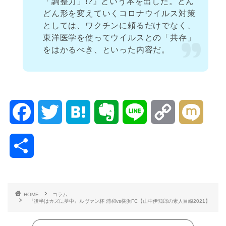
「調整力」!?』という本を出した。どん
どん形を変えていくコロナウイルス対策
としては、ワクチンに頼るだけでなく、
東洋医学を使ってウイルスとの「共存」
をはかるべき、といった内容だ。
F
T
H
E
L
C
M
a
w
a
v
i
o
i
共
c
i
t
e
n
p
x
有
e
t
e
r
e
y
i
HOME
コラム
『後半はカズに夢中』ルヴァン杯 浦和vs横浜FC【山中伊知郎の素人目線2021】
b
t
n
n
L