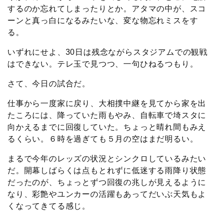
するのか忘れてしまったりとか。アタマの中が、スコ
ーンと真っ白になるみたいな、変な物忘れミスをす
る。
いずれにせよ、30日は残念ながらスタジアムでの観戦
はできない。テレ玉で見つつ、一句ひねるつもり。
さて、今日の試合だ。
仕事から一度家に戻り、大相撲中継を見てから家を出
たころには、降っていた雨もやみ、自転車で埼スタに
向かえるまでに回復していた。ちょっと晴れ間もみえ
るくらい。６時を過ぎても５月の空はまだ明るい。
まるで今年のレッズの状況とシンクロしているみたい
だ。開幕しばらくは点もとれずに低迷する雨降り状態
だったのが、ちょっとずつ回復の兆しが見えるように
なり、彩艶やユンカーの活躍もあってだいぶ天気もよ
くなってきてる感じ。