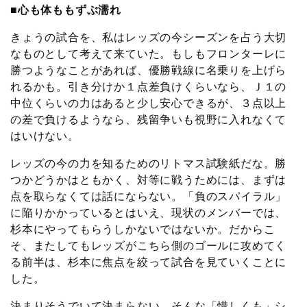
■心も体ももずぶ濡れ
きょうの試合を、私はレッズの今シーズンを占う大切
なものとして考えて来ていた。もしもフロンターレに
勝つようなことがあれば、優勝戦線に名乗りを上げら
れるかも。引き分けか１点差負けくらいなら、Ｊ１の
中位くらいの力はあると少し安心できるが、３点以上
の差で負けるようなら、残留争いも視野に入れなくて
はいけない。
レッズの今の力を知るためのリトマス試験紙だな。勝
つかどうかはともかく、対等に戦うためには、まずは
点を取らなくては話にならない。「負のスパイラル」
に陥りかかっているとはいえ、現状のメンバーでは、
杉本にやってもらうしかないではないか。だからこ
そ、またしてもレッズがこちら側のゴールに攻めてく
る前半は、杉本に焦点を絞って試合を見ていくことに
した。
決まりそうでいて決まらない。そんな「惜しくも」シ