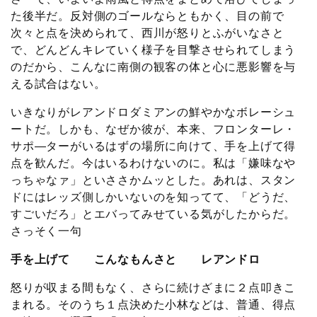
た後半だ。反対側のゴールならともかく、目の前で
次々と点を決められて、西川が怒りとふがいなさと
で、どんどんキレていく様子を目撃させられてしまう
のだから、こんなに南側の観客の体と心に悪影響を与
える試合はない。
いきなりがレアンドロダミアンの鮮やかなボレーシュ
ートだ。しかも、なぜか彼が、本来、フロンターレ・
サポ―ターがいるはずの場所に向けて、手を上げて得
点を歓んだ。今はいるわけないのに。私は「嫌味なや
っちゃなァ」といささかムッとした。あれは、スタン
ドにはレッズ側しかいないのを知ってて、「どうだ、
すごいだろ」とエバってみせている気がしたからだ。
さっそく一句
手を上げて こんなもんさと レアンドロ
怒りが収まる間もなく、さらに続けざまに２点叩きこ
まれる。そのうち１点決めた小林などは、普通、得点