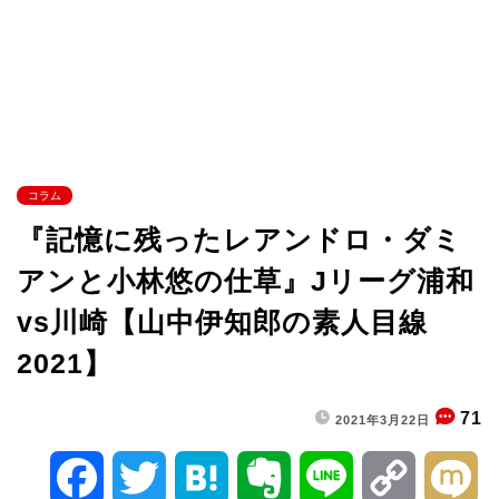
コラム
『記憶に残ったレアンドロ・ダミ
アンと小林悠の仕草』Jリーグ浦和
vs川崎【山中伊知郎の素人目線
2021】
71
2021年3月22日
F
T
H
E
L
C
M