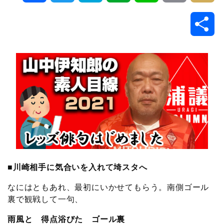
a
w
a
v
i
o
i
共
c
i
t
e
n
p
x
有
e
t
e
r
e
y
i
b
t
n
n
L
o
e
a
o
i
o
r
t
n
k
e
k
■川崎相手に気合いを入れて埼スタへ
なにはともあれ、最初にいかせてもらう。南側ゴール
裏で観戦して一句、
雨風と 得点浴びた ゴール裏