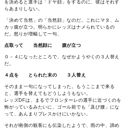
を決めると選手は「ドヤ顔」をするのに、彼はそれす
らあまりしない。
「決めて当然」の「当然顔」なのだ。これにマタ、ム
カッ腹が立つ。明らかにレッズはナメられているの
だ。怒りが増幅して一句、
点取って 当然顔に 腹が立つ
０－４になったところで、なぜかようやくの３人替え
だ。
４点を とられた末の ３人替え
そのまま一句になってしまった。もうここまで来る
と、選手を替えてもどうしようもない。
レッズDFは、まるでフロンターレの選手に近づくのを
怖がっているみたいに、ゴール前でも「及び腰」にな
って、あんまりプレスかけにいかない。
それが南側の観客にも伝染したようで、雨の中、諦め