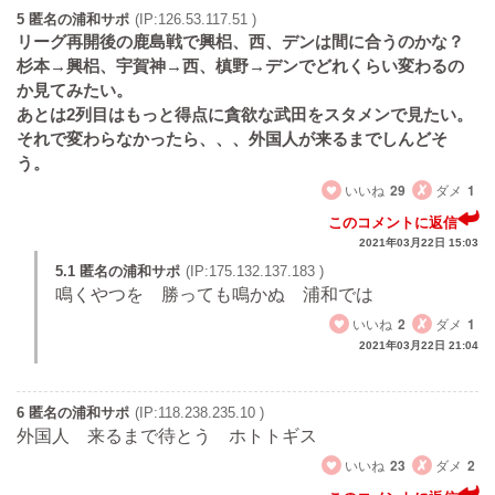
5 匿名の浦和サポ
(IP:126.53.117.51 )
リーグ再開後の鹿島戦で興梠、西、デンは間に合うのかな？
杉本→興梠、宇賀神→西、槙野→デンでどれくらい変わるの
か見てみたい。
あとは2列目はもっと得点に貪欲な武田をスタメンで見たい。
それで変わらなかったら、、、外国人が来るまでしんどそ
う。
いいね
29
ダメ
1
このコメントに返信
2021年03月22日 15:03
5.1 匿名の浦和サポ
(IP:175.132.137.183 )
鳴くやつを 勝っても鳴かぬ 浦和では
いいね
2
ダメ
1
2021年03月22日 21:04
6 匿名の浦和サポ
(IP:118.238.235.10 )
外国人 来るまで待とう ホトトギス
いいね
23
ダメ
2