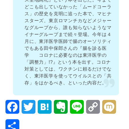
どこも出していなかった「ムードコーラ
ス」の歴史を克明に追った本で、マヒナ
スターズ、東京ロマンチカなどメジャー
なグループから、誰も知らないようなマ
イナーグループまで続々登場。今年は４
月に、東洋医学医師で腸のオーソリティ
でもある田中保郎さんの『腸を診る医
学 コロナに必要なのは東洋医学の
「調整力」!?』という本を出す。コロナ
対策としては、ワクチンに頼るだけでな
く、東洋医学を使ってウイルスとの「共
存」をはかるべき、といった内容だ。
F
T
H
E
L
C
M
a
w
a
v
i
o
i
共