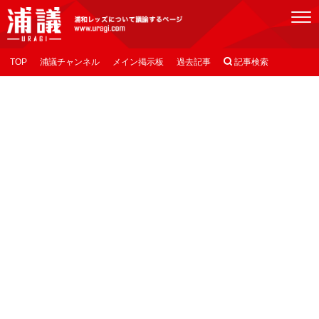
[浦議]浦和レッズについて議論するページ
TOP
浦議チャンネル
メイン掲示板
過去記事

記事検索