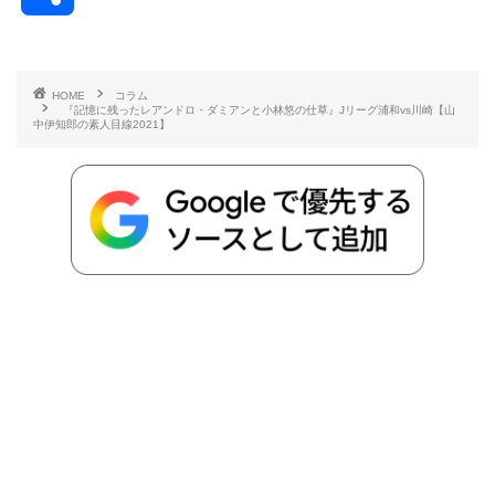
c
i
t
e
n
p
x
有
e
t
e
r
e
y
i
HOME
コラム
『記憶に残ったレアンドロ・ダミアンと小林悠の仕草』Jリーグ浦和vs川崎【山
b
t
n
n
L
中伊知郎の素人目線2021】
o
e
a
o
i
o
r
t
n
k
e
k