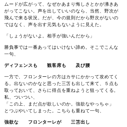
ムードが広がって、なぜかあまり悔しさとかが沸きあ
がってこない。声を出していいのなら、当然、野次が
飛んで来る状況。だが、今の規則だから野次がないの
ではなく、声を出す元気もないように見えた。
「しょうがないよ。相手が強いんだから」
勝負事では一番あってはいけない諦め。そこでこんな
一句、
ディフェンスも 観客席も 及び腰
一方で、フロンターレの方はカサにかかって攻めてく
る。出ないのかなと思った三笘も出して来て、５点も
取っておいて、さらに得点を重ねようと狙ってくる。
私、ついつい、
「この上、まだ点が欲しいのか。強欲なやっちゃ」
とつぶやいてしまった。こちらも重ねて一句、
強欲な フロンターレが 三笘出し