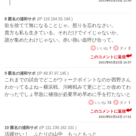
2021年03月23日 12:45
8 匿名の浦和サポ
(IP:119.104.55.194 )
欲を捨てて無になることじゃ。怒りを忘れなさい。
貴方も私も生きている。それだけでイイじゃないか。
誰が集めたわけじゃない。赤い熱い血呼び合って。
いいね
7
ダメ
2
このコメントに返信
2021年03月22日 16:57
9 匿名の浦和サポ
(IP:49.97.97.145 )
これまでの試合でどこがウィークポイントなのか西野さん
わかってるよね～横浜戦、川崎戦みて更にどこか改めてわ
かったでしょ早急に補強が必要早め早めに手を打たないと
いいね
13
ダメ
1
このコメントに返信
2021年03月22日 17:01
10 匿名の浦和サポ
(IP:111.239.182.101 )
活躍せい！ ふたりの山中 もっともっと