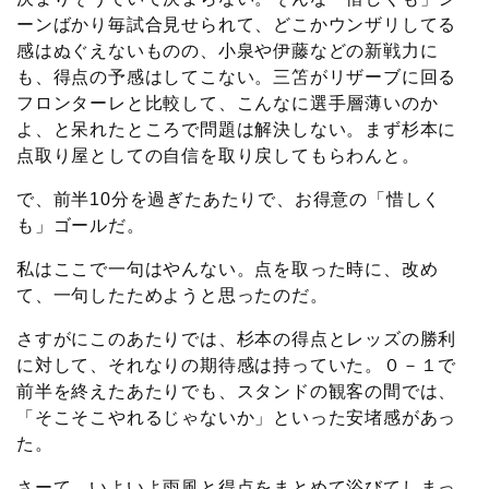
ーンばかり毎試合見せられて、どこかウンザリしてる
感はぬぐえないものの、小泉や伊藤などの新戦力に
も、得点の予感はしてこない。三笘がリザーブに回る
フロンターレと比較して、こんなに選手層薄いのか
よ、と呆れたところで問題は解決しない。まず杉本に
点取り屋としての自信を取り戻してもらわんと。
で、前半10分を過ぎたあたりで、お得意の「惜しく
も」ゴールだ。
私はここで一句はやんない。点を取った時に、改め
て、一句したためようと思ったのだ。
さすがにこのあたりでは、杉本の得点とレッズの勝利
に対して、それなりの期待感は持っていた。０－１で
前半を終えたあたりでも、スタンドの観客の間では、
「そこそこやれるじゃないか」といった安堵感があっ
た。
さーて、いよいよ雨風と得点をまとめて浴びてしまっ