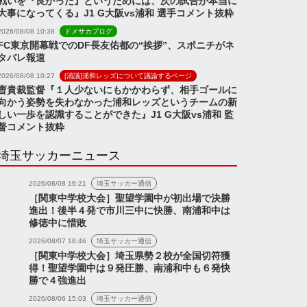
戦いを『良かった』というためには、次の試合が本当に
大事になってくる』J1 G大阪vs浦和 選手コメント抜粋
2026/08/08 10:38
ドメサカブログ
FC東京開幕戦でのDF長友佑都の“挨拶”、スポニチがネ
タバレ報道
2026/08/08 10:27
[浦議]浦和レッズについて議論するページ
曺貴裁監督『１人少ないにもかかわらず、相手ゴールに
向かう姿勢を失わなかった浦和レッズというチームの新
しい一歩を認識することができた』J1 G大阪vs浦和 監
督コメント抜粋
埼玉サッカーニュース
2026/08/08 16:21
埼玉サッカー通信
［関東中学校大会］聖望学園中が初出場で決勝
進出！後半４発で市川三中に快勝、南浦和中は
修徳中に惜敗
2026/08/07 18:46
埼玉サッカー通信
［関東中学校大会］埼玉県勢２校が全国切符獲
得！聖望学園中は９発圧勝、南浦和中も６発快
勝で４強進出
2026/08/06 15:03
埼玉サッカー通信