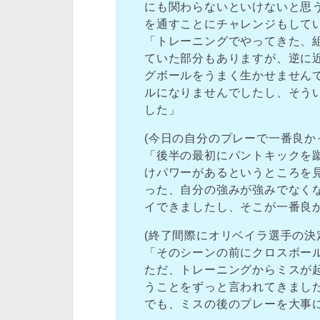
にも関わらないといけないと思
を通すことにチャレンジもして
「トレーニングでやってきた、
ていた部分もありますが、逆に
グボールをうまく生かせません
ルになりませんでしたし、そう
した」
(今日の自分のプレーで一番良か
「後半の最初にパントキックを
けパワーがあるというところを
った、自分の強みが強みでなく
イできましたし、そこが一番良
(終了間際にオリベイラ選手の決
「そのシーンの前にクロスボー
ただ、トレーニングからミスが
うことをずっと言われてきまし
でも、ミスの後のプレーを大事