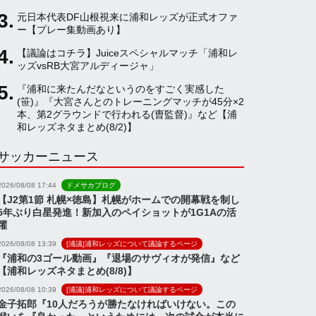
元日本代表DF山根視来に浦和レッズが正式オファ
a
ー【プレー集動画あり】
【議論はコチラ】Juiceスペシャルマッチ「浦和レ
ッズvsRB大宮アルディージャ」
n
『浦和に来たんだなというのをすごく実感した
(笹)』『大宮さんとのトレーニングマッチが45分×2
n
本、第2グラウンドで行われる(曺監督)』など【浦
和レッズネタまとめ(8/2)】
サッカーニュース
e
2026/08/08 17:44
ドメサカブログ
l
【J2第1節 札幌×徳島】札幌がホームでの開幕戦を制し
5年ぶり白星発進！新加入のペイショットが1G1Aの活
躍
2026/08/08 13:39
[浦議]浦和レッズについて議論するページ
『浦和の3ゴール動画』『退場のサヴィオが発信』など
【浦和レッズネタまとめ(8/8)】
2026/08/08 10:39
[浦議]浦和レッズについて議論するページ
金子拓郎『10人だろうが勝たなければいけない。この