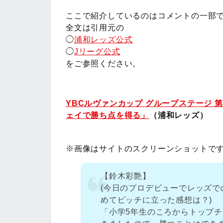
ここで紹介しているのはコメントの一部
全文は引用元の
◯
浦和レッズ公式
◯
Jリーグ公式
をご参照ください。
YBCルヴァンカップ グループステージ 第
ェイで勝ち点を得る」
（浦和レッズ）
※画像はサイトのスクリーンショットで
【鈴木彩艶】
(今日のプロデビューでレッズで
めてピッチに立った感想は？)
「小学5年生のころからトップ