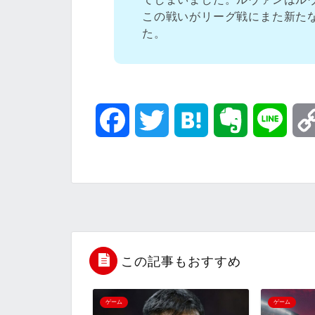
この戦いがリーグ戦にまた新た
た。
F
T
H
E
L
a
w
a
v
i
c
i
t
e
n
e
t
e
r
e
b
t
n
n
この記事もおすすめ
o
e
a
o
ゲーム
ゲーム