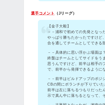
選手コメント
（Jリーグ）
【金子大毅】
－－浦和で初めての先発となっ
やっぱり勝ちたかったですけど
合を通してチームとしてできる
－－具体的に思い浮かぶ場面は
終盤はチームとしてサイドをう
思うんですけど、前半は相手の
で、前半から発揮できるように
－－前半はビルドアップのポジ
CBの間にボランチが下りてい
前半は左に落ちるつもりだった
示で真ん中に落ちるとなって、
－－古巣戦となったが、湘南の