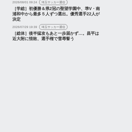
2026/08/01 09:24
埼玉サッカー通信
［学総］初優勝＆県2冠の聖望学園中、準V・南
浦和中から最多５人ずつ選出。優秀選手22人が
決定
2026/07/29 19:39
埼玉サッカー通信
［総体］後半猛攻もあと一歩届かず…。昌平は
近大附に惜敗、選手権で雪辱誓う