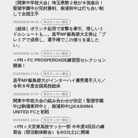
［関東中学校大会］埼玉県勢２校が８強進出！
聖望学園中が完封勝利、南浦和中は打ち合い制
して全国王手
2026/08/06 08:34
埼玉サッカー通信
［総体］ボランチ起用で攻撃を牽引、惜しいミ
ドルシュートも…。昌平MF飯島碧大主将は「プ
レミアで成長し、選手権でこの借りを返した
い」
2026/08/04 14:56
埼玉サッカー通信
＜PR＞FC PROSPERDADE練習型セレクション
開催！
2026/08/03 17:51
埼玉サッカー通信
昌平MF飯島碧大がインターハイ優秀選手入り／
令和８年度全国高校総体
2026/08/03 17:47
埼玉サッカー通信
関東中学校大会の組み合わせが決定！聖望学園
中は駒場東邦中と、南浦和中はKASHIMA
UNITED FCと初戦
2026/08/01 14:14
埼玉サッカー通信
＜PR＞大宮東高校サッカー部 今年度4回目の練
習会（部活動体験会）を8/22(土)に開催