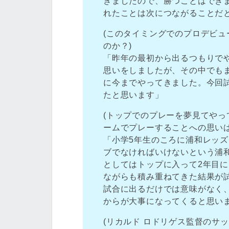
きましたので、勝つことはでき
れたことは次につながることだ
(このタイミングでのプロデビ
のか？)
「昨年の最初から出るつもりで
思いをしましたが、その中でも
に今までやってきました。今回
たと思います」
(トップでのプレーを夢見てや
ームでプレーすることへの思いは
「小学5年生のころに浦和レッ
ブでなければいけないという浦
としてはトップに入って2年目
ながらも積み重ねてきた結果が
試合に出るだけでは意味がなく
からが大事になってくると思い
(リカルド ロドリゲス監督のサ