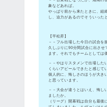
象などあれば。
やっぱり前から来たときに、組
し、迫力があるのでそういった
【平松昇】
－－フル出場した今日の試合を
久しぶりに90分間試合に出さ
ます。それでもチームとしては
－－やはりスタメンで出場した
くらいアピールできたと感じて
個人的に、悔しさのほうが大き
と思っています。
－－大会が違うとはいえ、悔し
ましたか。
（リーグ）開幕戦は自分も最後
てしまいました。ルヴァンはル