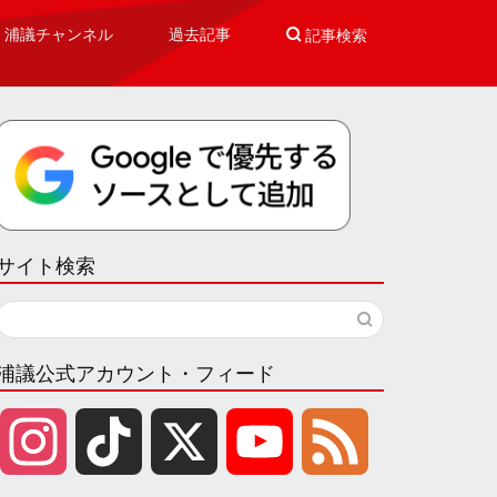
浦議チャンネル
過去記事

記事検索
サイト検索
浦議公式アカウント・フィード
I
T
X
Y
F