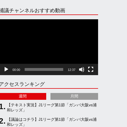
n
i
o
e
浦議チャンネルおすすめ動画
s
k
u
e
動
画
プ
t
T
T
d
レ
ー
ヤ
a
o
u
ー
00:00
12:37
g
k
b
アクセスランキング
r
e
週間
月間
a
C
【テキスト実況】J1リーグ第1節「ガンバ大阪vs浦
和レッズ」
【議論はコチラ】J1リーグ第1節「ガンバ大阪vs浦
m
h
和レッズ」