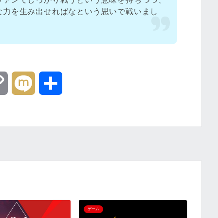
な力を生み出せればなという思いで戦いまし
C
M
共
o
i
有
p
x
y
i
L
i
ゲーム
ゲーム