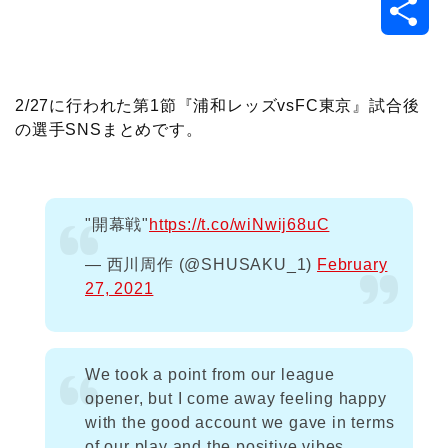
共
c
i
t
e
n
p
x
有
e
t
e
r
e
y
i
2/27に行われた第1節『浦和レッズvsFC東京』試合後
の選手SNSまとめです。
b
t
n
n
L
o
e
a
o
i
"開幕戦"
https://t.co/wiNwij68uC
o
r
t
n
— 西川周作 (@SHUSAKU_1)
February
k
e
k
27, 2021
We took a point from our league
opener, but I come away feeling happy
with the good account we gave in terms
of our play and the positive vibes.