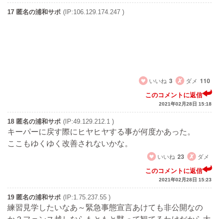
17 匿名の浦和サポ
(IP:106.129.174.247 )
阿部ちゃんや西川、槙野、宇賀神に伸びしろがあるか？
今から行き止まりサッカーやってどうするよ
30歳以上は最高でもベンチ、若手のサポートに回るべき
30代が活躍して未来がある！ってどんなだよ
いいね
3
ダメ
110
このコメントに返信
2021年02月28日 15:18
18 匿名の浦和サポ
(IP:49.129.212.1 )
キーパーに戻す際にヒヤヒヤする事が何度かあった。
ここもゆくゆく改善されないかな。
いいね
23
ダメ
このコメントに返信
2021年02月28日 15:23
19 匿名の浦和サポ
(IP:1.75.237.55 )
練習見学したいなあ～緊急事態宣言あけても非公開なの