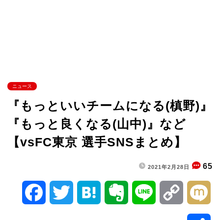
ニュース
『もっといいチームになる(槙野)』
『もっと良くなる(山中)』など
【vsFC東京 選手SNSまとめ】
65
2021年2月28日
F
T
H
E
L
C
M
a
w
a
v
i
o
i