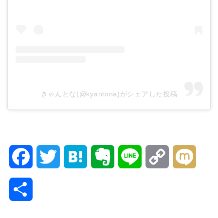
きゃんとな(@kyantona)がシェアした投稿
F
T
H
E
L
C
M
a
w
a
v
i
o
i
共
c
i
t
e
n
p
x
有