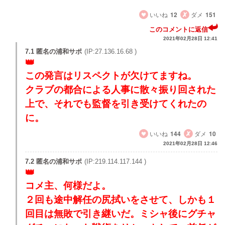
ッカー語る資格ねーだろ！
いいね
12
ダメ
151
このコメントに返信
2021年02月28日 12:41
7.1 匿名の浦和サポ
(IP:27.136.16.68 )
この発言はリスペクトが欠けてますね。
クラブの都合による人事に散々振り回された
上で、それでも監督を引き受けてくれたの
に。
いいね
144
ダメ
10
2021年02月28日 12:46
7.2 匿名の浦和サポ
(IP:219.114.117.144 )
コメ主、何様だよ。
２回も途中解任の尻拭いをさせて、しかも１
回目は無敗で引き継いだ。ミシャ後にグチャ