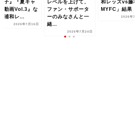
様子』『夏キャ
レベルを上げて、
和レッズvs藤枝
プ動画Vol.3』な
ファン・サポータ
MYFC」結果
【浦和レ...
ーのみなさんと一
2026年7月
緒...
2026年7月16日
2026年7月24日