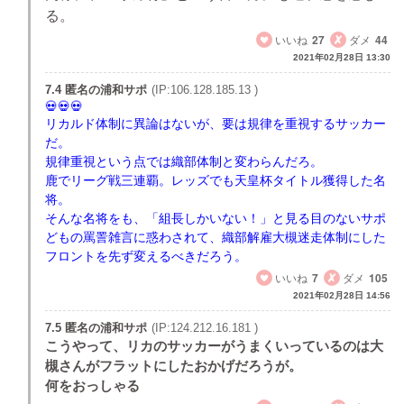
る。
いいね
27
ダメ
44
2021年02月28日 13:30
7.4 匿名の浦和サポ
(IP:106.128.185.13 )
リカルド体制に異論はないが、要は規律を重視するサッカー
だ。
規律重視という点では織部体制と変わらんだろ。
鹿でリーグ戦三連覇。レッズでも天皇杯タイトル獲得した名
将。
そんな名将をも、「組長しかいない！」と見る目のないサポ
どもの罵詈雑言に惑わされて、織部解雇大槻迷走体制にした
フロントを先ず変えるべきだろう。
いいね
7
ダメ
105
2021年02月28日 14:56
7.5 匿名の浦和サポ
(IP:124.212.16.181 )
こうやって、リカのサッカーがうまくいっているのは大
槻さんがフラットにしたおかげだろうが。
何をおっしゃる