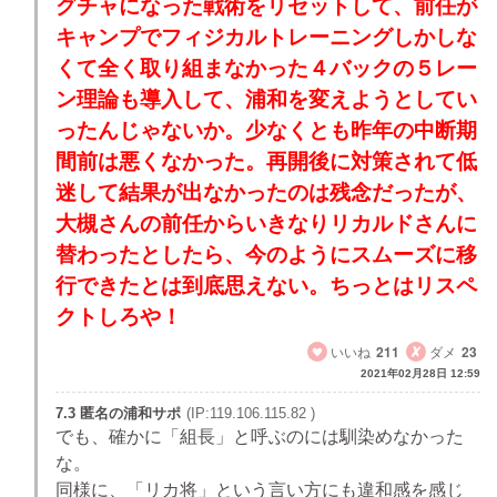
グチャになった戦術をリセットして、前任が
キャンプでフィジカルトレーニングしかしな
くて全く取り組まなかった４バックの５レー
ン理論も導入して、浦和を変えようとしてい
ったんじゃないか。少なくとも昨年の中断期
間前は悪くなかった。再開後に対策されて低
迷して結果が出なかったのは残念だったが、
大槻さんの前任からいきなりリカルドさんに
替わったとしたら、今のようにスムーズに移
行できたとは到底思えない。ちっとはリスペ
クトしろや！
いいね
211
ダメ
23
2021年02月28日 12:59
7.3 匿名の浦和サポ
(IP:119.106.115.82 )
でも、確かに「組長」と呼ぶのには馴染めなかった
な。
同様に、「リカ将」という言い方にも違和感を感じ