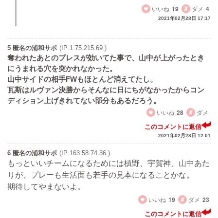
いいね
19
ダメ
4
2021年02月28日 17:17
5 匿名の浦和サポ
(IP:1.75.215.69 )
奪われたあとのプレスが効いてた事で、山中が上がったとき
にうまれる穴を突かれなかった。
山中サイドの相手FWもほとんど消えてたし。
瓦斯はルヴァン決勝からそんなに日にちがなかったからコン
ディション上げきれてない部分もあるだろう。
いいね
28
ダメ
このコメントに返信
2021年02月28日 12:01
6 匿名の浦和サポ
(IP:163.58.74.36 )
もっといいチームになるためには槙野、宇賀神、山中あた
りが、プレーも生活面も若手の見本になることかな。
期待してやまないよ。
いいね
19
ダメ
23
このコメントに返信