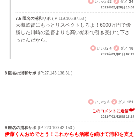
いいね
52
ダメ
24
2021年02月28日 15:06
7.6 匿名の浦和サポ
(IP:119.106.97.58 )
大槻監督にもっとリスペクトしろよ！6000万円で優
勝した川崎の監督よりも高い給料で引き受けて下さ
ったんだから。
いいね
4
ダメ
18
2021年03月01日 02:12
8 匿名の浦和サポ
(IP:27.143.138.31 )
30歳以上は自動的にベンチ外にしないと
3年目は無いな
いいね
3
ダメ
121
このコメントに返信
2021年02月28日 13:14
9 匿名の浦和サポ
(IP:220.100.42.150 )
伊藤くんおめでとう！これからも活躍を続けて浦和を支え