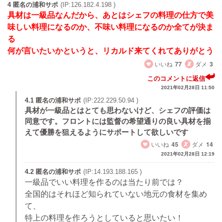
4 匿名の浦和サポ
(IP:126.182.4.198 )
具材は一級品なんだから、あとはシェフの料理の仕方で美
味しい料理になるのか、不味い料理になるのか全てが決ま
る
何が言いたいかというと、リカルド来てくれてありがとう
いいね
77
ダメ
3
このコメントに返信
2021年02月28日 11:50
4.1 匿名の浦和サポ
(IP:222.229.50.94 )
具材が一級品とはとても思わないけど、シェフの評価は
同意です。フロントには監督の希望通りの良い具材を揃
えて優勝を狙えるようにサポートして欲しいです
いいね
45
ダメ
14
2021年02月28日 12:19
4.2 匿名の浦和サポ
(IP:14.193.188.165 )
一級品でいい料理を作るのは当たり前では？
全国的はそれほど知られていない地元の食材を集め
て、
特上の料理を作ろうとしていると思いたい！