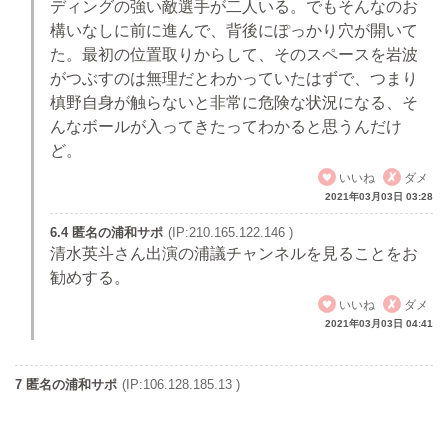
ディングの強い敵選手が二人いる。でもそんなのお
構いなしに前に進んで、背後にぽっかり穴が開いて
た。最初の位置取りからして、そのスペースを岩波
がつぶすのは無理だとわかっていたはずで、つまり
槙野自身が触らないと非常に危険な状況になる、そ
んなボールが入ってきたってわかると思うんだけ
ど。
いいね
ダメ
2021年03月03日 03:28
6.4 匿名の浦和サポ
(IP:210.165.122.146 )
清水英斗さん出演の浦議チャンネルを見ることをお
勧めする。
いいね
ダメ
2021年03月03日 04:41
7 匿名の浦和サポ
(IP:106.128.185.13 )
そもそも大槻を「組長」だなんて有り難がってた連中はサ