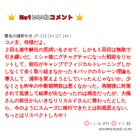
匿名の浦和サポ
(IP:219.114.117.144 )
コメ主、何様だよ。
２回も途中解任の尻拭いをさせて、しかも１回目は無敗で
引き継いだ。ミシャ後にグチャグチャになった戦術をリセ
ットして、前任がキャンプでフィジカルトレーニングしか
しなくて全く取り組まなかった４バックの５レーン理論も
導入して、浦和を変えようとしていったんじゃないか。少
なくとも昨年の中断期間前は悪くなかった。再開後に対策
されて低迷して結果が出なかったのは残念だったが、大槻
さんの前任からいきなりリカルドさんに替わったとした
ら、今のようにスムーズに移行できたとは到底思えない。
ちっとはリスペクトしろや！
いいね
211
ダメ
23
2021年02月28日 12:59