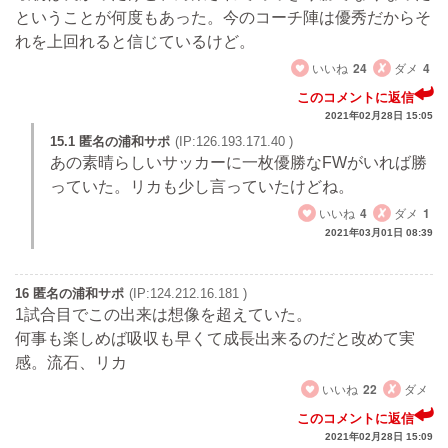
ということが何度もあった。今のコーチ陣は優秀だからそ
れを上回れると信じているけど。
いいね
24
ダメ
4
このコメントに返信
2021年02月28日 15:05
15.1 匿名の浦和サポ
(IP:126.193.171.40 )
あの素晴らしいサッカーに一枚優勝なFWがいれば勝
っていた。リカも少し言っていたけどね。
いいね
4
ダメ
1
2021年03月01日 08:39
16 匿名の浦和サポ
(IP:124.212.16.181 )
1試合目でこの出来は想像を超えていた。
何事も楽しめば吸収も早くて成長出来るのだと改めて実
感。流石、リカ
いいね
22
ダメ
このコメントに返信
2021年02月28日 15:09