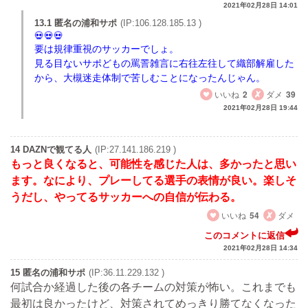
2021年02月28日 14:01
13.1 匿名の浦和サポ
(IP:106.128.185.13 )
要は規律重視のサッカーでしょ。
見る目ないサポどもの罵詈雑言に右往左往して織部解雇した
から、大槻迷走体制で苦しむことになったんじゃん。
いいね
2
ダメ
39
2021年02月28日 19:44
14 DAZNで観てる人
(IP:27.141.186.219 )
もっと良くなると、可能性を感じた人は、多かったと思い
ます。なにより、プレーしてる選手の表情が良い。楽しそ
うだし、やってるサッカーへの自信が伝わる。
いいね
54
ダメ
このコメントに返信
2021年02月28日 14:34
15 匿名の浦和サポ
(IP:36.11.229.132 )
何試合か経過した後の各チームの対策が怖い。これまでも
最初は良かったけど、対策されてめっきり勝てなくなった