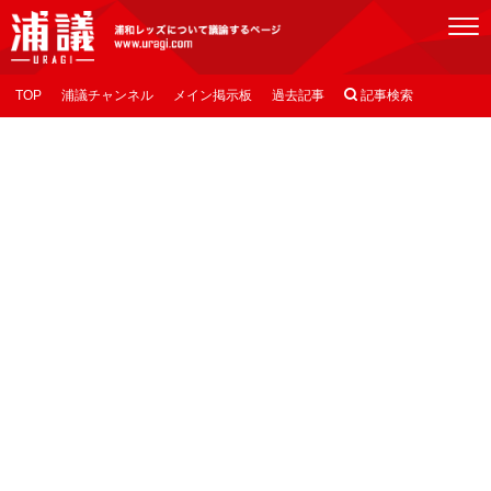
[浦議]浦和レッズについて議論するページ
TOP
浦議チャンネル
メイン掲示板
過去記事

記事検索