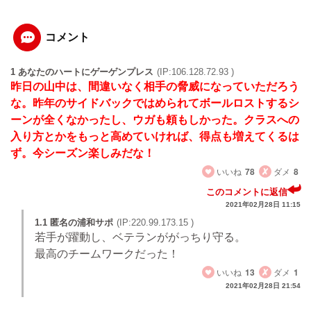
コメント
1 あなたのハートにゲーゲンプレス
(IP:106.128.72.93 )
昨日の山中は、間違いなく相手の脅威になっていただろう
な。昨年のサイドバックではめられてボールロストするシ
ーンが全くなかったし、ウガも頼もしかった。クラスへの
入り方とかをもっと高めていければ、得点も増えてくるは
ず。今シーズン楽しみだな！
いいね
78
ダメ
8
このコメントに返信
2021年02月28日 11:15
1.1 匿名の浦和サポ
(IP:220.99.173.15 )
若手が躍動し、ベテランががっちり守る。
最高のチームワークだった！
いいね
13
ダメ
1
2021年02月28日 21:54