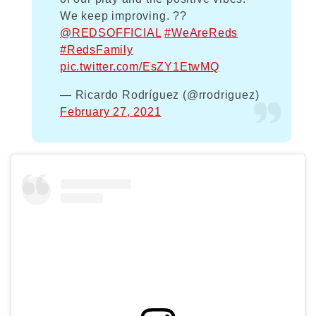
We keep improving. ??
@REDSOFFICIAL
#WeAreReds
#RedsFamily
pic.twitter.com/EsZY1EtwMQ
— Ricardo Rodríguez (@rrodriguez)
February 27, 2021