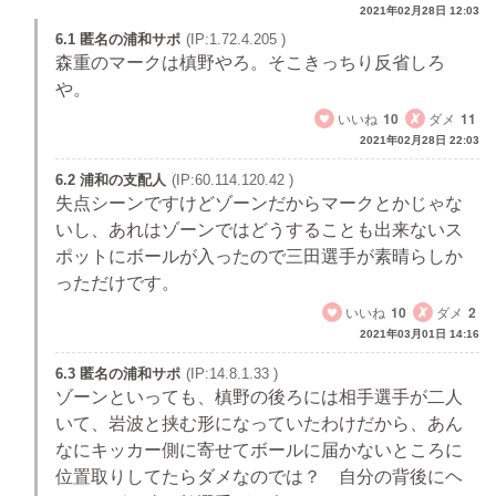
2021年02月28日 12:03
6.1 匿名の浦和サポ
(IP:1.72.4.205 )
森重のマークは槙野やろ。そこきっちり反省しろ
や。
いいね
10
ダメ
11
2021年02月28日 22:03
6.2 浦和の支配人
(IP:60.114.120.42 )
失点シーンですけどゾーンだからマークとかじゃな
いし、あれはゾーンではどうすることも出来ないス
ポットにボールが入ったので三田選手が素晴らしか
っただけです。
いいね
10
ダメ
2
2021年03月01日 14:16
6.3 匿名の浦和サポ
(IP:14.8.1.33 )
ゾーンといっても、槙野の後ろには相手選手が二人
いて、岩波と挟む形になっていたわけだから、あん
なにキッカー側に寄せてボールに届かないところに
位置取りしてたらダメなのでは？ 自分の背後にヘ