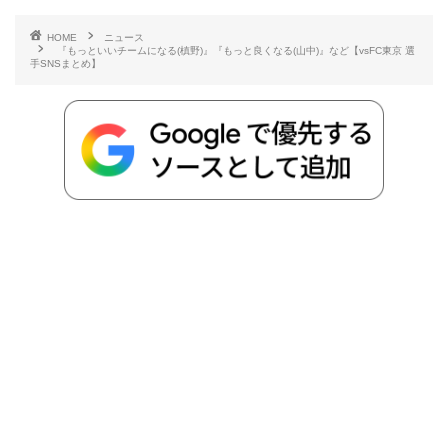
e
t
e
r
e
y
i
HOME
ニュース
『もっといいチームになる(槙野)』『もっと良くなる(山中)』など【vsFC東京 選
b
t
n
n
L
手SNSまとめ】
o
e
a
o
i
o
r
t
n
k
e
k