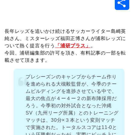
共
c
i
t
e
n
p
x
有
e
t
e
r
e
y
i
長年レッズを追いかけ続けるサッカーライター島崎英
純さん、ミスターレッズ福田正博さんが浦和レッズに
b
t
n
n
L
ついて熱く提言を行う
「浦研プラス」
。
今回、浦研編集部の許可を頂き、有料記事の一部を転
o
e
a
o
i
載させて頂きます。
o
r
t
n
プレシーズンのキャンプからチーム作り
k
e
k
を進められる大槻毅監督が、今季のチー
ムビルディングを進捗させている中で、
最大の焦点が４ー４ー２の新布陣採用だ
ろう。今季初の対外試合となった沖縄
SV（九州リーグ所属）とのトレーニング
マッチは、30分×３本という変則マッチ
で実施された。トータルスコアは11-0と
いう圧勝劇だったが、実際にピッチ上に