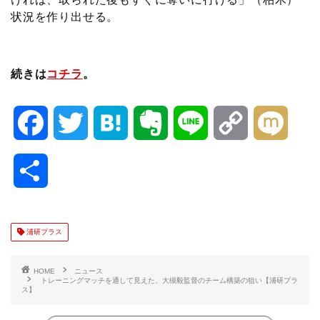
状況を作り出せる。
続きは
コチラ
。
F
T
H
E
L
C
M
a
w
a
v
i
o
i
共
c
i
t
e
n
p
x
有
e
t
e
r
e
y
i
浦研プラス
b
t
n
n
L
HOME
ニュース
トレーニングマッチを通して見えた、大槻毅監督のチーム構築の狙い【浦研プラ
ス】
o
e
a
o
i