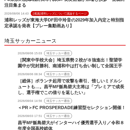
注目集まる
2026/08/06 14:43
[浦議]浦和レッズについて議論するページ
浦和レッズが東海大学DF田中玲音の2029年加入内定と特別指
定承認を発表【プレー集動画あり】
埼玉サッカーニュース
2026/08/06 15:03
埼玉サッカー通信
［関東中学校大会］埼玉県勢２校が８強進出！聖望学
園中が完封勝利、南浦和中は打ち合い制して全国王手
2026/08/06 08:34
埼玉サッカー通信
［総体］ボランチ起用で攻撃を牽引、惜しいミドルシ
ュートも…。昌平MF飯島碧大主将は「プレミアで成長
し、選手権でこの借りを返したい」
2026/08/04 14:56
埼玉サッカー通信
＜PR＞FC PROSPERDADE練習型セレクション開催！
2026/08/03 17:51
埼玉サッカー通信
昌平MF飯島碧大がインターハイ優秀選手入り／令和８
年度全国高校総体