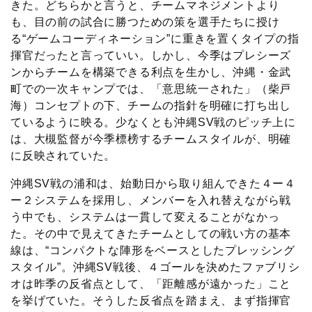
きた。どちらかと言うと、チームマネジメントより
も、目の前の試合に勝つための策を選手たちに授け
る“ゲームコーディネーション”に重きを置くタイプの指
揮官だったと言っていい。しかし、今季はプレシーズ
ンからチームを構築できる利点を生かし、沖縄・金武
町での一次キャンプでは、「意思統一された」（柴戸
海）コンセプトの下、チームの指針を明確に打ち出し
ているように映る。少なくとも沖縄SV戦のピッチ上に
は、大槻監督が今季標榜するチームスタイルが、明確
に反映されていた。
沖縄SV戦の浦和は、始動日から取り組んできた４ー４
ー２システムを採用し、メンバーを入れ替えながら戦
う中でも、システムは一貫して変えることがなかっ
た。その中で見えてきたチームとしての戦い方の基本
線は、“コンパクトな陣形をベースとしたプレッシング
スタイル”。沖縄SV戦後、４ゴールを決めたファブリシ
オは昨季の反省点として、「距離感が遠かった」こと
を挙げていた。そうした反省点を踏まえ、まず指揮官