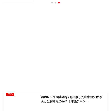
浦和レッズ関連本を7冊出版した山中伊知郎さ
んとは何者なのか？【浦議チャン...