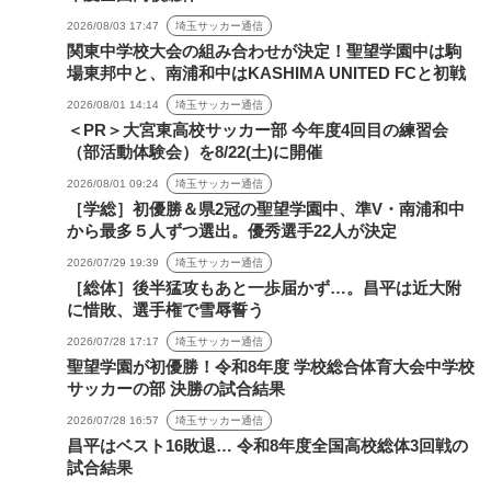
2026/08/03 17:47
埼玉サッカー通信
関東中学校大会の組み合わせが決定！聖望学園中は駒
場東邦中と、南浦和中はKASHIMA UNITED FCと初戦
2026/08/01 14:14
埼玉サッカー通信
＜PR＞大宮東高校サッカー部 今年度4回目の練習会
（部活動体験会）を8/22(土)に開催
2026/08/01 09:24
埼玉サッカー通信
［学総］初優勝＆県2冠の聖望学園中、準V・南浦和中
から最多５人ずつ選出。優秀選手22人が決定
2026/07/29 19:39
埼玉サッカー通信
［総体］後半猛攻もあと一歩届かず…。昌平は近大附
に惜敗、選手権で雪辱誓う
2026/07/28 17:17
埼玉サッカー通信
聖望学園が初優勝！令和8年度 学校総合体育大会中学校
サッカーの部 決勝の試合結果
2026/07/28 16:57
埼玉サッカー通信
昌平はベスト16敗退… 令和8年度全国高校総体3回戦の
試合結果