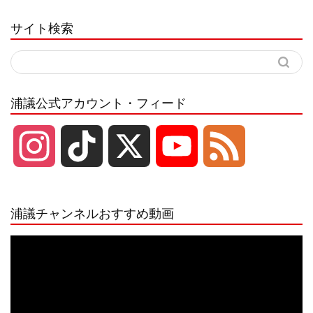
サイト検索
浦議公式アカウント・フィード
I
T
X
Y
F
n
i
o
e
浦議チャンネルおすすめ動画
s
k
u
e
動
画
プ
t
T
T
d
レ
ー