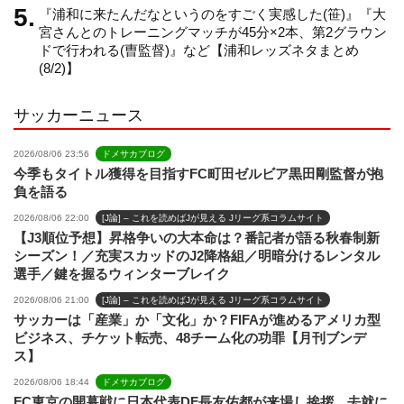
『浦和に来たんだなというのをすごく実感した(笹)』『大
e
宮さんとのトレーニングマッチが45分×2本、第2グラウン
ドで行われる(曺監督)』など【浦和レッズネタまとめ
(8/2)】
l
サッカーニュース
2026/08/06 23:56
ドメサカブログ
今季もタイトル獲得を目指すFC町田ゼルビア黒田剛監督が抱
負を語る
2026/08/06 22:00
[J論] – これを読めばJが見える Jリーグ系コラムサイト
【J3順位予想】昇格争いの大本命は？番記者が語る秋春制新
シーズン！／充実スカッドのJ2降格組／明暗分けるレンタル
選手／鍵を握るウィンターブレイク
2026/08/06 21:00
[J論] – これを読めばJが見える Jリーグ系コラムサイト
サッカーは「産業」か「文化」か？FIFAが進めるアメリカ型
ビジネス、チケット転売、48チーム化の功罪【月刊ブンデ
ス】
2026/08/06 18:44
ドメサカブログ
FC東京の開幕戦に日本代表DF長友佑都が来場し挨拶 去就に