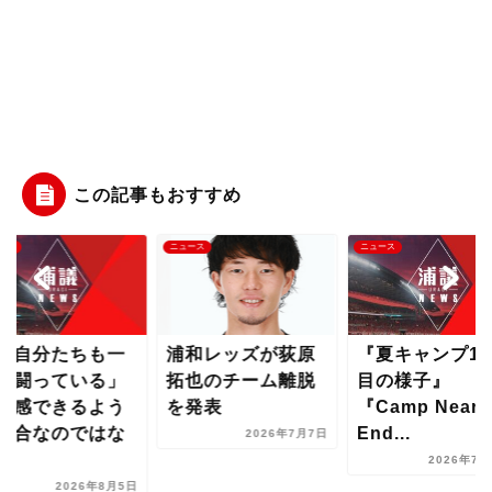
この記事もおすすめ
ース
ニュース
ニュース
「自分たちも一
浦和レッズが荻原
『夏キャンプ17
に闘っている」
拓也のチーム離脱
目の様子』
実感できるよう
を発表
『Camp Nears 
試合なのではな
End...
2026年7月7日
..
2026年7月
2026年8月5日