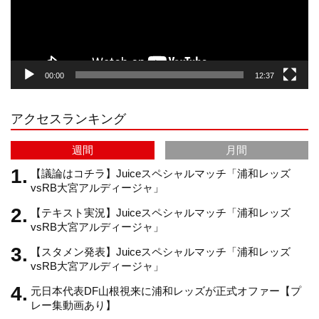
a
o
u
ヤ
ー
g
k
b
00:00
12:37
r
e
アクセスランキング
a
C
週間
月間
m
h
【議論はコチラ】Juiceスペシャルマッチ「浦和レッズ
vsRB大宮アルディージャ」
【テキスト実況】Juiceスペシャルマッチ「浦和レッズ
a
vsRB大宮アルディージャ」
【スタメン発表】Juiceスペシャルマッチ「浦和レッズ
n
vsRB大宮アルディージャ」
元日本代表DF山根視来に浦和レッズが正式オファー【プ
n
レー集動画あり】