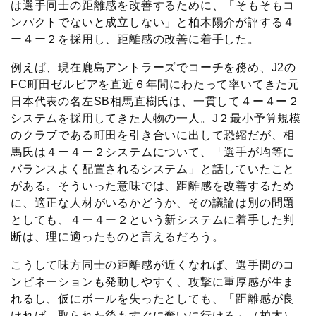
は選手同士の距離感を改善するために、「そもそもコ
ンパクトでないと成立しない」と柏木陽介が評する４
ー４ー２を採用し、距離感の改善に着手した。
例えば、現在鹿島アントラーズでコーチを務め、J2の
FC町田ゼルビアを直近６年間にわたって率いてきた元
日本代表の名左SB相馬直樹氏は、一貫して４ー４ー２
システムを採用してきた人物の一人。J２最小予算規模
のクラブである町田を引き合いに出して恐縮だが、相
馬氏は４ー４ー２システムについて、「選手が均等に
バランスよく配置されるシステム」と話していたこと
がある。そういった意味では、距離感を改善するため
に、適正な人材がいるかどうか、その議論は別の問題
としても、４ー４ー２という新システムに着手した判
断は、理に適ったものと言えるだろう。
こうして味方同士の距離感が近くなれば、選手間のコ
ンビネーションも発動しやすく、攻撃に重厚感が生ま
れるし、仮にボールを失ったとしても、「距離感が良
ければ、取られた後もすぐに奪いに行ける」（柏木）