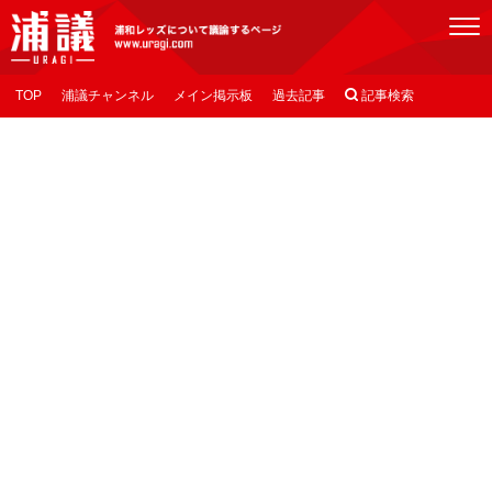
[浦議]浦和レッズについて議論するページ
TOP
浦議チャンネル
メイン掲示板
過去記事

記事検索