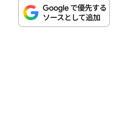
o
r
t
n
k
e
k