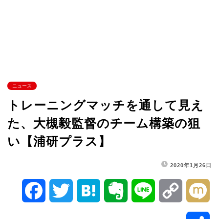
ニュース
トレーニングマッチを通して見え
た、大槻毅監督のチーム構築の狙
い【浦研プラス】
2020年1月26日
F
T
H
E
L
C
M
a
w
a
v
i
o
i