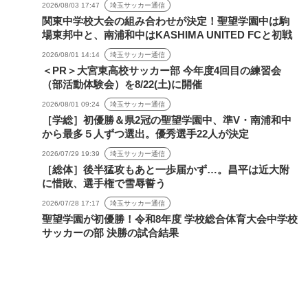
2026/08/03 17:47
埼玉サッカー通信
関東中学校大会の組み合わせが決定！聖望学園中は駒
場東邦中と、南浦和中はKASHIMA UNITED FCと初戦
2026/08/01 14:14
埼玉サッカー通信
＜PR＞大宮東高校サッカー部 今年度4回目の練習会
（部活動体験会）を8/22(土)に開催
2026/08/01 09:24
埼玉サッカー通信
［学総］初優勝＆県2冠の聖望学園中、準V・南浦和中
から最多５人ずつ選出。優秀選手22人が決定
2026/07/29 19:39
埼玉サッカー通信
［総体］後半猛攻もあと一歩届かず…。昌平は近大附
に惜敗、選手権で雪辱誓う
2026/07/28 17:17
埼玉サッカー通信
聖望学園が初優勝！令和8年度 学校総合体育大会中学校
サッカーの部 決勝の試合結果