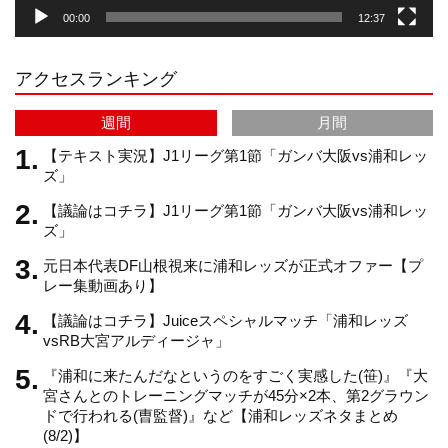
00:00
12:37
r
e
アクセスランキング
a
C
週間
月間
m
h
【テキスト実況】J1リーグ第1節「ガンバ大阪vs浦和レッ
ズ」
【議論はコチラ】J1リーグ第1節「ガンバ大阪vs浦和レッ
a
ズ」
元日本代表DF山根視来に浦和レッズが正式オファー【プ
n
レー集動画あり】
【議論はコチラ】Juiceスペシャルマッチ「浦和レッズ
n
vsRB大宮アルディージャ」
『浦和に来たんだなというのをすごく実感した(笹)』『大
e
宮さんとのトレーニングマッチが45分×2本、第2グラウン
ドで行われる(曺監督)』など【浦和レッズネタまとめ
(8/2)】