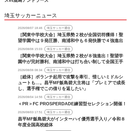
スvs鹿島アントラーズ
埼玉サッカーニュース
2026/08/07 18:46
埼玉サッカー通信
［関東中学校大会］埼玉県勢２校が全国切符獲得！聖
望学園中は９発圧勝、南浦和中も６発快勝で４強進出
2026/08/06 15:03
埼玉サッカー通信
［関東中学校大会］埼玉県勢２校が８強進出！聖望学
園中が完封勝利、南浦和中は打ち合い制して全国王手
2026/08/06 08:34
埼玉サッカー通信
［総体］ボランチ起用で攻撃を牽引、惜しいミドルシ
ュートも…。昌平MF飯島碧大主将は「プレミアで成長
し、選手権でこの借りを返したい」
2026/08/04 14:56
埼玉サッカー通信
＜PR＞FC PROSPERDADE練習型セレクション開催！
2026/08/03 17:51
埼玉サッカー通信
昌平MF飯島碧大がインターハイ優秀選手入り／令和８
年度全国高校総体