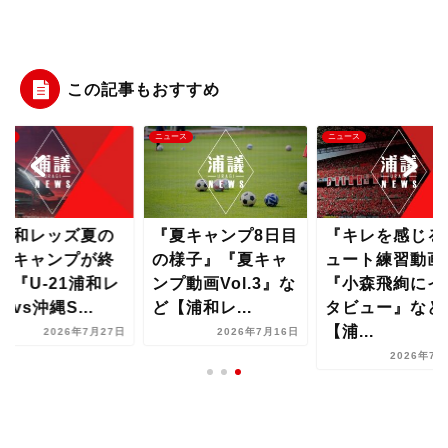
この記事もおすすめ
ース
ニュース
ニュース
浦和レッズ夏の
『夏キャンプ8日目
『キレを感じる
縄キャンプが終
の様子』『夏キャ
ュート練習動画
』『U-21浦和レ
ンプ動画Vol.3』な
『小森飛絢にイ
ズvs沖縄S...
ど【浦和レ...
タビュー』など
【浦...
2026年7月27日
2026年7月16日
2026年7月