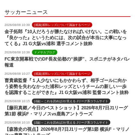
l
サッカーニュース
2026/08/08 10:39
[浦議]浦和レッズについて議論するページ
金子拓郎『10人だろうが勝たなければいけない。この戦いを
『良かった』というためには、次の試合が本当に大事になっ
てくる』J1 G大阪vs浦和 選手コメント抜粋
2026/08/08 10:38
ドメサカブログ
FC東京開幕戦でのDF長友佑都の“挨拶”、スポニチがネタバレ
報道
2026/08/08 10:27
[浦議]浦和レッズについて議論するページ
曺貴裁監督『１人少ないにもかかわらず、相手ゴールに向か
う姿勢を失わなかった浦和レッズというチームの新しい一歩
を認識することができた』J1 G大阪vs浦和 監督コメント抜粋
2026/08/08 10:15
[J論] – これを読めばJが見える Jリーグ系コラムサイト
【藤田真郷／今日のベストショット】2026年8月7日J1リーグ
第1節 横浜F・マリノスvs鹿島アントラーズ
2026/08/08 10:10
[J論] – これを読めばJが見える Jリーグ系コラムサイト
【森雅史の視点】2026年8月7日J1リーグ第1節 横浜F・マリノ