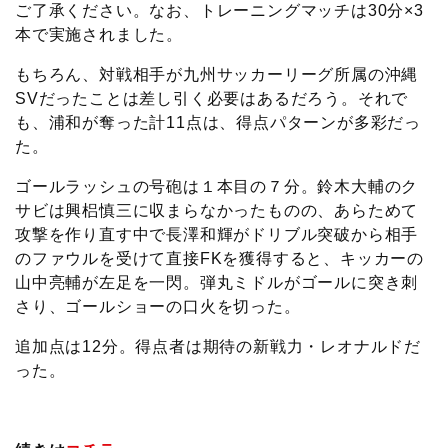
ご了承ください。なお、トレーニングマッチは30分×3
本で実施されました。
もちろん、対戦相手が九州サッカーリーグ所属の沖縄
SVだったことは差し引く必要はあるだろう。それで
も、浦和が奪った計11点は、得点パターンが多彩だっ
た。
ゴールラッシュの号砲は１本目の７分。鈴木大輔のク
サビは興梠慎三に収まらなかったものの、あらためて
攻撃を作り直す中で長澤和輝がドリブル突破から相手
のファウルを受けて直接FKを獲得すると、キッカーの
山中亮輔が左足を一閃。弾丸ミドルがゴールに突き刺
さり、ゴールショーの口火を切った。
追加点は12分。得点者は期待の新戦力・レオナルドだ
った。