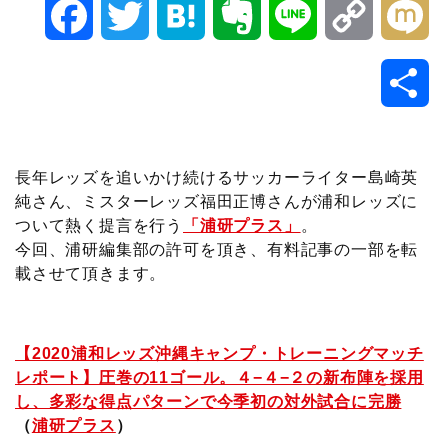
F
T
H
E
L
C
M
a
w
a
v
i
o
i
共
c
i
t
e
n
p
x
有
e
t
e
r
e
y
i
長年レッズを追いかけ続けるサッカーライター島崎英
純さん、ミスターレッズ福田正博さんが浦和レッズに
b
t
n
n
L
ついて熱く提言を行う
「浦研プラス」
。
今回、浦研編集部の許可を頂き、有料記事の一部を転
o
e
a
o
i
載させて頂きます。
o
r
t
n
k
e
k
【2020浦和レッズ沖縄キャンプ・トレーニングマッチ
レポート】圧巻の11ゴール。４−４−２の新布陣を採用
し、多彩な得点パターンで今季初の対外試合に完勝
（
浦研プラ
ス
）