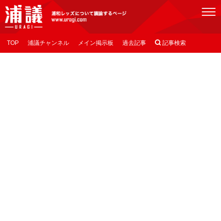
[浦議]浦和レッズについて議論するページ
TOP
浦議チャンネル
メイン掲示板
過去記事

記事検索