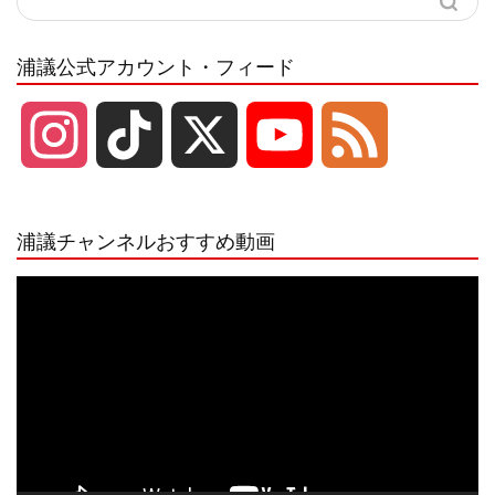
浦議公式アカウント・フィード
I
T
X
Y
F
n
i
o
e
浦議チャンネルおすすめ動画
s
k
u
e
動
画
プ
t
T
T
d
レ
ー
a
o
u
ヤ
ー
g
k
b