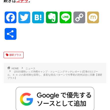
続きは
コチラ
。
F
T
H
E
L
C
M
a
w
a
v
i
o
i
共
c
i
t
e
n
p
x
有
e
t
e
r
e
y
i
浦研プラス
b
t
n
n
L
HOME
ニュース
(2020浦和レッズ沖縄キャンプ・トレーニングマッチレポート)圧巻の11ゴー
ル。４-４-２の新布陣を採用し、多彩な得点パターンで今季初の対外試合に完勝【浦研
o
e
a
o
i
プラス】
o
r
t
n
k
e
k