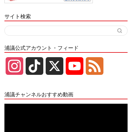
サイト検索
浦議公式アカウント・フィード
I
T
X
Y
F
n
i
o
e
浦議チャンネルおすすめ動画
s
k
u
e
動
画
プ
t
T
T
d
レ
ー