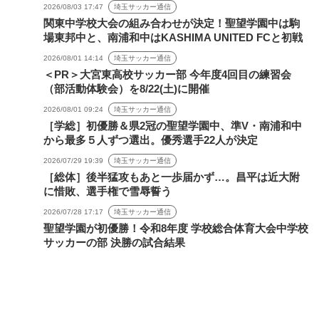
2026/08/03 17:47
埼玉サッカー通信
関東中学校大会の組み合わせが決定！聖望学園中は駒
場東邦中と、南浦和中はKASHIMA UNITED FCと初戦
2026/08/01 14:14
埼玉サッカー通信
＜PR＞大宮東高校サッカー部 今年度4回目の練習会
（部活動体験会）を8/22(土)に開催
2026/08/01 09:24
埼玉サッカー通信
［学総］初優勝＆県2冠の聖望学園中、準V・南浦和中
から最多５人ずつ選出。優秀選手22人が決定
2026/07/29 19:39
埼玉サッカー通信
［総体］後半猛攻もあと一歩届かず…。昌平は近大附
に惜敗、選手権で雪辱誓う
2026/07/28 17:17
埼玉サッカー通信
聖望学園が初優勝！令和8年度 学校総合体育大会中学校
サッカーの部 決勝の試合結果