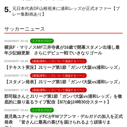
元日本代表DF山根視来に浦和レッズが正式オファー【プ
e
レー集動画あり】
サッカーニュース
l
2026/08/07 20:16
ドメサカブログ
横浜F・マリノスMF三井寺眞が16歳で開幕スタメン出場し最
年少記録更新 さらにデビュー戦でいきなりゴール
2026/08/07 19:28
[浦議]浦和レッズについて議論するページ
【テキスト実況】J1リーグ第1節「ガンバ大阪vs浦和レッズ」
2026/08/07 17:52
[浦議]浦和レッズについて議論するページ
【スタメン発表】J1リーグ第1節「ガンバ大阪vs浦和レッズ」
2026/08/07 17:33
[浦議]浦和レッズについて議論するページ
郡司聡さんとJ1リーグ第1節「ガンバ大阪vs浦和レッズ」を徹
底的に振り返るライブ配信【8/7(金)24時30分スタート】
2026/08/07 15:44
ドメサカブログ
鹿児島ユナイテッドFCがFWフアンマ・デルガドの加入を正式
発表 「皆さんに最高の喜びを届けられるよう頑張りま