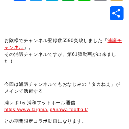
a
w
a
v
i
o
i
共
c
i
t
e
n
p
x
有
e
t
e
r
e
y
i
お陰様でチャンネル登録数5590突破しました「
浦議チ
ャンネル
」。
b
t
n
n
L
その浦議チャンネルですが、第61弾動画が出来まし
た！
o
e
a
o
i
o
r
t
n
今回は浦議チャンネルでもおなじみの「タカねえ」が
k
e
k
メインで活躍する
浦レポ by 浦和フットボール通信
https://www.targma.jp/urawa-football/
との期間限定コラボ動画になります。