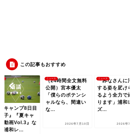
この記事もおすすめ
ース
ニュース
ニュース
（24時間全文無料
「みなさんに活
公開）宮本優太
する姿を届けら
「僕らのポテンシ
るよう全力で頑
ャルなら、間違い
ります」浦和レ
夏キャンプ8日目
な...
ズ...
様子』『夏キャ
プ動画Vol.3』な
2026年7月10日
2026年7月
【浦和レ...