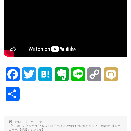
F
T
H
E
L
C
M
a
w
a
v
i
o
i
共
c
i
t
e
n
p
x
有
e
t
e
r
e
y
i
HOME
ニュース
調子の良さが目立つ2人の選手とは？タカねえの沖縄キャンプレポ5日目(浦レポ
b
t
n
n
L
コラボ)【浦議チャンネル】