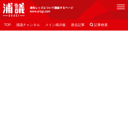
[浦議]浦和レッズについて議論するページ
TOP
浦議チャンネル
メイン掲示板
過去記事

記事検索