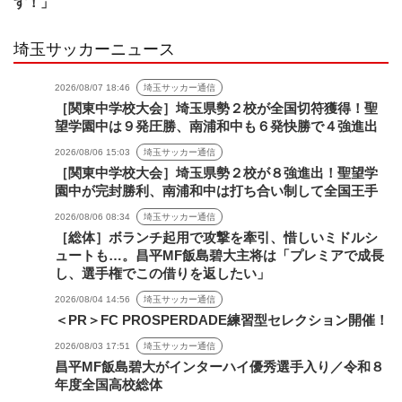
す！」
埼玉サッカーニュース
2026/08/07 18:46
埼玉サッカー通信
［関東中学校大会］埼玉県勢２校が全国切符獲得！聖
望学園中は９発圧勝、南浦和中も６発快勝で４強進出
2026/08/06 15:03
埼玉サッカー通信
［関東中学校大会］埼玉県勢２校が８強進出！聖望学
園中が完封勝利、南浦和中は打ち合い制して全国王手
2026/08/06 08:34
埼玉サッカー通信
［総体］ボランチ起用で攻撃を牽引、惜しいミドルシ
ュートも…。昌平MF飯島碧大主将は「プレミアで成長
し、選手権でこの借りを返したい」
2026/08/04 14:56
埼玉サッカー通信
＜PR＞FC PROSPERDADE練習型セレクション開催！
2026/08/03 17:51
埼玉サッカー通信
昌平MF飯島碧大がインターハイ優秀選手入り／令和８
年度全国高校総体