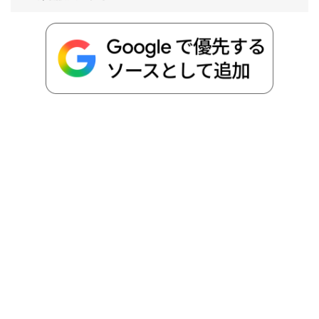
o
e
a
o
i
o
r
t
n
k
e
k