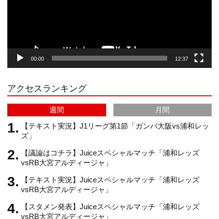
a
o
u
ヤ
ー
g
k
b
00:00
12:37
r
e
アクセスランキング
a
C
週間
月間
m
h
【テキスト実況】J1リーグ第1節「ガンバ大阪vs浦和レッ
ズ」
【議論はコチラ】Juiceスペシャルマッチ「浦和レッズ
a
vsRB大宮アルディージャ」
【テキスト実況】Juiceスペシャルマッチ「浦和レッズ
n
vsRB大宮アルディージャ」
【スタメン発表】Juiceスペシャルマッチ「浦和レッズ
n
vsRB大宮アルディージャ」