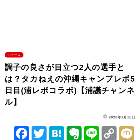
ニュース
調子の良さが目立つ2人の選手と
は？タカねえの沖縄キャンプレポ5
日目(浦レポコラボ)【浦議チャンネ
ル】
2020年1月18日
F
T
H
E
L
C
M