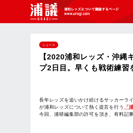
[浦議]浦和レッズについて議論するペ
ージ
ニュース
【2020浦和レッズ・沖
プ2日目。早くも戦術練習
長年レッズを追いかけ続けるサッカーラ
が浦和レッズについて熱く提言を行う
「
今回、浦研編集部の許可を頂き、有料記