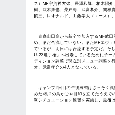
ス）MF宇賀神友弥、長澤和輝、柏木陽介
樹、汰木康也、柴戸海、武富孝介、関根
慎三、レオナルド、工藤孝太（ユース）
青森山田高から新卒で加入するMF武田
め、まだ合流していない。またMFエヴェ
ているが、明日には合流する予定だ。そし
U-23選手権』へ出場しているためにチ
ディション調整で現在別メニュー調整を
オ、武富孝介の4人となっている。
キャンプ2日目の午後練習はさっそく戦
めた4対2の鳥かごや目印を立てたうえで
撃シチュエーション練習を実施し、最後は