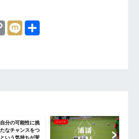
C
M
共
o
i
有
p
x
y
i
L
i
n
自分の可能性に挑
浦和
ニュース
ニュー
たなチャンスをつ
り柴
k
という気持ちが芽