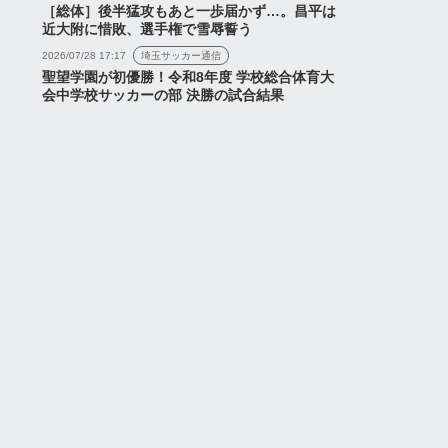
［総体］後半猛攻もあと一歩届かず…。昌平は
生えました』...
近大附に惜敗、選手権で雪辱誓う
2026/07/28 17:17
埼玉サッカー通信
聖望学園が初優勝！令和8年度 学校総合体育大
会中学校サッカーの部 決勝の試合結果
2026年7月11日
2026年7月17日