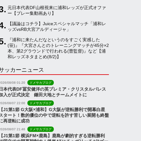
元日本代表DF山根視来に浦和レッズが正式オファ
a
ー【プレー集動画あり】
【議論はコチラ】Juiceスペシャルマッチ「浦和レ
ッズvsRB大宮アルディージャ」
n
『浦和に来たんだなというのをすごく実感した
(笹)』『大宮さんとのトレーニングマッチが45分×2
n
本、第2グラウンドで行われる(曺監督)』など【浦
和レッズネタまとめ(8/2)】
サッカーニュース
e
2026/08/08 01:20
ドメサカブログ
l
日本代表DF冨安健洋の英プレミア・クリスタルパレス
加入が正式決定 鎌田大地とチームメイトに
2026/08/07 22:00
ドメサカブログ
【J1第1節 G大阪×浦和】G大阪が逆転勝利で開幕白星
スタート！数的優位の中で逆転を許す苦しい展開も終盤
に再逆転に成功
2026/08/07 21:46
ドメサカブログ
【J1第1節 横浜FM×鹿島】鹿島が劇的すぎる逆転勝利