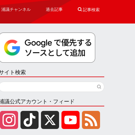
浦議チャンネル
過去記事

記事検索
サイト検索
浦議公式アカウント・フィード
I
T
X
Y
F