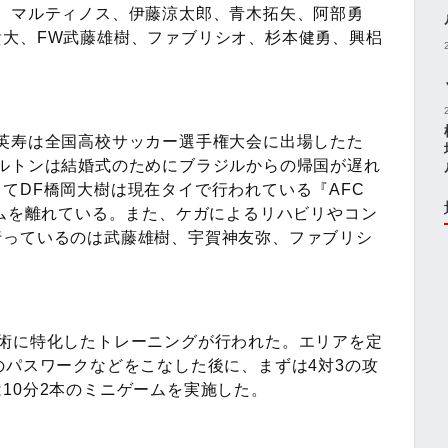
、マルティノス、伊藤涼太郎、青木拓矢、阿部勇
貴大、FW武藤雄樹、ファブリシオ、杉本健勇、興梠
。
英寿は全国高校サッカー選手権大会に出場したた
ルトンは結婚式のためにブラジルからの帰国が遅れ
てDF橋岡大樹は現在タイで行われている『AFC
ームを離れている。また、ケガによるリハビリやコン
行っているのは武藤雄樹、宇賀神友弥、ファブリシ
術に特化したトレーニングが行われた。エリアを定
のパスワークなどをこなした後に、まずは4対3の攻
10分2本のミニゲームを実施した。