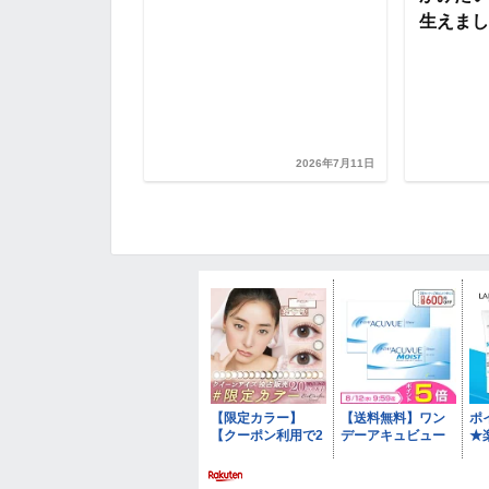
生えました
8日目の様
ャンプ動画
ど【浦和レッズ
..
2026年7月11日
2026年7月16日