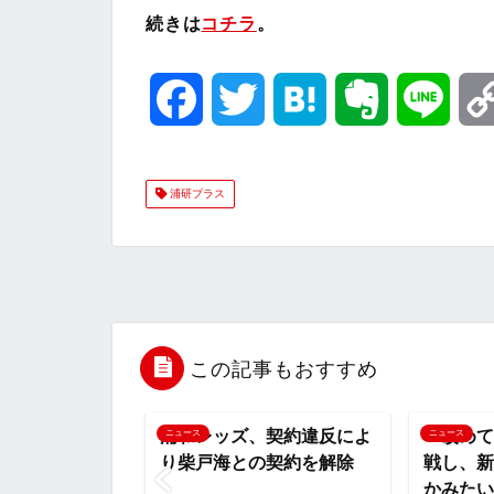
続きは
コチラ
。
F
T
H
E
L
a
w
a
v
i
浦研プラス
c
i
t
e
n
e
t
e
r
e
b
t
n
n
o
e
a
o
この記事もおすすめ
o
r
t
浦和レッズ、契約違反によ
『改めて
ニュース
ニュース
り柴戸海との契約を解除
戦し、新
k
e
かみたい