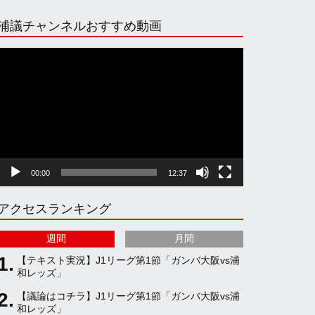
n
i
o
e
浦議チャンネルおすすめ動画
s
k
u
e
動
画
プ
t
T
T
d
レ
ー
ヤ
a
o
u
ー
00:00
12:37
g
k
b
アクセスランキング
r
e
週間
月間
a
C
【テキスト実況】J1リーグ第1節「ガンバ大阪vs浦
和レッズ」
【議論はコチラ】J1リーグ第1節「ガンバ大阪vs浦
m
h
和レッズ」