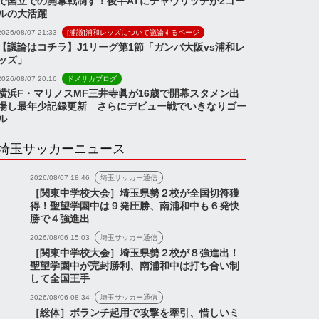
で国立での開幕戦制す！後半ATにチャヴリッチが2ゴー
ルの大活躍
2026/08/07 21:33
[浦議]浦和レッズについて議論するページ
【議論はコチラ】J1リーグ第1節「ガンバ大阪vs浦和レ
ッズ」
2026/08/07 20:16
ドメサカブログ
横浜F・マリノスMF三井寺眞が16歳で開幕スタメン出
場し最年少記録更新 さらにデビュー戦でいきなりゴー
ル
埼玉サッカーニュース
2026/08/07 18:46
埼玉サッカー通信
［関東中学校大会］埼玉県勢２校が全国切符獲
得！聖望学園中は９発圧勝、南浦和中も６発快
勝で４強進出
2026/08/06 15:03
埼玉サッカー通信
［関東中学校大会］埼玉県勢２校が８強進出！
聖望学園中が完封勝利、南浦和中は打ち合い制
して全国王手
2026/08/06 08:34
埼玉サッカー通信
［総体］ボランチ起用で攻撃を牽引、惜しいミ