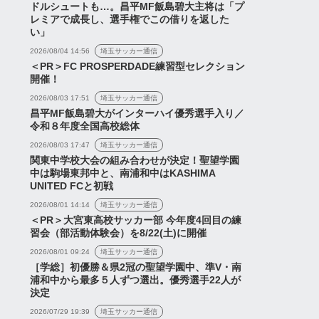
ドルシュートも…。昌平MF飯島碧大主将は「プ
レミアで成長し、選手権でこの借りを返した
い」
2026/08/04 14:56
埼玉サッカー通信
＜PR＞FC PROSPERDADE練習型セレクション
開催！
2026/08/03 17:51
埼玉サッカー通信
昌平MF飯島碧大がインターハイ優秀選手入り／
令和８年度全国高校総体
2026/08/03 17:47
埼玉サッカー通信
関東中学校大会の組み合わせが決定！聖望学園
中は駒場東邦中と、南浦和中はKASHIMA
UNITED FCと初戦
2026/08/01 14:14
埼玉サッカー通信
＜PR＞大宮東高校サッカー部 今年度4回目の練
習会（部活動体験会）を8/22(土)に開催
2026/08/01 09:24
埼玉サッカー通信
［学総］初優勝＆県2冠の聖望学園中、準V・南
浦和中から最多５人ずつ選出。優秀選手22人が
レッズ、契約違反によ
『改めて自分の可能性に挑
ス
ニュース
決定
戸海との契約を解除
戦し、新たなチャンスをつ
2026/07/29 19:39
埼玉サッカー通信
かみたいという気持ちが芽