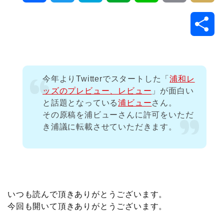
a
w
a
v
i
o
i
共
c
i
t
e
n
p
x
有
e
t
e
r
e
y
i
今年よりTwitterでスタートした「
浦和レ
b
t
n
n
L
ッズのプレビュー、レビュー
」が面白い
と話題となっている
浦ビュー
さん。
o
e
a
o
i
その原稿を浦ビューさんに許可をいただ
き浦議に転載させていただきます。
o
r
t
n
k
e
k
いつも読んで頂きありがとうございます。
今回も開いて頂きありがとうございます。