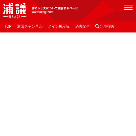
[浦議]浦和レッズについて議論するページ
TOP
浦議チャンネル
メイン掲示板
過去記事

記事検索