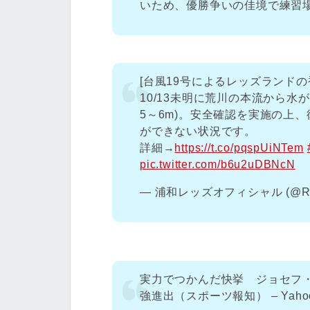
いため、優勝争いの佳境で練習
[台風19号によるレッズランドの
10/13未明に荒川の本流から
5～6m)。安全確認を実施の上
ができない状況です。
詳細→
https://t.co/pqspUiNTem
pic.twitter.com/b6u2uDBNcN
— 浦和レッズオフィシャル (@RED
実力でつかんだ快挙 ジョセフ
強進出（スポーツ報知） – Yaho