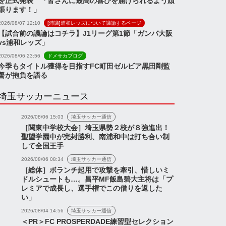
を正式発表 「皆さんに最高の喜びを届けられるよう頑
張ります！」
2026/08/07 12:10
[浦議]浦和レッズについて議論するページ
【試合前の議論はコチラ】J1リーグ第1節「ガンバ大阪
vs浦和レッズ」
2026/08/06 23:56
ドメサカブログ
今季もタイトル獲得を目指すFC町田ゼルビア黒田剛監
督が抱負を語る
埼玉サッカーニュース
2026/08/06 15:03
埼玉サッカー通信
［関東中学校大会］埼玉県勢２校が８強進出！
聖望学園中が完封勝利、南浦和中は打ち合い制
して全国王手
2026/08/06 08:34
埼玉サッカー通信
［総体］ボランチ起用で攻撃を牽引、惜しいミ
ドルシュートも…。昌平MF飯島碧大主将は「プ
レミアで成長し、選手権でこの借りを返した
い」
2026/08/04 14:56
埼玉サッカー通信
＜PR＞FC PROSPERDADE練習型セレクション