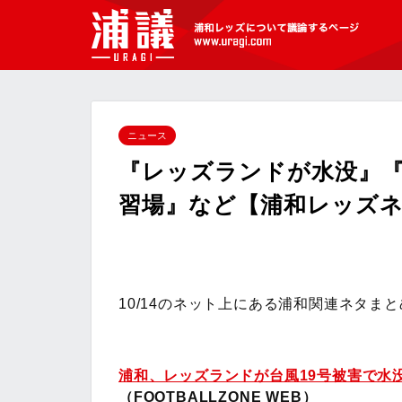
[浦議]浦和レッズについて議論するペ
ージ
ニュース
『レッズランドが水没』
習場』など【浦和レッズネタま
10/14のネット上にある浦和関連ネタま
浦和、レッズランドが台風19号被害で水
（FOOTBALLZONE WEB）