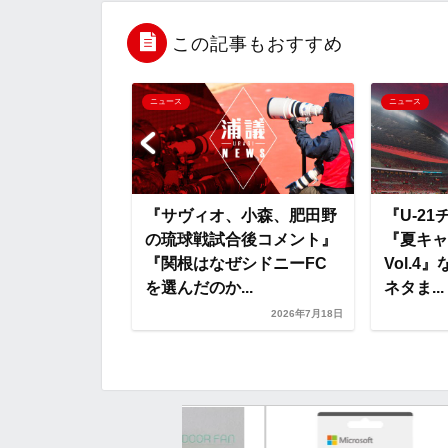
o
e
a
o
この記事もおすすめ
o
r
t
FC今治に加
ニュース
ニュース
1チーム始動』な
k
e
ッズネタまとめ
『サヴィオ、小森、肥田野
『U-2
の琉球戦試合後コメント』
『夏キャ
『関根はなぜシドニーFC
Vol.
を選んだのか...
ネタま...
2026年7月19日
2026年7月18日