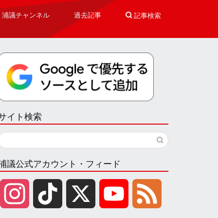
浦議チャンネル
過去記事

記事検索
サイト検索
浦議公式アカウント・フィード
I
T
X
Y
F