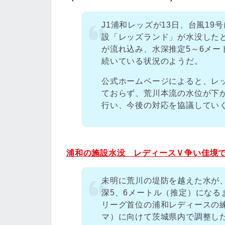
J1浦和レッズが13日、台風1
設「レッズランド」が水没した
が流れ込み、水深推定5～6メ
続いている状況のようだ。
公式ホームページによると、レ
ておらず、荒川本流の水位が下
行い、今後の対応を協議してい
浦和の施設水没 レディースＶ争い佳境
未明に荒川の堤防を越えた水が
深5、6メートル（推定）にな
リーグ首位の浦和レディースの練
マ）に向けて茨城県内で調整し