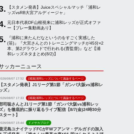
【スタメン発表】Juiceスペシャルマッチ「浦和レ
a
ッズvsRB大宮アルディージャ」
元日本代表DF山根視来に浦和レッズが正式オファ
ー【プレー集動画あり】
n
『浦和に来たんだなというのをすごく実感した
(笹)』『大宮さんとのトレーニングマッチが45分×2
n
本、第2グラウンドで行われる(曺監督)』など【浦
和レッズネタまとめ(8/2)】
サッカーニュース
e
2026/08/07 17:52
[浦議]浦和レッズについて議論するページ
l
【スタメン発表】J1リーグ第1節「ガンバ大阪vs浦和レ
ッズ」
2026/08/07 17:33
[浦議]浦和レッズについて議論するページ
郡司聡さんとJ1リーグ第1節「ガンバ大阪vs浦和レッ
ズ」を徹底的に振り返るライブ配信【8/7(金)24時30分
スタート】
2026/08/07 15:44
ドメサカブログ
鹿児島ユナイテッドFCがFWフアンマ・デルガドの加入