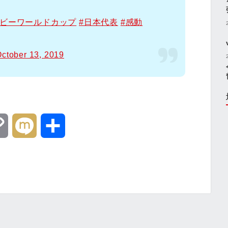
グビーワールドカップ
#日本代表
#感動
ctober 13, 2019
C
M
共
o
i
有
p
x
y
i
L