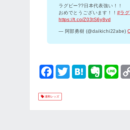
ラグビー??日本代表強い！！
おめでとうございます！！
#ラ
https://t.co/Z03tS6y8vd
— 阿部勇樹 (@daikichi22abe)
O
F
T
H
E
L
a
w
a
v
i
浦和レッズ
c
i
t
e
n
e
t
e
r
e
b
t
n
n