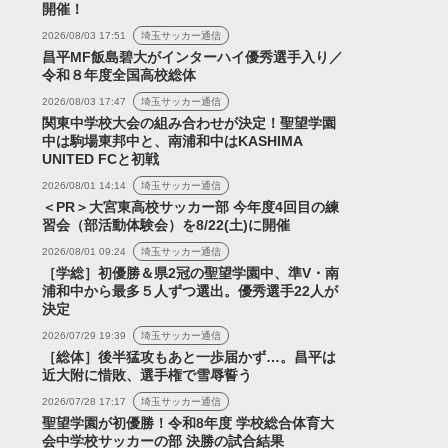
開催！
2026/08/03 17:51
埼玉サッカー通信
昌平MF飯島碧大がインターハイ優秀選手入り／
令和８年度全国高校総体
2026/08/03 17:47
埼玉サッカー通信
ス
ニュース
関東中学校大会の組み合わせが決定！聖望学園
中は駒場東邦中と、南浦和中はKASHIMA
UNITED FCと初戦
2026/08/01 14:14
埼玉サッカー通信
＜PR＞大宮東高校サッカー部 今年度4回目の練
ヴィオ、小森、肥田野
『U-21チーム始動動画』
習会（部活動体験会）を8/22(土)に開催
球戦試合後コメント』
『夏キャンプレポート動画
2026/08/01 09:24
埼玉サッカー通信
根はなぜシドニーFC
Vol.4』など【浦和レッズ
［学総］初優勝＆県2冠の聖望学園中、準V・南
んだのか...
ネタま...
浦和中から最多５人ずつ選出。優秀選手22人が
決定
2026年7月18日
2026年7月20日
2026/07/29 19:39
埼玉サッカー通信
［総体］後半猛攻もあと一歩届かず…。昌平は
近大附に惜敗、選手権で雪辱誓う
2026/07/28 17:17
埼玉サッカー通信
聖望学園が初優勝！令和8年度 学校総合体育大
会中学校サッカーの部 決勝の試合結果