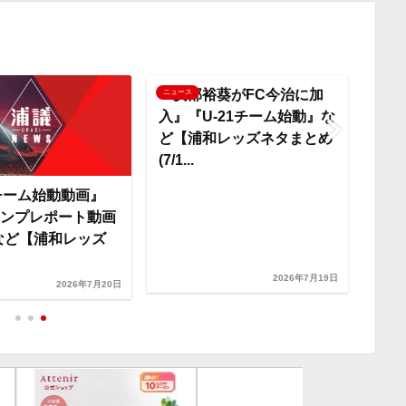
i
n
『安部裕葵がFC今治に加
ニュース
ニュー
入』『U-21チーム始動』な
k
ど【浦和レッズネタまとめ
(7/1...
1チーム始動動画』
『サ
ンプレポート動画
の琉
4』など【浦和レッズ
『関
を選
2026年7月19日
2026年7月20日