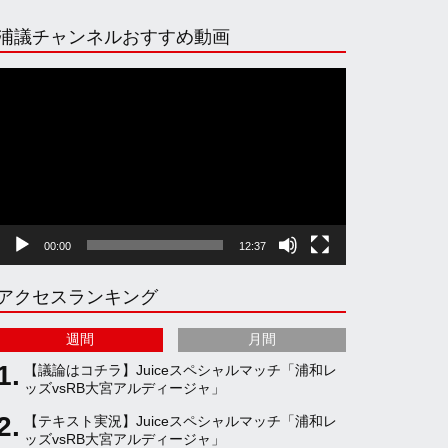
n
i
o
e
浦議チャンネルおすすめ動画
s
k
u
e
動
画
プ
t
T
T
d
レ
ー
ヤ
a
o
u
ー
00:00
12:37
g
k
b
アクセスランキング
r
e
週間
月間
a
C
【議論はコチラ】Juiceスペシャルマッチ「浦和レ
ッズvsRB大宮アルディージャ」
【テキスト実況】Juiceスペシャルマッチ「浦和レ
m
h
ッズvsRB大宮アルディージャ」