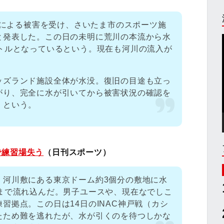
9号による被害を受け、さいたま市のスポーツ施
と発表した。この日の未明に荒川の本流から水
ートルとなっているという。現在も河川の流入が
ッズランド施設全体が水没。復旧の目途も立っ
がり、完全に水が引いてから被害状況の確認を
くという。
で練習場失う
（日刊スポーツ）
、河川敷にある東京ドーム約3個分の敷地に水
るまで流れ込んだ。男子ユースや、現在なでしこ
習拠点。この日は14日のINAC神戸戦（カシ
たため難を逃れたが、水が引くのを待つしかな