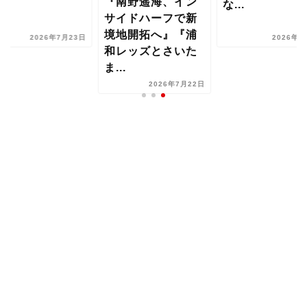
『南野遥海、イン
な...
サイドハーフで新
境地開拓へ』『浦
2026年7月23日
2026年8
和レッズとさいた
ま...
2026年7月22日