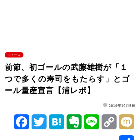
ニュース
前節、初ゴールの武藤雄樹が「１
つで多くの寿司をもたらす」とゴ
ール量産宣言【浦レポ】
2019年10月5日
F
T
H
E
L
C
M
a
w
a
v
i
o
i