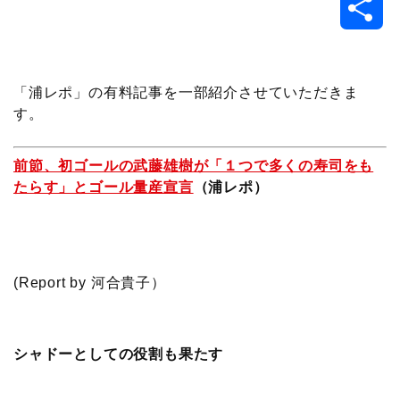
共
c
i
t
e
n
p
x
有
e
t
e
r
e
y
i
「浦レポ」の有料記事を一部紹介させていただきま
す。
b
t
n
n
L
o
e
a
o
i
前節、初ゴールの武藤雄樹が「１つで多くの寿司をも
たらす」とゴール量産宣言
（浦レポ）
o
r
t
n
k
e
k
(Report by 河合貴子）
シャドーとしての役割も果たす