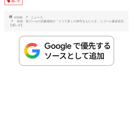
浦レポ
b
t
n
n
L
HOME
ニュース
前節、初ゴールの武藤雄樹が「１つで多くの寿司をもたらす」とゴール量産宣言
【浦レポ】
o
e
a
o
i
o
r
t
n
k
e
k