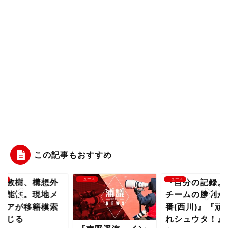
この記事もおすすめ
ース
ニュース
ニュース
藤敦樹、構想外
『自分の記録よ
可能性。現地メ
チームの勝利が
ィアが移籍模索
番(西川)』『頑
報じる
れシュウタ！』