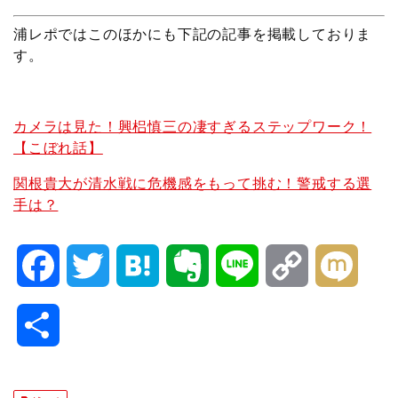
浦レポではこのほかにも下記の記事を掲載しておりま
す。
カメラは見た！興梠慎三の凄すぎるステップワーク！
【こぼれ話】
関根貴大が清水戦に危機感をもって挑む！警戒する選
手は？
F
T
H
E
L
C
M
a
w
a
v
i
o
i
共
c
i
t
e
n
p
x
有
e
t
e
r
e
y
i