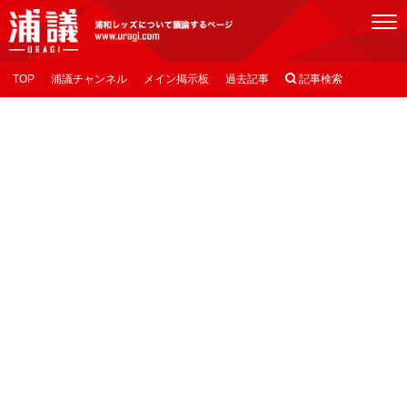
[浦議]浦和レッズについて議論するページ
TOP
浦議チャンネル
メイン掲示板
過去記事

記事検索