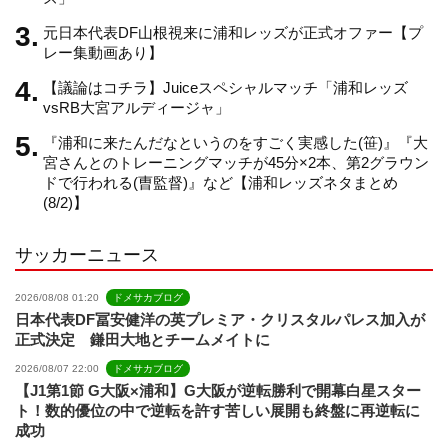
元日本代表DF山根視来に浦和レッズが正式オファー【プ
n
レー集動画あり】
【議論はコチラ】Juiceスペシャルマッチ「浦和レッズ
n
vsRB大宮アルディージャ」
『浦和に来たんだなというのをすごく実感した(笹)』『大
e
宮さんとのトレーニングマッチが45分×2本、第2グラウン
ドで行われる(曺監督)』など【浦和レッズネタまとめ
(8/2)】
l
サッカーニュース
2026/08/08 01:20
ドメサカブログ
日本代表DF冨安健洋の英プレミア・クリスタルパレス加入が
正式決定 鎌田大地とチームメイトに
2026/08/07 22:00
ドメサカブログ
【J1第1節 G大阪×浦和】G大阪が逆転勝利で開幕白星スター
ト！数的優位の中で逆転を許す苦しい展開も終盤に再逆転に
成功