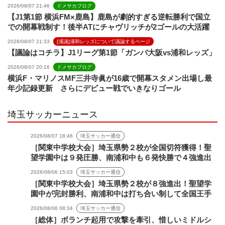
2026/08/07 21:46
ドメサカブログ
【J1第1節 横浜FM×鹿島】鹿島が劇的すぎる逆転勝利で国立
での開幕戦制す！後半ATにチャヴリッチが2ゴールの大活躍
2026/08/07 21:33
[浦議]浦和レッズについて議論するページ
【議論はコチラ】J1リーグ第1節「ガンバ大阪vs浦和レッズ」
2026/08/07 20:16
ドメサカブログ
横浜F・マリノスMF三井寺眞が16歳で開幕スタメン出場し最
年少記録更新 さらにデビュー戦でいきなりゴール
埼玉サッカーニュース
2026/08/07 18:46
埼玉サッカー通信
［関東中学校大会］埼玉県勢２校が全国切符獲得！聖
望学園中は９発圧勝、南浦和中も６発快勝で４強進出
2026/08/06 15:03
埼玉サッカー通信
［関東中学校大会］埼玉県勢２校が８強進出！聖望学
園中が完封勝利、南浦和中は打ち合い制して全国王手
2026/08/06 08:34
埼玉サッカー通信
［総体］ボランチ起用で攻撃を牽引、惜しいミドルシ