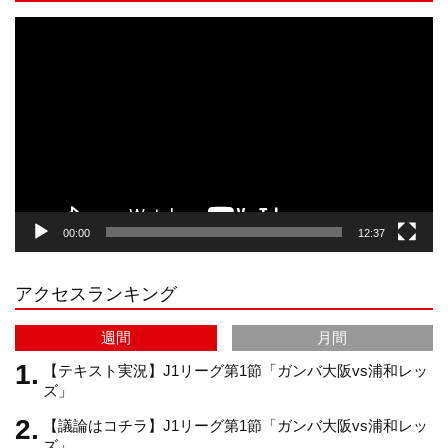
s
k
u
e
動
画
プ
t
T
T
d
レ
ー
a
o
u
ヤ
ー
g
k
b
00:00
12:37
r
e
アクセスランキング
a
C
週間
月間
m
h
【テキスト実況】J1リーグ第1節「ガンバ大阪vs浦和レッ
ズ」
【議論はコチラ】J1リーグ第1節「ガンバ大阪vs浦和レッ
a
ズ」