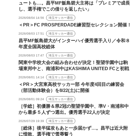
ュートも…。昌平MF飯島碧大主将は「プレミアで成長
し、選手権でこの借りを返したい」
2026/08/04 14:56
埼玉サッカー通信
＜PR＞FC PROSPERDADE練習型セレクション開催！
2026/08/03 17:51
埼玉サッカー通信
昌平MF飯島碧大がインターハイ優秀選手入り／令和８
年度全国高校総体
2026/08/03 17:47
埼玉サッカー通信
関東中学校大会の組み合わせが決定！聖望学園中は駒
場東邦中と、南浦和中はKASHIMA UNITED FCと初戦
2026/08/01 14:14
埼玉サッカー通信
＜PR＞大宮東高校サッカー部 今年度4回目の練習会
（部活動体験会）を8/22(土)に開催
2026/08/01 09:24
埼玉サッカー通信
［学総］初優勝＆県2冠の聖望学園中、準V・南浦和中
から最多５人ずつ選出。優秀選手22人が決定
2026/07/29 19:39
埼玉サッカー通信
［総体］後半猛攻もあと一歩届かず…。昌平は近大附
に惜敗、選手権で雪辱誓う