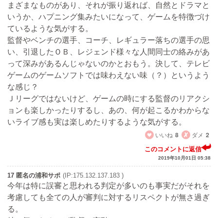
まざまなものがあり、それが振り返れば、自然とドラマと
いうか、ハプニング集みたいになって、ゲームを特徴づけ
ているような気がする。
監督やベンチの選手、コーチ、レギュラー落ちの選手の思
い、引退したＯＢ、レジェンド様々な人間同士の絡みがあ
って深みがあるんじゃないのかとおもう。決して、テレビ
ゲームのゲームソフトでは味わえない味（？）というよう
な感じ？
Ｊリーグではないけど、ゲームの時にする監督のリアクシ
ョンも楽しかったりするし、あの、何が起こるかわからな
いライブ感も実は楽しめたりするような気がする。
いいね
8
ダメ
2
このコメントに返信
2019年10月01日 05:38
17 匿名の浦和サポ
(IP:175.132.137.183 )
今年は特に誤審と思われる判定が多いのも事実だがそれを
考慮しても全ての人が審判に対するリスペクトが無さ過ぎ
る。