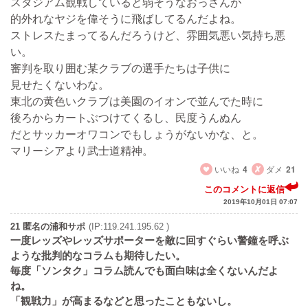
スタジアム観戦していると弱そうなおっさんが
的外れなヤジを偉そうに飛ばしてるんだよね。
ストレスたまってるんだろうけど、雰囲気悪い気持ち悪
い。
審判を取り囲む某クラブの選手たちは子供に
見せたくないわな。
東北の黄色いクラブは美園のイオンで並んでた時に
後ろからカートぶつけてくるし、民度うんぬん
だとサッカーオワコンでもしょうがないかな、と。
マリーシアより武士道精神。
いいね
4
ダメ
21
このコメントに返信
2019年10月01日 07:07
21 匿名の浦和サポ
(IP:119.241.195.62 )
一度レッズやレッズサポーターを敵に回すぐらい警鐘を呼ぶ
ような批判的なコラムも期待したい。
毎度「ソンタク」コラム読んでも面白味は全くないんだよ
ね。
「観戦力」が高まるなどと思ったこともないし。