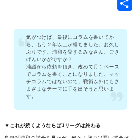
共
c
i
t
e
n
p
x
有
e
t
e
r
e
y
i
気がつけば、最後にコラムを書いてか
b
t
n
n
L
ら、もう２年以上が経ちました。お久し
ぶりです。浦和を愛するみなさん、ごき
o
e
a
o
i
げんいかがですか？
浦議から依頼を頂き、改めて月１ペース
o
r
t
n
でコラムを書くことになりました。マッ
チコラムではないので、戦術以外にもさ
k
e
k
まざまなテーマに手を出そうと思いま
す。
▼これが続くようならばJリーグは終わる
鳥栖対浦和の試合を見たが、何とも胸クソ悪い試合だ