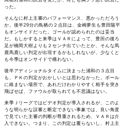
った。
そんなに村上主審のパフォーマンス、悪かっただろう
か。後半29分の鳥栖の２点目は、金崎夢生も豊田陽平
もオンサイドだった。ゴールが認められたのは妥当
だ。もしかすると来季はＶＡＲによって、豊田の後ろ
足が橋岡大樹よりも２センチ出ていたとか、そんな馬
鹿馬鹿しい判定が出現するかもしれないが、少なくと
も今季はオンサイドで構わない。
後半アディショナルタイムに決まった浦和の３点目
も、ＰＫの判定がおかしいとは思わなかった。ボール
に絡まない場所で、あれだけわかりやすく相手を突き
飛ばせば、ファウルが取られても不思議はない。
来季Ｊリーグではビデオ判定が導入されるが、このよ
うな明らかな誤審と断定できない事象では、良い角度
で見ていた主審の判断が尊重されるため、ＶＡＲは介
入できない。つまり、この判定は覆らないし、村上主