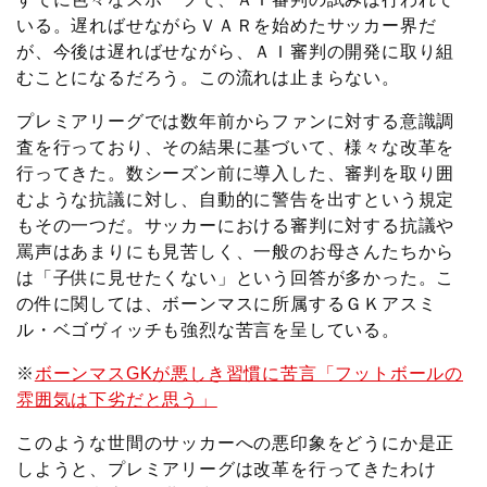
いる。遅ればせながらＶＡＲを始めたサッカー界だ
が、今後は遅ればせながら、ＡＩ審判の開発に取り組
むことになるだろう。この流れは止まらない。
プレミアリーグでは数年前からファンに対する意識調
査を行っており、その結果に基づいて、様々な改革を
行ってきた。数シーズン前に導入した、審判を取り囲
むような抗議に対し、自動的に警告を出すという規定
もその一つだ。サッカーにおける審判に対する抗議や
罵声はあまりにも見苦しく、一般のお母さんたちから
は「子供に見せたくない」という回答が多かった。こ
の件に関しては、ボーンマスに所属するＧＫアスミ
ル・ベゴヴィッチも強烈な苦言を呈している。
※
ボーンマスGKが悪しき習慣に苦言「フットボールの
雰囲気は下劣だと思う」
このような世間のサッカーへの悪印象をどうにか是正
しようと、プレミアリーグは改革を行ってきたわけ