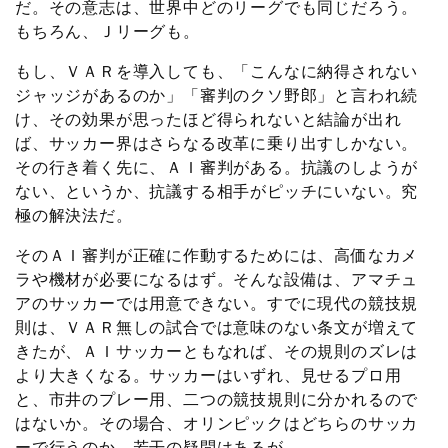
だ。その意志は、世界中どのリーグでも同じだろう。
もちろん、Ｊリーグも。
もし、ＶＡＲを導入しても、「こんなに納得されない
ジャッジがあるのか」「審判のクソ野郎」と言われ続
け、その効果が思ったほど得られないと結論が出れ
ば、サッカー界はさらなる改革に乗り出すしかない。
その行き着く先に、ＡＩ審判がある。抗議のしようが
ない、というか、抗議する相手がピッチにいない。究
極の解決法だ。
そのＡＩ審判が正確に作動するためには、高価なカメ
ラや機材が必要になるはず。そんな設備は、アマチュ
アのサッカーでは用意できない。すでに現代の競技規
則は、ＶＡＲ無しの試合では意味のない条文が増えて
きたが、ＡＩサッカーともなれば、その規則のズレは
より大きくなる。サッカーはいずれ、見せるプロ用
と、市井のプレー用、二つの競技規則に分かれるので
はないか。その場合、オリンピックはどちらのサッカ
ーで行うのか、若干の疑問はあるが。