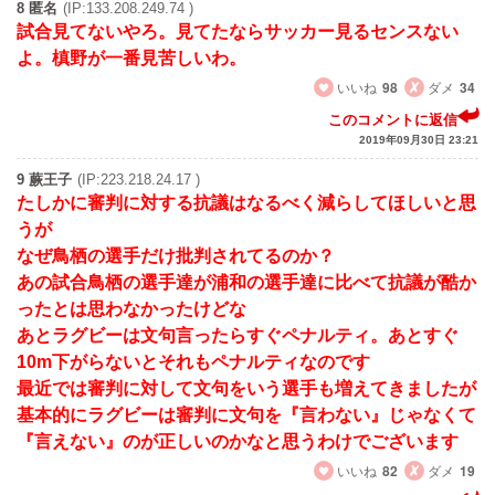
8 匿名
(IP:133.208.249.74 )
試合見てないやろ。見てたならサッカー見るセンスない
よ。槙野が一番見苦しいわ。
いいね
98
ダメ
34
このコメントに返信
2019年09月30日 23:21
9 蕨王子
(IP:223.218.24.17 )
たしかに審判に対する抗議はなるべく減らしてほしいと思
うが
なぜ鳥栖の選手だけ批判されてるのか？
あの試合鳥栖の選手達が浦和の選手達に比べて抗議が酷か
ったとは思わなかったけどな
あとラグビーは文句言ったらすぐペナルティ。あとすぐ
10m下がらないとそれもペナルティなのです
最近では審判に対して文句をいう選手も増えてきましたが
基本的にラグビーは審判に文句を『言わない』じゃなくて
『言えない』のが正しいのかなと思うわけでございます
いいね
82
ダメ
19