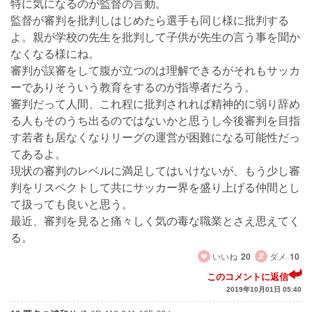
特に気になるのが監督の言動。
監督が審判を批判しはじめたら選手も同じ様に批判する
よ。親が学校の先生を批判して子供が先生の言う事を聞か
なくなる様にね。
審判が誤審をして腹が立つのは理解できるがそれもサッカ
ーでありそういう教育をするのが指導者だろう。
審判だって人間、これ程に批判されれば精神的に弱り辞め
る人もそのうち出るのではないかと思うし今後審判を目指
す若者も居なくなりリーグの運営が困難になる可能性だっ
てあるよ。
現状の審判のレベルに満足してはいけないが、もう少し審
判をリスペクトして共にサッカー界を盛り上げる仲間とし
て扱っても良いと思う。
最近、審判を見ると痛々しく気の毒な職業とさえ思えてく
る。
いいね
20
ダメ
10
このコメントに返信
2019年10月01日 05:40