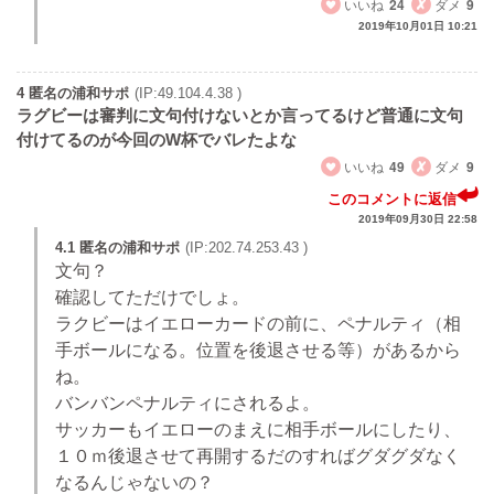
いいね
24
ダメ
9
2019年10月01日 10:21
4 匿名の浦和サポ
(IP:49.104.4.38 )
ラグビーは審判に文句付けないとか言ってるけど普通に文句
付けてるのが今回のW杯でバレたよな
いいね
49
ダメ
9
このコメントに返信
2019年09月30日 22:58
4.1 匿名の浦和サポ
(IP:202.74.253.43 )
文句？
確認してただけでしょ。
ラクビーはイエローカードの前に、ペナルティ（相
手ボールになる。位置を後退させる等）があるから
ね。
バンバンペナルティにされるよ。
サッカーもイエローのまえに相手ボールにしたり、
１０ｍ後退させて再開するだのすればグダグダなく
なるんじゃないの？