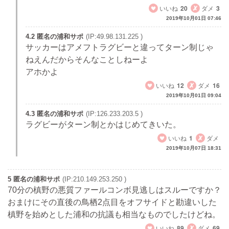
いいね
20
ダメ
3
2019年10月01日 07:46
4.2 匿名の浦和サポ
(IP:49.98.131.225 )
サッカーはアメフトラグビーと違ってターン制じゃ
ねえんだからそんなことしねーよ
アホかよ
いいね
12
ダメ
16
2019年10月01日 09:04
4.3 匿名の浦和サポ
(IP:126.233.203.5 )
ラグビーがターン制とかはじめてきいた。
いいね
1
ダメ
2019年10月07日 18:31
5 匿名の浦和サポ
(IP:210.149.253.250 )
70分の槙野の悪質ファールコンボ見逃しはスルーですか？
おまけにその直後の鳥栖2点目をオフサイドと勘違いした
槙野を始めとした浦和の抗議も相当なものでしたけどね。
いいね
89
ダメ
69