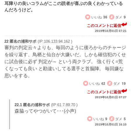
耳障りの良いコラムがここの読者が喜ぶの良くわかっている
んだろうけど。
いいね
36
ダメ
9
このコメントに返信
2019年10月01日 07:21
22 匿名の浦和サポ
(IP:106.133.94.162 )
審判の判定云々よりも、毎回のように後ろからのチャージ
を繰り返す、鳥栖と仙台が大嫌いだ。しかも確信犯のくせ
に試合後に必ず 判定が～ という両クラブ。 強く行く=荒
くなっても良い と勘違いしてる選手と首脳陣。 毎回嫌な
思いをする。
いいね
42
ダメ
19
このコメントに返信
2019年10月01日 07:27
22.1 匿名の浦和サポ
(IP:61.7.89.70 )
森脇ってやつがいて･･･(小声)
いいね
9
ダメ
5
2019年10月01日 16:10