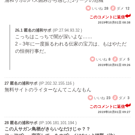
浦和サポのバス囲みから感じたJリーグの危機
いいね
28
ダメ
12
このコメントに返信
2019年10月01日 08:38
26.1 匿名の浦和サポ
(IP:27.94.93.32 )
こっちはこっちで闇が深いよな……
2－3年に一度振るわれる伝家の宝刀は、もはやただ
の恒例行事だ。
いいね
8
ダメ
5
2019年10月01日 09:26
27 匿名の浦和サポ
(IP:202.32.155.116 )
無料サイトのライターなんてこんなもん
いいね
23
ダメ
3
このコメントに返信
2019年10月01日 09:27
28 匿名の浦和サポ
(IP:106.181.101.194 )
この人サガン鳥栖がきらいなだけじゃ？？