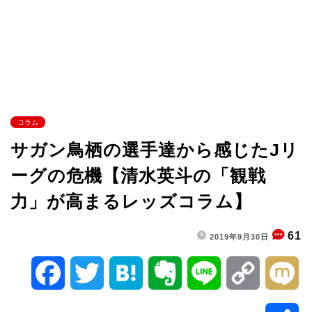
コラム
サガン鳥栖の選手達から感じたJリ
ーグの危機【清水英斗の「観戦
力」が高まるレッズコラム】
61
2019年9月30日
F
T
H
E
L
C
M
a
w
a
v
i
o
i