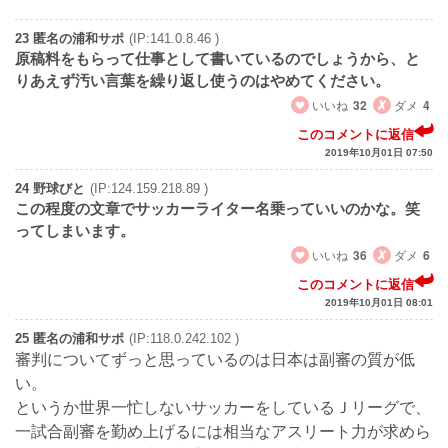
23 匿名の浦和サポ
(IP:141.0.8.46 )
原稿料をもらって仕事として書いているのでしょうから、と
りあえず汚い言葉を繰り返し使うのはやめてください。
いいね
32
ダメ
4
このコメントに返信
2019年10月01日 07:50
24 野球びと
(IP:124.159.218.89 )
この程度の文章でサッカーライター名乗っていいのかな。笑
ってしまいます。
いいね
36
ダメ
6
このコメントに返信
2019年10月01日 08:01
25 匿名の浦和サポ
(IP:118.0.242.102 )
審判についてずっと思っているのは日本は副審の質が低
い。
というか世界一忙しないサッカーをしているＪリーグで、
一試合副審を勤め上げるには相当なアスリート力が求めら