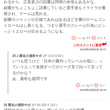
れるから、正直多少の誤審は同情の余地もあるかな。
副審がちょこちょこ誤審していると選手達もイライラが蓄
積され、ゲームは荒れる。
副審のジャッジが正確であればあるほど主審のゲームコン
トロールはし易くなる。つまり選手のクレーム行為にビシ
っとイエローが出せるようになる。
いいね
11
ダメ
1
このコメントに返信
2019年10月01日 08:17
25.1 匿名の浦和サポ
(IP:14.8.0.64 )
いつも思うけど「日本の審判ってレベルが低い」っ
ていう人って各国すべてのリーグ見て比べて言って
るのかな？
あ、素朴な疑問です
いいね
1
ダメ
2019年10月04日 20:10
26 匿名の浦和サポ
(IP:49.104.4.220 )