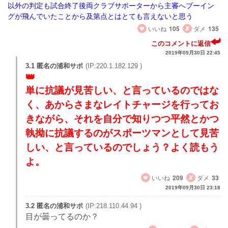
以外の判定も試合終了後両クラブサポーターから主審へブーイン
グが飛んでいたことから及第点とはとても言えないと思う
いいね
105
ダメ
135
このコメントに返信
2019年09月30日 22:45
3.1 匿名の浦和サポ
(IP:220.1.182.129 )
単に抗議が見苦しい、と言っているのではな
く、あからさまなレイトチャージを行ってお
きながら、それを自分で知りつつ平然とかつ
執拗に抗議するのがスポーツマンとして見苦
しい、と言っているのでしょう？よく読もう
よ。
いいね
209
ダメ
33
2019年09月30日 23:18
3.2 匿名の浦和サポ
(IP:218.110.44.94 )
目が曇ってるのか？