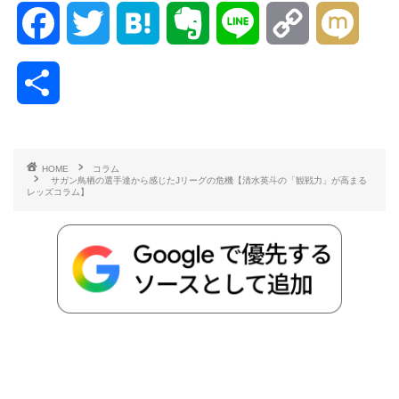
F
T
H
E
L
C
M
a
w
a
v
i
o
i
共
c
i
t
e
n
p
x
有
e
t
e
r
e
y
i
HOME
コラム
サガン鳥栖の選手達から感じたJリーグの危機【清水英斗の「観戦力」が高まる
b
t
n
n
L
レッズコラム】
o
e
a
o
i
o
r
t
n
k
e
k