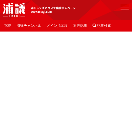
[浦議]浦和レッズについて議論するページ
TOP
浦議チャンネル
メイン掲示板
過去記事

記事検索