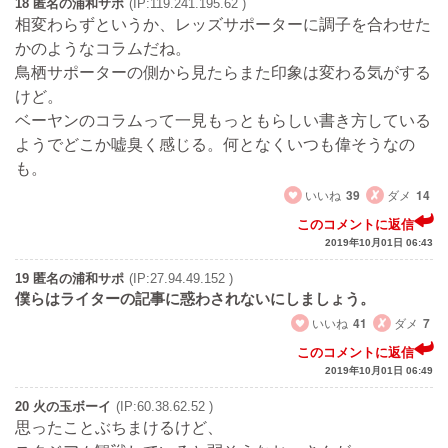
18 匿名の浦和サポ
(IP:119.241.195.62 )
相変わらずというか、レッズサポーターに調子を合わせた
かのようなコラムだね。
鳥栖サポーターの側から見たらまた印象は変わる気がする
けど。
ベーヤンのコラムって一見もっともらしい書き方している
ようでどこか嘘臭く感じる。何となくいつも偉そうなの
も。
いいね
39
ダメ
14
このコメントに返信
2019年10月01日 06:43
19 匿名の浦和サポ
(IP:27.94.49.152 )
僕らはライターの記事に惑わされないにしましょう。
いいね
41
ダメ
7
このコメントに返信
2019年10月01日 06:49
20 火の玉ボーイ
(IP:60.38.62.52 )
思ったことぶちまけるけど、