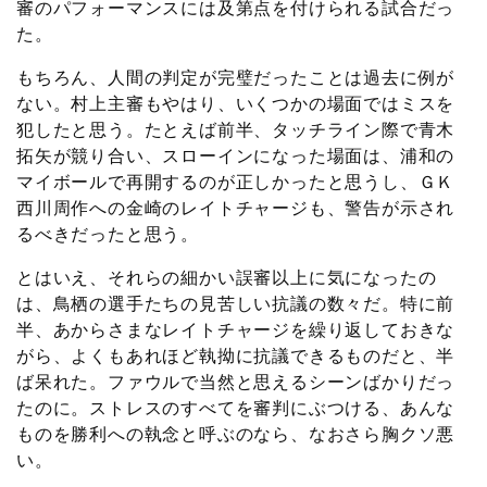
審のパフォーマンスには及第点を付けられる試合だっ
た。
もちろん、人間の判定が完璧だったことは過去に例が
ない。村上主審もやはり、いくつかの場面ではミスを
犯したと思う。たとえば前半、タッチライン際で青木
拓矢が競り合い、スローインになった場面は、浦和の
マイボールで再開するのが正しかったと思うし、ＧＫ
西川周作への金崎のレイトチャージも、警告が示され
るべきだったと思う。
とはいえ、それらの細かい誤審以上に気になったの
は、鳥栖の選手たちの見苦しい抗議の数々だ。特に前
半、あからさまなレイトチャージを繰り返しておきな
がら、よくもあれほど執拗に抗議できるものだと、半
ば呆れた。ファウルで当然と思えるシーンばかりだっ
たのに。ストレスのすべてを審判にぶつける、あんな
ものを勝利への執念と呼ぶのなら、なおさら胸クソ悪
い。