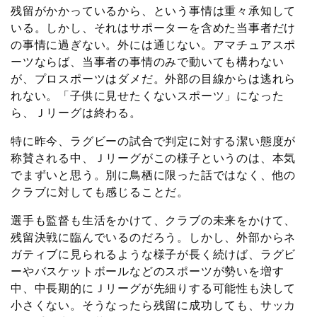
残留がかかっているから、という事情は重々承知して
いる。しかし、それはサポーターを含めた当事者だけ
の事情に過ぎない。外には通じない。アマチュアスポ
ーツならば、当事者の事情のみで動いても構わない
が、プロスポーツはダメだ。外部の目線からは逃れら
れない。「子供に見せたくないスポーツ」になった
ら、Ｊリーグは終わる。
特に昨今、ラグビーの試合で判定に対する潔い態度が
称賛される中、Ｊリーグがこの様子というのは、本気
でまずいと思う。別に鳥栖に限った話ではなく、他の
クラブに対しても感じることだ。
選手も監督も生活をかけて、クラブの未来をかけて、
残留決戦に臨んでいるのだろう。しかし、外部からネ
ガティブに見られるような様子が長く続けば、ラグビ
ーやバスケットボールなどのスポーツが勢いを増す
中、中長期的にＪリーグが先細りする可能性も決して
小さくない。そうなったら残留に成功しても、サッカ