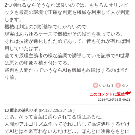
2つ別れるならそうなれば良いのでは、もちろんオリンピ
ックも最高の環境で正確な判定を機械を利用して人が判定
します。
機械は判定の判断基準でしかないので。
現実はあらゆるケースで機械がその役割を担っている。
それは技術が進化したためであって、昔もそれが有れば利
用していたはず。
全てを原理主義者の様な論調で誘導している記事でAI世界
は悪との印象を植え付けてる。
審判も人間だっていうならAIも機械も故障はするのは当た
り前。
いいね
3
ダメ
このコメントに返信
2019年10月01日 00:23
13 匿名の浦和サポ
(IP:123.226.234.16 )
まあ、AIって言葉に踊らされてる感はあるね。
人間がアルゴリズム作ってそれに応じて高速処理するだけ
でAIとは本来言わないんだけど…。ほんとに映像をもとに