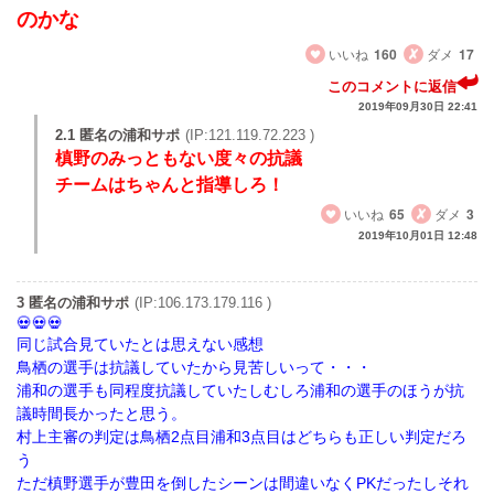
のかな
いいね
160
ダメ
17
このコメントに返信
2019年09月30日 22:41
2.1 匿名の浦和サポ
(IP:121.119.72.223 )
槙野のみっともない度々の抗議
チームはちゃんと指導しろ！
いいね
65
ダメ
3
2019年10月01日 12:48
3 匿名の浦和サポ
(IP:106.173.179.116 )
同じ試合見ていたとは思えない感想
鳥栖の選手は抗議していたから見苦しいって・・・
浦和の選手も同程度抗議していたしむしろ浦和の選手のほうが抗
議時間長かったと思う。
村上主審の判定は鳥栖2点目浦和3点目はどちらも正しい判定だろ
う
ただ槙野選手が豊田を倒したシーンは間違いなくPKだったしそれ