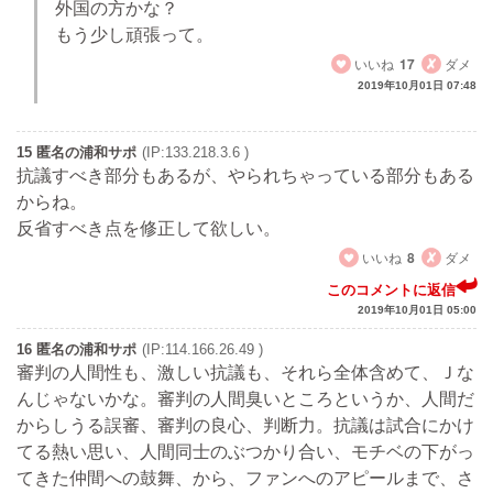
外国の方かな？
もう少し頑張って。
いいね
17
ダメ
2019年10月01日 07:48
15 匿名の浦和サポ
(IP:133.218.3.6 )
抗議すべき部分もあるが、やられちゃっている部分もある
からね。
反省すべき点を修正して欲しい。
いいね
8
ダメ
このコメントに返信
2019年10月01日 05:00
16 匿名の浦和サポ
(IP:114.166.26.49 )
審判の人間性も、激しい抗議も、それら全体含めて、Ｊな
んじゃないかな。審判の人間臭いところというか、人間だ
からしうる誤審、審判の良心、判断力。抗議は試合にかけ
てる熱い思い、人間同士のぶつかり合い、モチベの下がっ
てきた仲間への鼓舞、から、ファンへのアピールまで、さ