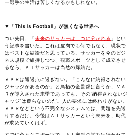
ー選手の生活は苦しくなるかもしれない。
▼「This is Football」が無くなる世界へ
つい先日、「
未来のサッカーは二つに分かれる
」とい
う記事を書いた。これは皮肉でも何でもなく、現状で
はベストな結論だと思っている。サッカーを今のビジ
ネス規模で維持しつつ、観戦スポーツとして成立させ
るなら、ＡＩサッカーは当然の帰結だ。
ＶＡＲは通過点に過ぎない。「こんなに納得されない
ジャッジがあるのか」と鳥栖の金監督は言うが、ＶＡ
Ｒが導入された来季であっても、その“納得されないジ
ャッジ”は覆らないのだ。人の要求には終わりがない。
ＶＡＲなどという不完全なシステムでは、問題を先送
りするだけ。今後はＡＩサッカーという未来を、時代
が求めていくはず。
すでに色々なスポーツで、ＡＩ審判の試みは行われて