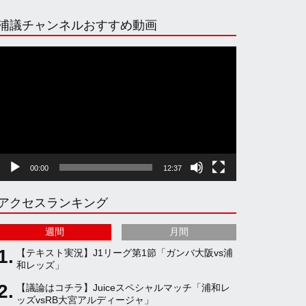
n
i
o
e
浦議チャンネルおすすめ動画
s
k
u
e
動
画
プ
t
T
T
d
レ
ー
ヤ
a
o
u
ー
00:00
12:37
g
k
b
アクセスランキング
r
e
週間
月間
a
C
【テキスト実況】J1リーグ第1節「ガンバ大阪vs浦
和レッズ」
【議論はコチラ】Juiceスペシャルマッチ「浦和レ
m
h
ッズvsRB大宮アルディージャ」