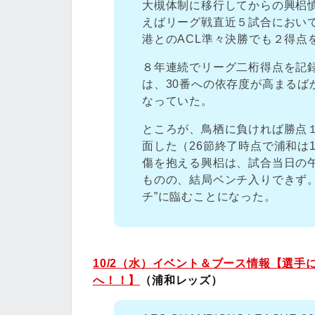
大槻体制に移行してからの興梠
えばリーグ戦直近５試合におい
港とのACL準々決勝でも２得点
８年連続でリーグ二桁得点を記録
は、30番への依存度が高まるば
なっていた。
ところが、鳥栖に負ければ勝点
面した（26節終了時点で浦和は
傷を抱える興梠は、試合当日の
ものの、結局ベンチ入りできず
チ”に臨むことになった。
10/2（水）イベント＆ブース情報【選
へ！！】
（浦和レッズ）