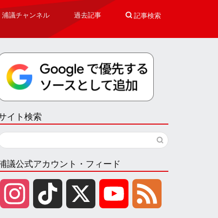
浦議チャンネル
過去記事

記事検索
サイト検索
浦議公式アカウント・フィード
I
T
X
Y
F