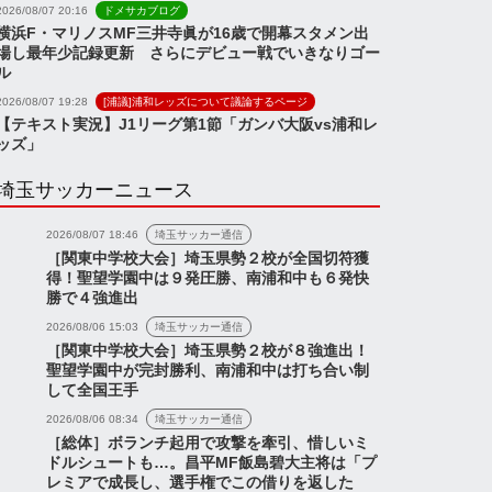
2026/08/07 20:16
ドメサカブログ
横浜F・マリノスMF三井寺眞が16歳で開幕スタメン出
場し最年少記録更新 さらにデビュー戦でいきなりゴー
ル
2026/08/07 19:28
[浦議]浦和レッズについて議論するページ
【テキスト実況】J1リーグ第1節「ガンバ大阪vs浦和レ
ッズ」
埼玉サッカーニュース
2026/08/07 18:46
埼玉サッカー通信
［関東中学校大会］埼玉県勢２校が全国切符獲
得！聖望学園中は９発圧勝、南浦和中も６発快
勝で４強進出
2026/08/06 15:03
埼玉サッカー通信
［関東中学校大会］埼玉県勢２校が８強進出！
聖望学園中が完封勝利、南浦和中は打ち合い制
して全国王手
2026/08/06 08:34
埼玉サッカー通信
［総体］ボランチ起用で攻撃を牽引、惜しいミ
ドルシュートも…。昌平MF飯島碧大主将は「プ
レミアで成長し、選手権でこの借りを返した