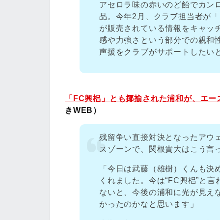
アセロラ味の赤いのど飴でカン
品。今年2月、クラブ担当者が
が販売されている情報をキャッ
感や力強さという部分での親和
声援をクラブがサポートしたい
「FC興梠」とも揶揄された浦和が、エー
きWEB）
残留争い直接対決となったアウェ
スゾーンで、関根貴大はこう言
「今日は武藤（雄樹）くんも決
くれました。今は“FC興梠”と
ないと、今後の浦和に光が見え
かったのかなと思います」