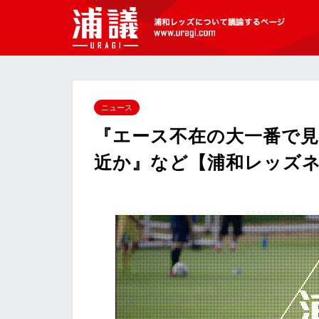
[浦議]浦和レッズについて議論するペ
ージ
ニュース
『エース不在の大一番で見
近か』など【浦和レッズネタ