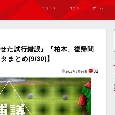
ニュース
コラム
ゲーム
せた試行錯誤』『柏木、復帰間
まとめ(9/30)】
32
2019年9月30日