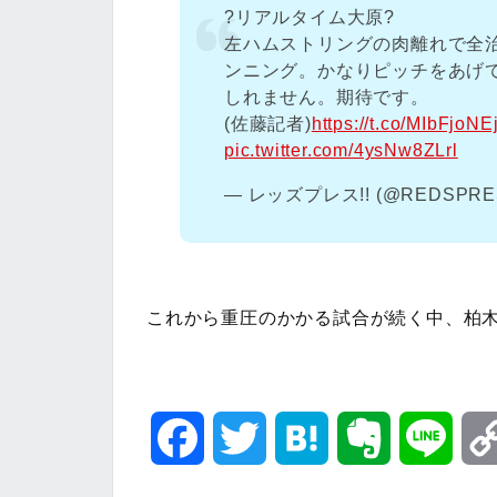
?リアルタイム大原?
左ハムストリングの肉離れで全
ンニング。かなりピッチをあげ
しれません。期待です。
(佐藤記者)
https://t.co/MIbFjoNE
pic.twitter.com/4ysNw8ZLrl
— レッズプレス!! (@REDSPRE
これから重圧のかかる試合が続く中、柏
F
T
H
E
L
a
w
a
v
i