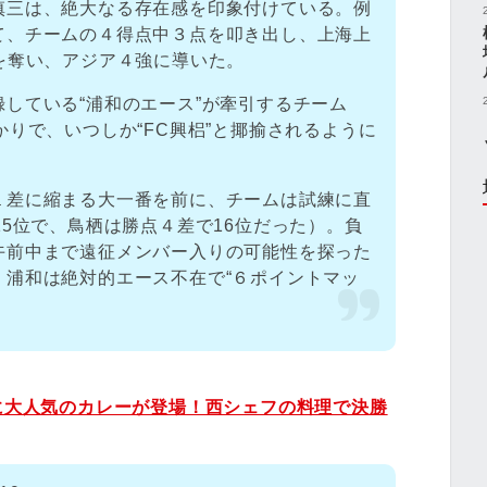
慎三は、絶大なる存在感を印象付けている。例
て、チームの４得点中３点を叩き出し、上海上
を奪い、アジア４強に導いた。
している“浦和のエース”が牽引するチーム
かりで、いつしか“FC興梠”と揶揄されるように
１差に縮まる大一番を前に、チームは試練に直
15位で、鳥栖は勝点４差で16位だった）。負
午前中まで遠征メンバー入りの可能性を探った
。浦和は絶対的エース不在で“６ポイントマッ
手に大人気のカレーが登場！西シェフの料理で決勝