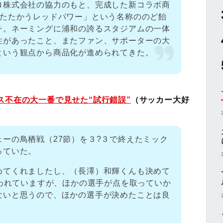
ロ株式会社の協力のもと、完成した新コラボ商
「たたかうレッドパワー」という名称ののど飴
チ。ネーミングに浦和の誇るスタジアムの一体
性があったこと、またファン、サポーターの大
という観点から商品化が進められてきた。
ス不在の大一番で見せた“試行錯誤”
（サッカー大好
ーの鳥栖戦（27節）を３?３で終えたミック
っていた。
めてくれましたし、（長澤）和輝くんも決めて
言われていますが、ほかの選手が点を取っていか
ないと思うので、ほかの選手が決めたことは良