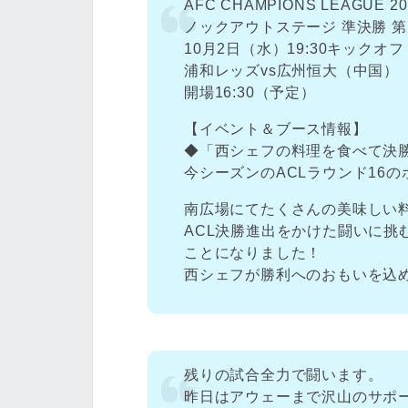
AFC CHAMPIONS LEAGUE 20
ノックアウトステージ 準決勝 第
10月2日（水）19:30キックオフ
浦和レッズvs広州恒大（中国）
開場16:30（予定）
【イベント＆ブース情報】
◆「西シェフの料理を食べて決
今シーズンのACLラウンド16
南広場にてたくさんの美味しい
ACL決勝進出をかけた闘いに挑
ことになりました！
西シェフが勝利へのおもいを込め
残りの試合全力で闘います。
昨日はアウェーまで沢山のサポ