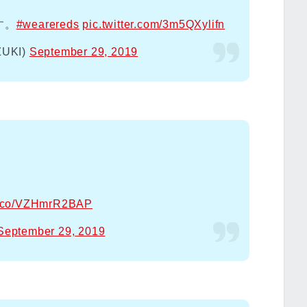
す。
#wearereds
pic.twitter.com/3m5QXylifn
UKI)
September 29, 2019
/t.co/VZHmrR2BAP
September 29, 2019