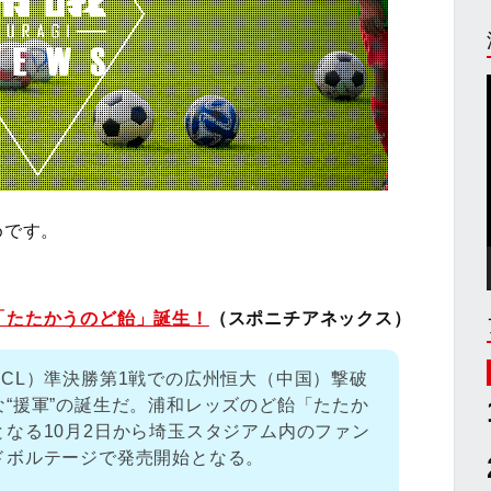
めです。
「たたかうのど飴」誕生！
（スポニチアネックス）
CL）準決勝第1戦での広州恒大（中国）撃破
“援軍”の誕生だ。浦和レッズのど飴「たたか
なる10月2日から埼玉スタジアム内のファン
ドボルテージで発売開始となる。