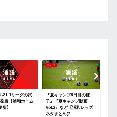
p
x
y
i
L
i
n
ニュース
ニュー
k
7U-21 Jリーグの試
『夏キャンプ8日目の様
『RU
発表【浦和ホーム
子』『夏キャンプ動画
キャ
箇所】
Vol.3』など【浦和レッズ
ど【
ネタまとめ(7...
め...