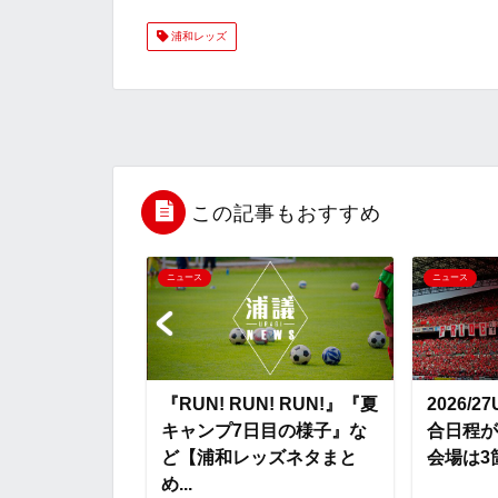
浦和レッズ
c
i
t
e
n
e
t
e
r
e
b
t
n
n
o
e
a
o
この記事もおすすめ
o
r
t
ニュース
ニュース
k
e
8日目の様
『RUN! RUN! RUN!』『夏
2026/2
ャンプ動画
キャンプ7日目の様子』な
合日程が
ど【浦和レッズ
ど【浦和レッズネタまと
会場は3
..
め...