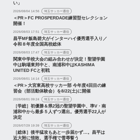
い」
2026/08/04 14:56
埼玉サッカー通信
＜PR＞FC PROSPERDADE練習型セレクション
開催！
2026/08/03 17:51
埼玉サッカー通信
昌平MF飯島碧大がインターハイ優秀選手入り／
令和８年度全国高校総体
2026/08/03 17:47
埼玉サッカー通信
関東中学校大会の組み合わせが決定！聖望学園
中は駒場東邦中と、南浦和中はKASHIMA
UNITED FCと初戦
2026/08/01 14:14
埼玉サッカー通信
＜PR＞大宮東高校サッカー部 今年度4回目の練
習会（部活動体験会）を8/22(土)に開催
2026/08/01 09:24
埼玉サッカー通信
［学総］初優勝＆県2冠の聖望学園中、準V・南
浦和中から最多５人ずつ選出。優秀選手22人が
決定
2026/07/29 19:39
埼玉サッカー通信
［総体］後半猛攻もあと一歩届かず…。昌平は
近大附に惜敗、選手権で雪辱誓う