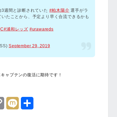
治3週間と診断されていた
#柏木陽介
選手がラ
ていたことから、予定より早く合流できるかも
jC
#浦和レッズ
#urawareds
SS)
September 29, 2019
木キャプテンの復活に期待です！
C
M
共
o
i
有