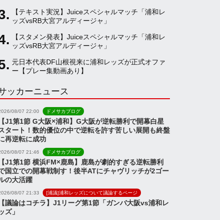
【テキスト実況】Juiceスペシャルマッチ「浦和レ
a
ッズvsRB大宮アルディージャ」
【スタメン発表】Juiceスペシャルマッチ「浦和レ
ッズvsRB大宮アルディージャ」
n
元日本代表DF山根視来に浦和レッズが正式オファ
ー【プレー集動画あり】
n
サッカーニュース
e
2026/08/07 22:00
ドメサカブログ
【J1第1節 G大阪×浦和】G大阪が逆転勝利で開幕白星
スタート！数的優位の中で逆転を許す苦しい展開も終盤
l
に再逆転に成功
2026/08/07 21:46
ドメサカブログ
【J1第1節 横浜FM×鹿島】鹿島が劇的すぎる逆転勝利
で国立での開幕戦制す！後半ATにチャヴリッチが2ゴー
ルの大活躍
2026/08/07 21:33
[浦議]浦和レッズについて議論するページ
【議論はコチラ】J1リーグ第1節「ガンバ大阪vs浦和レ
ッズ」