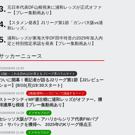
元日本代表DF山根視来に浦和レッズが正式オファ
a
ー【プレー集動画あり】
【スタメン発表】J1リーグ第1節「ガンバ大阪vs浦
和レッズ」
n
浦和レッズが東海大学DF田中玲音の2029年加入内
定と特別指定承認を発表【プレー集動画あり】
n
サッカーニュース
e
2026/08/09 16:55
[J論] – これを読めばJが見える Jリーグ系コラムサイト
ついに開幕！番記者が語るJ2リーグ第1節【J2レビュー
l
ショー】[8/10(月)19:30スタート]
2026/08/09 16:55
[浦議]浦和レッズについて議論するページ
ストークシティMF瀬古樹に浦和レッズがオファー。獲
得濃厚な模様【プレー集動画あり】
2026/08/09 14:28
ドメサカブログ
セレッソ大阪がアル・アハリからシリア代表FWパブ
ロ・サバックを獲得へ 2025年のKリーグ得点王
2026/08/09 11:44
ドメサカブログ