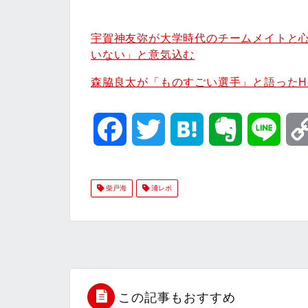
宇賀神友弥が大学時代のチームメイトと
いない」と意気込む
森脇良太が「ものすごい選手」と語ったHo
F
T
H
E
L
a
w
a
v
i
柴戸海
浦レポ
c
i
t
e
n
e
t
e
r
e
b
t
n
n
o
e
a
o
この記事もおすすめ