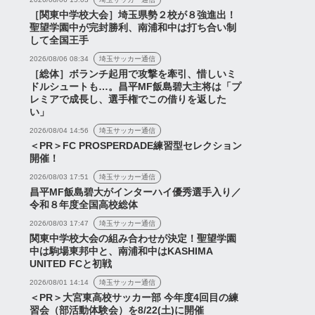
［関東中学校大会］埼玉県勢２校が８強進出！
聖望学園中が完封勝利、南浦和中は打ち合い制
ス
ニュース
して全国王手
2026/08/06 08:34
埼玉サッカー通信
［総体］ボランチ起用で攻撃を牽引、惜しいミ
ドルシュートも…。昌平MF飯島碧大主将は「プ
レミアで成長し、選手権でこの借りを返した
『26/27シーズンの集合写
い」
真』『練習試合全14ゴール
2026/08/04 14:56
埼玉サッカー通信
動画』など【浦和レッズネ
＜PR＞FC PROSPERDADE練習型セレクション
開催！
タまと...
2026/08/03 17:51
埼玉サッカー通信
2026年7月13日
レッズが明治大学DF
昌平MF飯島碧大がインターハイ優秀選手入り／
篤志の2027年加入内定
令和８年度全国高校総体
別指定承認を発表【プ
2026/08/03 17:47
埼玉サッカー通信
動...
関東中学校大会の組み合わせが決定！聖望学園
中は駒場東邦中と、南浦和中はKASHIMA
2026年8月6日
UNITED FCと初戦
2026/08/01 14:14
埼玉サッカー通信
＜PR＞大宮東高校サッカー部 今年度4回目の練
習会（部活動体験会）を8/22(土)に開催