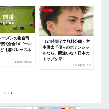
n
ニュース
ニュー
k
27シーズンの集合写
（24時間全文無料公開）宮
習試合全14ゴール
本優太「僕らのポテンシャ
ど【浦和レッズネ
ルなら、間違いなく日本の
トップを脅...
2026年7月13日
浦和
2026年7月10日
稲垣
と特
レー集