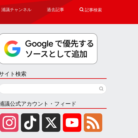
浦議チャンネル
過去記事

記事検索
サイト検索
浦議公式アカウント・フィード
I
T
X
Y
F