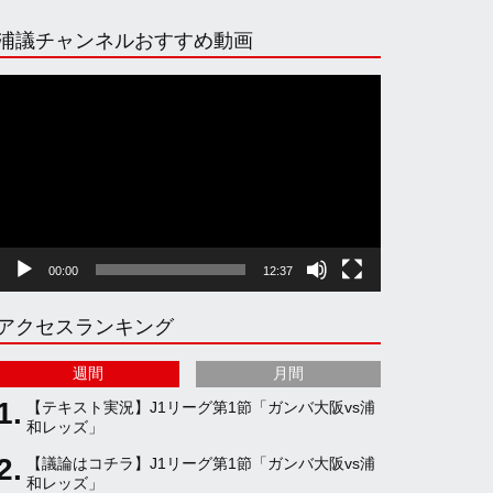
n
i
o
e
浦議チャンネルおすすめ動画
s
k
u
e
動
画
プ
t
T
T
d
レ
ー
ヤ
a
o
u
ー
00:00
12:37
g
k
b
アクセスランキング
r
e
週間
月間
a
C
【テキスト実況】J1リーグ第1節「ガンバ大阪vs浦
和レッズ」
【議論はコチラ】J1リーグ第1節「ガンバ大阪vs浦
m
h
和レッズ」