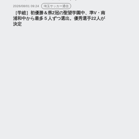
2026/08/01 09:24
埼玉サッカー通信
［学総］初優勝＆県2冠の聖望学園中、準V・南
浦和中から最多５人ずつ選出。優秀選手22人が
決定