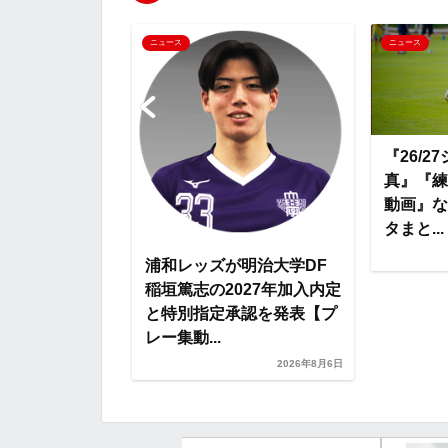
o
r
t
ニュース
ニュース
k
e
『26/
文無料公開）宮
真』『練
らのポテンシャ
動画』な
違いなく日本の
タまと...
浦和レッズが明治大学DF
2026年7月10日
稲垣篤志の2027年加入内定
と特別指定承認を発表【プ
レー集動...
2026年8月6日