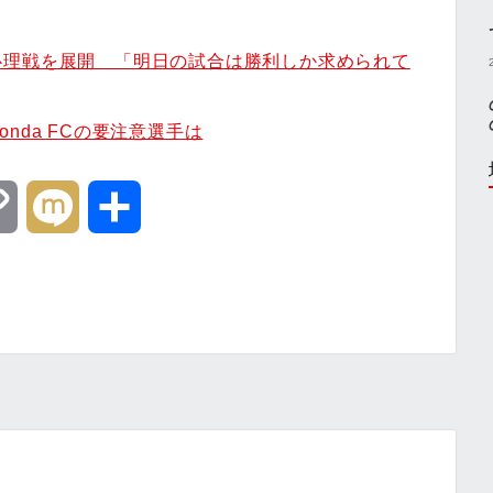
心理戦を展開 「明日の試合は勝利しか求められて
nda FCの要注意選手は
C
M
共
o
i
有
p
x
y
i
L
i