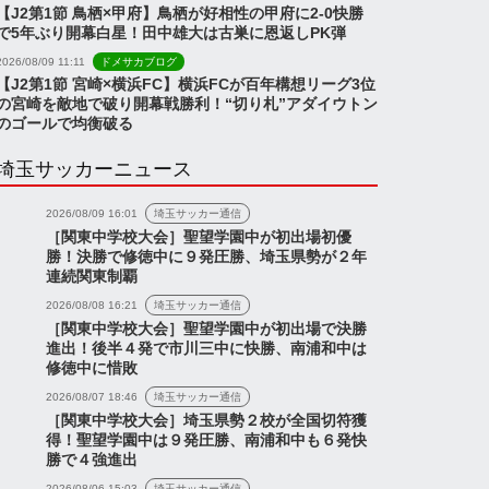
【J2第1節 鳥栖×甲府】鳥栖が好相性の甲府に2-0快勝
で5年ぶり開幕白星！田中雄大は古巣に恩返しPK弾
2026/08/09 11:11
ドメサカブログ
【J2第1節 宮崎×横浜FC】横浜FCが百年構想リーグ3位
の宮崎を敵地で破り開幕戦勝利！“切り札”アダイウトン
のゴールで均衡破る
埼玉サッカーニュース
2026/08/09 16:01
埼玉サッカー通信
［関東中学校大会］聖望学園中が初出場初優
勝！決勝で修徳中に９発圧勝、埼玉県勢が２年
連続関東制覇
2026/08/08 16:21
埼玉サッカー通信
［関東中学校大会］聖望学園中が初出場で決勝
進出！後半４発で市川三中に快勝、南浦和中は
修徳中に惜敗
2026/08/07 18:46
埼玉サッカー通信
［関東中学校大会］埼玉県勢２校が全国切符獲
得！聖望学園中は９発圧勝、南浦和中も６発快
勝で４強進出
2026/08/06 15:03
埼玉サッカー通信