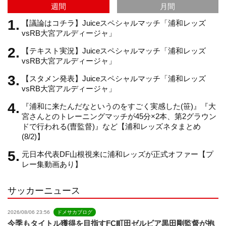
週間
月間
m
h
【議論はコチラ】Juiceスペシャルマッチ「浦和レッズ
vsRB大宮アルディージャ」
【テキスト実況】Juiceスペシャルマッチ「浦和レッズ
a
vsRB大宮アルディージャ」
【スタメン発表】Juiceスペシャルマッチ「浦和レッズ
n
vsRB大宮アルディージャ」
『浦和に来たんだなというのをすごく実感した(笹)』『大
n
宮さんとのトレーニングマッチが45分×2本、第2グラウン
ドで行われる(曺監督)』など【浦和レッズネタまとめ
(8/2)】
e
元日本代表DF山根視来に浦和レッズが正式オファー【プ
レー集動画あり】
l
サッカーニュース
2026/08/06 23:56
ドメサカブログ
今季もタイトル獲得を目指すFC町田ゼルビア黒田剛監督が抱