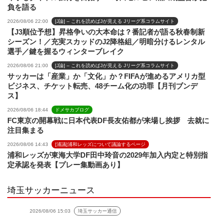
負を語る
2026/08/06 22:00
[J論] – これを読めばJが見える Jリーグ系コラムサイト
【J3順位予想】昇格争いの大本命は？番記者が語る秋春制新
シーズン！／充実スカッドのJ2降格組／明暗分けるレンタル
選手／鍵を握るウィンターブレイク
2026/08/06 21:00
[J論] – これを読めばJが見える Jリーグ系コラムサイト
サッカーは「産業」か「文化」か？FIFAが進めるアメリカ型
ビジネス、チケット転売、48チーム化の功罪【月刊ブンデ
ス】
2026/08/06 18:44
ドメサカブログ
FC東京の開幕戦に日本代表DF長友佑都が来場し挨拶 去就に
注目集まる
2026/08/06 14:43
[浦議]浦和レッズについて議論するページ
浦和レッズが東海大学DF田中玲音の2029年加入内定と特別指
定承認を発表【プレー集動画あり】
埼玉サッカーニュース
2026/08/06 15:03
埼玉サッカー通信