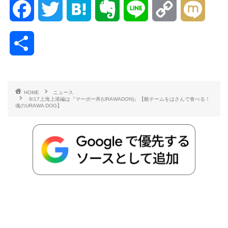
F
T
H
E
L
C
M
a
w
a
v
i
o
i
共
c
i
t
e
n
p
x
有
e
t
e
r
e
y
i
HOME
ニュース
9/17上海上港編は『マーボー丼(URAWADON)』【敵チームをはさんで食べる！
b
t
n
n
L
魂のURAWA DOG】
o
e
a
o
i
o
r
t
n
k
e
k