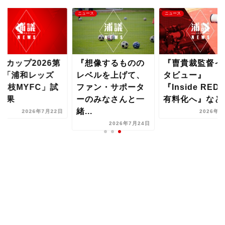
ース
ニュース
ニュース
球カップ2026第
『想像するものの
『曺貴裁監督イ
戦「浦和レッズ
レベルを上げて、
タビュー』
s藤枝MYFC」試
ファン・サポータ
『Inside RED
結果
ーのみなさんと一
有料化へ』など..
緒...
2026年7月22日
2026年8
2026年7月24日