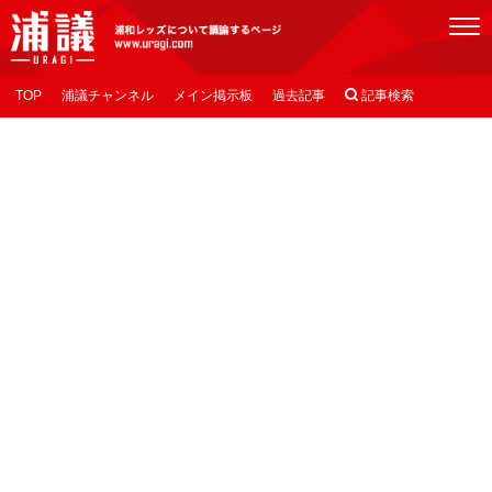
[浦議]浦和レッズについて議論するページ
TOP
浦議チャンネル
メイン掲示板
過去記事

記事検索