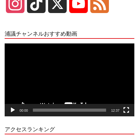
I
T
X
Y
F
n
i
o
e
浦議チャンネルおすすめ動画
s
k
u
e
動
画
プ
t
T
T
d
レ
ー
a
o
u
ヤ
ー
g
k
b
00:00
12:37
r
e
アクセスランキング
a
C