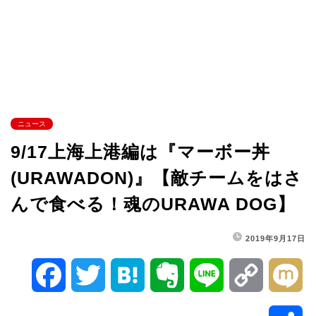
ニュース
9/17上海上港編は『マーボー丼
(URAWADON)』【敵チームをはさ
んで食べる！魂のURAWA DOG】
2019年9月17日
F
T
H
E
L
C
M
a
w
a
v
i
o
i