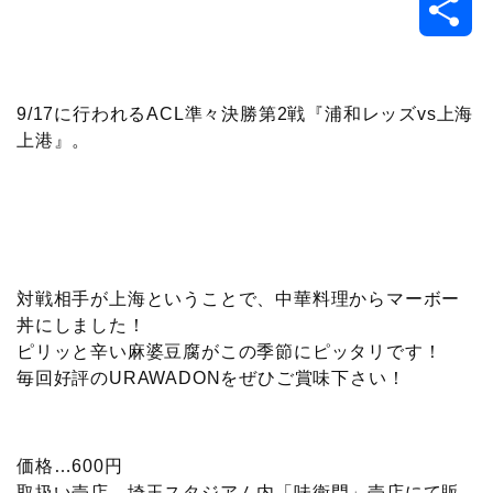
共
c
i
t
e
n
p
x
有
e
t
e
r
e
y
i
9/17に行われるACL準々決勝第2戦『浦和レッズvs上海
上港』。
b
t
n
n
L
o
e
a
o
i
o
r
t
n
対戦相手が上海ということで、中華料理からマーボー
k
e
k
丼にしました！
ピリッと辛い麻婆豆腐がこの季節にピッタリです！
毎回好評のURAWADONをぜひご賞味下さい！
価格…600円
取扱い売店…埼玉スタジアム内「味衛門」売店にて販