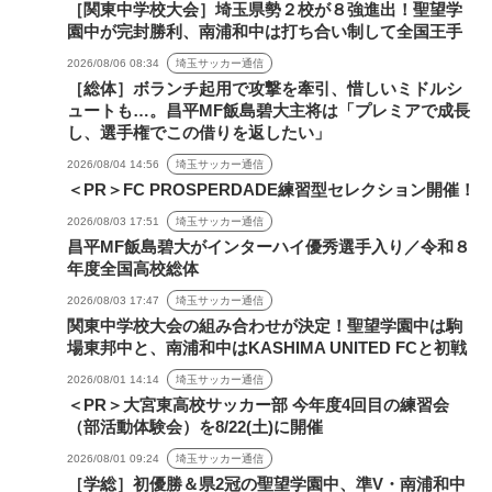
［関東中学校大会］埼玉県勢２校が８強進出！聖望学
園中が完封勝利、南浦和中は打ち合い制して全国王手
2026/08/06 08:34
埼玉サッカー通信
［総体］ボランチ起用で攻撃を牽引、惜しいミドルシ
ュートも…。昌平MF飯島碧大主将は「プレミアで成長
し、選手権でこの借りを返したい」
2026/08/04 14:56
埼玉サッカー通信
＜PR＞FC PROSPERDADE練習型セレクション開催！
2026/08/03 17:51
埼玉サッカー通信
昌平MF飯島碧大がインターハイ優秀選手入り／令和８
年度全国高校総体
2026/08/03 17:47
埼玉サッカー通信
関東中学校大会の組み合わせが決定！聖望学園中は駒
場東邦中と、南浦和中はKASHIMA UNITED FCと初戦
2026/08/01 14:14
埼玉サッカー通信
＜PR＞大宮東高校サッカー部 今年度4回目の練習会
（部活動体験会）を8/22(土)に開催
2026/08/01 09:24
埼玉サッカー通信
［学総］初優勝＆県2冠の聖望学園中、準V・南浦和中