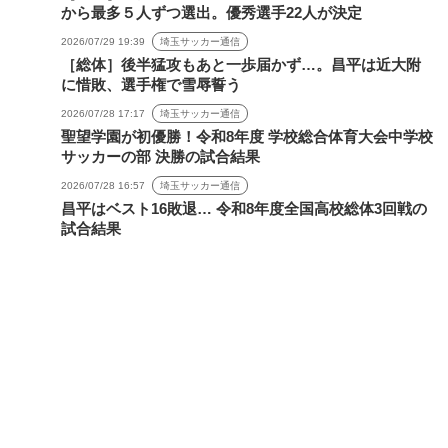
から最多５人ずつ選出。優秀選手22人が決定
2026/07/29 19:39
埼玉サッカー通信
［総体］後半猛攻もあと一歩届かず…。昌平は近大附
に惜敗、選手権で雪辱誓う
2026/07/28 17:17
埼玉サッカー通信
聖望学園が初優勝！令和8年度 学校総合体育大会中学校
サッカーの部 決勝の試合結果
2026/07/28 16:57
埼玉サッカー通信
昌平はベスト16敗退… 令和8年度全国高校総体3回戦の
試合結果