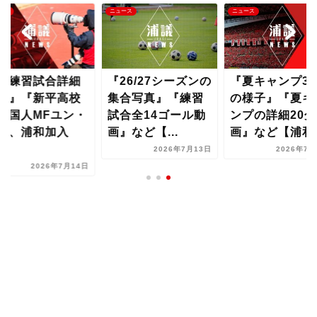
ース
ニュース
ニュース
初練習試合詳細
『26/27シーズンの
『夏キャンプ3
画』『新平高校
集合写真』『練習
の様子』『夏キ
韓国人MFユン・
試合全14ゴール動
ンプの詳細20分
ソ、浦和加入
画』など【...
画』など【浦和..
..
2026年7月13日
2026年7月
2026年7月14日