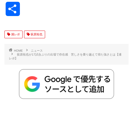
a
w
a
v
i
o
i
共
c
i
t
e
n
p
x
有
e
t
e
r
e
y
i
浦レポ
荻原拓也
b
t
n
n
L
HOME
ニュース
荻原拓也が17試合ぶりの出場で存在感 苦しさを乗り越えて得た強さとは【浦
レポ】
o
e
a
o
i
o
r
t
n
k
e
k