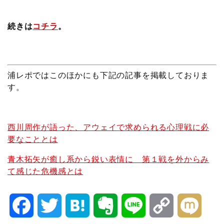
続きは
コチラ
。
浦レポではこのほかにも下記の記事を掲載しておりま
す。
西川周作が語った、アウェイで求められる心理戦に必
要なこととは
青木拓矢が癒し系から鋭い表情に 第１戦を外からみ
て感じた危機感とは
F
T
H
E
L
C
M