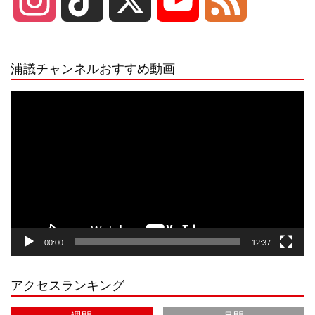
I
T
X
Y
F
n
i
o
e
浦議チャンネルおすすめ動画
s
k
u
e
動
画
プ
t
T
T
d
レ
ー
a
o
u
ヤ
ー
g
k
b
00:00
12:37
r
e
アクセスランキング
a
C