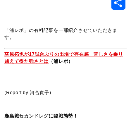
共
c
i
t
e
n
p
x
有
e
t
e
r
e
y
i
「浦レポ」の有料記事を一部紹介させていただきま
す。
b
t
n
n
L
o
e
a
o
i
荻原拓也が17試合ぶりの出場で存在感 苦しさを乗り
越えて得た強さとは
（浦レポ）
o
r
t
n
k
e
k
(Report by 河合貴子)
鹿島戦セカンドレグに臨戦態勢！