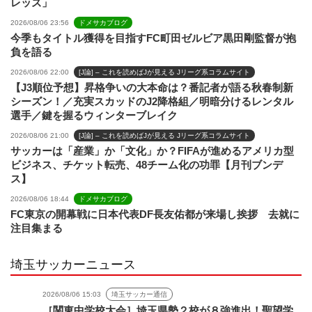
レッズ」
2026/08/06 23:56
ドメサカブログ
今季もタイトル獲得を目指すFC町田ゼルビア黒田剛監督が抱
負を語る
2026/08/06 22:00
[J論] – これを読めばJが見える Jリーグ系コラムサイト
【J3順位予想】昇格争いの大本命は？番記者が語る秋春制新
シーズン！／充実スカッドのJ2降格組／明暗分けるレンタル
選手／鍵を握るウィンターブレイク
2026/08/06 21:00
[J論] – これを読めばJが見える Jリーグ系コラムサイト
サッカーは「産業」か「文化」か？FIFAが進めるアメリカ型
ビジネス、チケット転売、48チーム化の功罪【月刊ブンデ
ス】
2026/08/06 18:44
ドメサカブログ
FC東京の開幕戦に日本代表DF長友佑都が来場し挨拶 去就に
注目集まる
埼玉サッカーニュース
2026/08/06 15:03
埼玉サッカー通信
［関東中学校大会］埼玉県勢２校が８強進出！聖望学