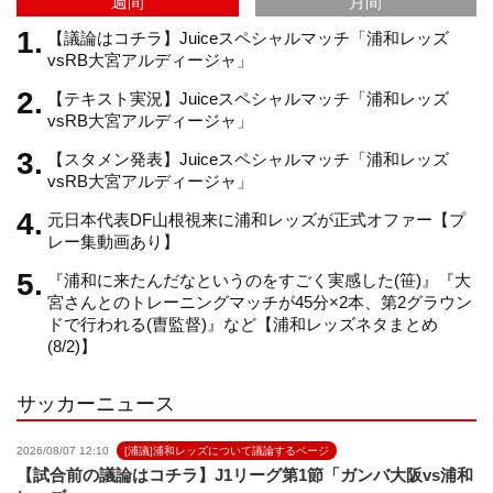
週間
月間
m
h
【議論はコチラ】Juiceスペシャルマッチ「浦和レッズ
vsRB大宮アルディージャ」
【テキスト実況】Juiceスペシャルマッチ「浦和レッズ
a
vsRB大宮アルディージャ」
【スタメン発表】Juiceスペシャルマッチ「浦和レッズ
n
vsRB大宮アルディージャ」
元日本代表DF山根視来に浦和レッズが正式オファー【プ
n
レー集動画あり】
『浦和に来たんだなというのをすごく実感した(笹)』『大
e
宮さんとのトレーニングマッチが45分×2本、第2グラウン
ドで行われる(曺監督)』など【浦和レッズネタまとめ
(8/2)】
l
サッカーニュース
2026/08/07 12:10
[浦議]浦和レッズについて議論するページ
【試合前の議論はコチラ】J1リーグ第1節「ガンバ大阪vs浦和