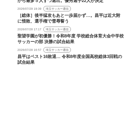
から最多５人ずつ選出。優秀選手22人が決定
2026/07/29 19:39
埼玉サッカー通信
［総体］後半猛攻もあと一歩届かず…。昌平は近大附
に惜敗、選手権で雪辱誓う
2026/07/28 17:17
埼玉サッカー通信
聖望学園が初優勝！令和8年度 学校総合体育大会中学校
サッカーの部 決勝の試合結果
2026/07/28 16:57
埼玉サッカー通信
昌平はベスト16敗退… 令和8年度全国高校総体3回戦の
試合結果