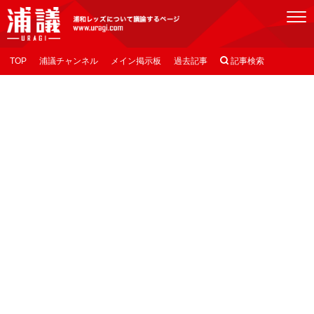
[浦議]浦和レッズについて議論するページ
TOP
浦議チャンネル
メイン掲示板
過去記事

記事検索