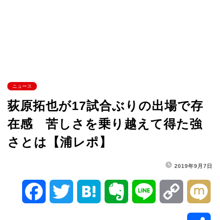
ニュース
荻原拓也が17試合ぶりの出場で存
在感 苦しさを乗り越えて得た強
さとは【浦レポ】
2019年9月7日
F
T
H
E
L
C
M
a
w
a
v
i
o
i