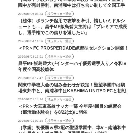
園中が完封勝利、南浦和中は打ち合い制して全国王手
2026/08/06 08:34
埼玉サッカー通信
［総体］ボランチ起用で攻撃を牽引、惜しいミドルシ
ュートも…。昌平MF飯島碧大主将は「プレミアで成長
し、選手権でこの借りを返したい」
2026/08/04 14:56
埼玉サッカー通信
＜PR＞FC PROSPERDADE練習型セレクション開催！
2026/08/03 17:51
埼玉サッカー通信
昌平MF飯島碧大がインターハイ優秀選手入り／令和８
年度全国高校総体
2026/08/03 17:47
埼玉サッカー通信
関東中学校大会の組み合わせが決定！聖望学園中は駒
場東邦中と、南浦和中はKASHIMA UNITED FCと初戦
2026/08/01 14:14
埼玉サッカー通信
＜PR＞大宮東高校サッカー部 今年度4回目の練習会
（部活動体験会）を8/22(土)に開催
2026/08/01 09:24
埼玉サッカー通信
［学総］初優勝＆県2冠の聖望学園中、準V・南浦和中